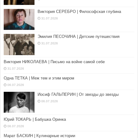
Юлия Тимур | Встреча на прогулке
Юлия Тимур | Прозаические мысли
начинающего
Юлия Тимур | Sarı azamet, или Желтушка
сафрановая