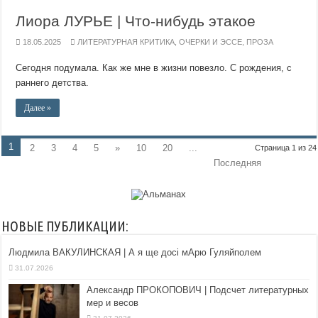
Лиора ЛУРЬЕ | Что-нибудь этакое
18.05.2025
ЛИТЕРАТУРНАЯ КРИТИКА
,
ОЧЕРКИ И ЭССЕ
,
ПРОЗА
Сегодня подумала. Как же мне в жизни повезло. С рождения, с
раннего детства.
Далее »
1
2
3
4
5
»
10
20
...
Страница 1 из 24
Последняя
НОВЫЕ ПУБЛИКАЦИИ:
Людмила ВАКУЛИНСКАЯ | А я ще досі мАрю Гуляйполем
31.07.2026
Александр ПРОКОПОВИЧ | Подсчет литературных
мер и весов