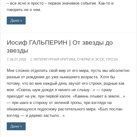
– все ясно и просто – первое значимое событие. Как-то и
говорить не о чем.
Далее »
Иосиф ГАЛЬПЕРИН | От звезды до
звезды
06.07.2026
ЛИТЕРАТУРНАЯ КРИТИКА
,
ОЧЕРКИ И ЭССЕ
,
ПРОЗА
Мне сложно отделить свой мир от его мира, пусть мы абсолютно
разные от рождения до уже нынешнего возраста. Хотя бы
потому, что во мне каждый день звучат его строки, родные как
мои. «Сквозь шум дождя я ничего не слышу...» — сразу
приходит на ум, при первой капле. «Камень плывет в земле...»
— при шаге в сторону от зеленой тропы, при взгляде на
обнажающуюся подоснову растительного мира. «Был послан
взгляд — и дерево застыло...».
Далее »