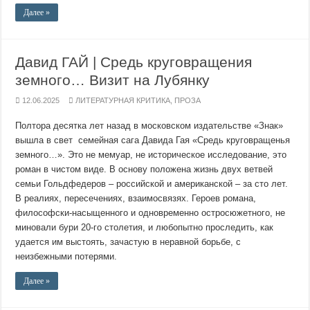
Далее »
Давид ГАЙ | Средь круговращения
земного… Визит на Лубянку
12.06.2025
ЛИТЕРАТУРНАЯ КРИТИКА
,
ПРОЗА
Полтора десятка лет назад в московском издательстве «Знак»
вышла в свет семейная сага Давида Гая «Средь круговращенья
земного…». Это не мемуар, не историческое исследование, это
роман в чистом виде. В основу положена жизнь двух ветвей
семьи Гольдфедеров – российской и американской – за сто лет.
В реалиях, пересечениях, взаимосвязях. Героев романа,
философски-насыщенного и одновременно остросюжетного, не
миновали бури 20-го столетия, и любопытно проследить, как
удается им выстоять, зачастую в неравной борьбе, с
неизбежными потерями.
Далее »