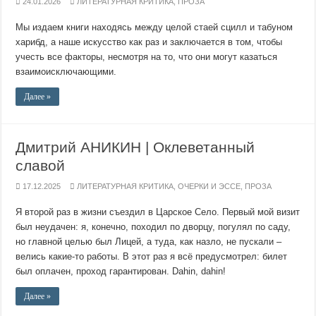
24.01.2026
ЛИТЕРАТУРНАЯ КРИТИКА
,
ПРОЗА
Мы издаем книги находясь между целой стаей сцилл и табуном
харибд, а наше искусство как раз и заключается в том, чтобы
учесть все факторы, несмотря на то, что они могут казаться
взаимоисключающими.
Далее »
Дмитрий АНИКИН | Оклеветанный
славой
17.12.2025
ЛИТЕРАТУРНАЯ КРИТИКА
,
ОЧЕРКИ И ЭССЕ
,
ПРОЗА
Я второй раз в жизни съездил в Царское Село. Первый мой визит
был неудачен: я, конечно, походил по дворцу, погулял по саду,
но главной целью был Лицей, а туда, как назло, не пускали –
велись какие-то работы. В этот раз я всё предусмотрел: билет
был оплачен, проход гарантирован. Dahin, dahin!
Далее »