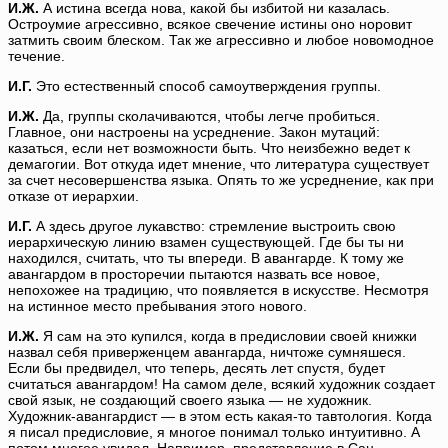
И.Ж.
А истина всегда нова, какой бы избитой ни казалась.
Остроумие агрессивно, всякое свечение истины оно норовит
затмить своим блеском. Так же агрессивно и любое новомодное
течение.
И.Г.
Это естественный способ самоутверждения группы.
И.Ж.
Да, группы сколачиваются, чтобы легче пробиться.
Главное, они настроены на усреднение. Закон мутаций:
казаться, если нет возможности быть. Что неизбежно ведет к
демагогии. Вот откуда идет мнение, что литература существует
за счет несовершенства языка. Опять то же усреднение, как при
отказе от иерархии.
И.Г.
А здесь другое лукавство: стремление выстроить свою
иерархическую линию взамен существующей. Где бы ты ни
находился, считать, что ты впереди. В авангарде. К тому же
авангардом в просторечии пытаются назвать все новое,
непохожее на традицию, что появляется в искусстве. Несмотря
на истинное место пребывания этого нового.
И.Ж.
Я сам на это купился, когда в предисловии своей книжки
назвал себя приверженцем авангарда, ничтоже сумняшеся.
Если бы предвидел, что теперь, десять лет спустя, будет
считаться авангардом! На самом деле, всякий художник создает
свой язык, не создающий своего языка — не художник.
Художник-авангардист — в этом есть какая-то тавтология. Когда
я писал предисловие, я многое понимал только интуитивно. А