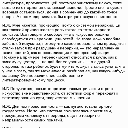
литературе, противостоящей постмодернистскому искусу, тоже
вышло из отторжения сталинской шинели. Просто кто-то сумел
вовремя остановиться, дойдя в сомнениях до какой-то точки
опоры. А постмодернизм как бы отрицает такую возможность.
И.Ж.
Мне кажется, произошло что-то с системой иерархии. Ей
как таковой приписывается роль какого-то тоталитарного
монстра. Все говорят о свободе — и в искусстве решили
освободиться от иерархии ценностей. Но тогда можно вообще
забыть об искусстве, потому что самое первое, с чем приходится
сталкиваться при разрушении иерархии, — это неразличение
таких понятий, как персонализация и деперсонификация.
Покажу на примере. Ребенок может относиться к кукле, как к
живому существу, — не дай бог ее уронить! — а с другой
стороны, тот же ребенок будет мучить кошку, пытаясь узнать, что
у нее в глазу, так же механически разбирая ее, как какую-нибудь
машинку. Это неразличение свойственно и
литературоведческому процессу.
И.Г.
Получается, новые теоретики рассматривают и строят
искусство вне нравственности, от эстетики форм переходят к
эстетизированию сути, творческого мышления.
И.Ж.
Для них нравственность — как пугало тоталитарного
государства. Но то, что система пользовалась понятиями,
присущими человеку от природы, еще не говорит о
неправильности самих понятий.