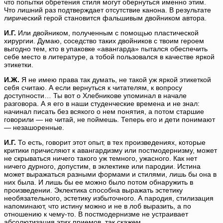
что попытки обретения стиля могут обернуться именно этим.
Что лишний раз подтверждает отсутствие канона. В результате
лирический герой становится фальшивым двойником автора.
И.Г.
Или двойником, полученным с помощью пластической
хирургии. Думаю, соседство таких двойников с твоим героем
выгодно тем, кто в упаковке «авангарда» пытался обеспечить
себе место в литературе, а тобой пользовался в качестве яркой
этикетки.
И.Ж.
Я не имею права так думать, не такой уж яркой этикеткой
себя считаю. А если вернуться к читателям, к вопросу
доступности… Ты вот о Хлебникове упоминал в начале
разговора. А я его в наши студенческие времена и не знал:
начинал писать без всякого о нем понятия, а потом старшие
говорили — не читай, не поймешь. Теперь его и дети понимают
— незашоренные.
И.Г.
То есть, говорит этот опыт, в тех произведениях, которые
критики причисляют к авангардизму или постмодернизму, может
не скрываться ничего такого уж темного, ужасного. Как нет
ничего дурного, допустим, в эклектике или пародии. Истина
может выражаться разными формами и стилями, лишь бы она в
них была. И лишь бы ее можно было потом обнаружить в
произведении. Эклектика способна выражать эстетику
необязательного, эстетику избыточного. А пародия, стилизация
напоминают, что истину можно и не в лоб выразить, а по
отношению к чему-то. В постмодернизме не устраивает
абсолютизация этих приемов, так скажем.