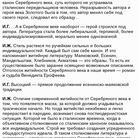
канон Серебряного века, суть которого не устраивала
сталинских передельщиков человека. Неразрывность автора и
героя века Золотого была в том, что автор менял себя под
своего героя, следовал его образцу…
И.Г.
…А в Серебряном веке наоборот — герой строился под
автора. Литература стала более либеральной, терпимой, более
индивидуализированной, морально менее однозначной.
И.Ж.
Стиль растекся по ручейкам сильных и больших
индивидуальностей. Каждый был сам себе канон. И это
напоминает житийную литературу. Маяковский, Есенин,
Мандельштам, Хлебников, Ахматова — это образы. То есть их
существование было заранее освящено возможным описанием.
Отголосок житийности Серебряного века в наше время — роман
и судьба Венедикта Ерофеева.
И.Г.
Высоцкий — прямое продолжение есенинско-маяковской
традиции.
И.Ж.
Отличие современной житийности от Серебряного века в
том, что появляется маска, за которой должно угадываться
трагическое начало. Но тогда житийство неизбежно и легко
перерастает в пародию, возникает снова постмодернистская
ситуация. Которой не было в сталинские времена, когда в
объективном столкновении со сталинским каноном оказывалось
все индивидуальное. Строй же требовал создания усредненного
общедоступного идеала. В таком столкновении литература и