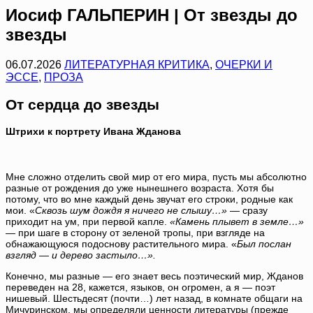
Иосиф ГАЛЬПЕРИН | От звезды до
звезды
06.07.2026
ЛИТЕРАТУРНАЯ КРИТИКА
,
ОЧЕРКИ И
ЭССЕ
,
ПРОЗА
От сердца до звезды
Штрихи к портрету Ивана Жданова
Мне сложно отделить свой мир от его мира, пусть мы абсолютно
разные от рождения до уже нынешнего возраста. Хотя бы
потому, что во мне каждый день звучат его строки, родные как
мои. «
Сквозь шум дождя я ничего не слышу…»
— сразу
приходит на ум, при первой капле.
«Камень плывет в земле…»
— при шаге в сторону от зеленой тропы, при взгляде на
обнажающуюся подоснову растительного мира. «
Был послан
взгляд — и дерево застыло…».
Конечно, мы разные — его знает весь поэтический мир, Жданов
переведен на 28, кажется, языков, он огромен, а я — поэт
нишевый. Шестьдесят (почти…) лет назад, в комнате общаги на
Мичуринском, мы определяли ценности литературы (прежде