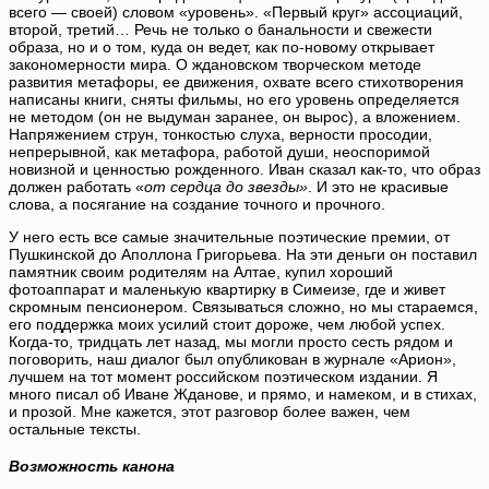
всего — своей) словом «уровень». «Первый круг» ассоциаций,
второй, третий… Речь не только о банальности и свежести
образа, но и о том, куда он ведет, как по-новому открывает
закономерности мира. О ждановском творческом методе
развития метафоры, ее движения, охвате всего стихотворения
написаны книги, сняты фильмы, но его уровень определяется
не методом (он не выдуман заранее, он вырос), а вложением.
Напряжением струн, тонкостью слуха, верности просодии,
непрерывной, как метафора, работой души, неоспоримой
новизной и ценностью рожденного. Иван сказал как-то, что образ
должен работать «
от сердца до звезды»
. И это не красивые
слова, а посягание на создание точного и прочного.
У него есть все самые значительные поэтические премии, от
Пушкинской до Аполлона Григорьева. На эти деньги он поставил
памятник своим родителям на Алтае, купил хороший
фотоаппарат и маленькую квартирку в Симеизе, где и живет
скромным пенсионером. Связываться сложно, но мы стараемся,
его поддержка моих усилий стоит дороже, чем любой успех.
Когда-то, тридцать лет назад, мы могли просто сесть рядом и
поговорить, наш диалог был опубликован в журнале «Арион»,
лучшем на тот момент российском поэтическом издании. Я
много писал об Иване Жданове, и прямо, и намеком, и в стихах,
и прозой. Мне кажется, этот разговор более важен, чем
остальные тексты.
Возможность канона