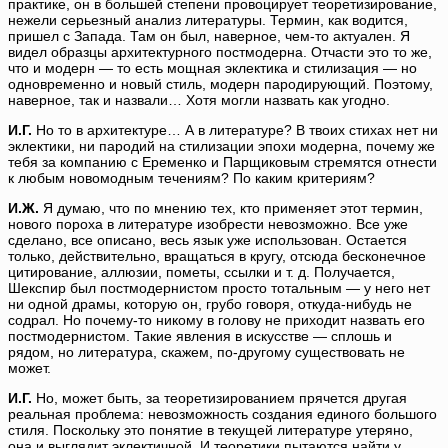
практике, он в большей степени провоцирует теоретизирование,
нежели серьезный анализ литературы. Термин, как водится,
пришел с Запада. Там он был, наверное, чем-то актуален. Я
видел образцы архитектурного постмодерна. Отчасти это то же,
что и модерн — то есть мощная эклектика и стилизация — но
одновременно и новый стиль, модерн пародирующий. Поэтому,
наверное, так и назвали… Хотя могли назвать как угодно.
И.Г.
Но то в архитектуре… А в литературе? В твоих стихах нет ни
эклектики, ни пародий на стилизации эпохи модерна, почему же
тебя за компанию с Еременко и Парщиковым стремятся отнести
к любым новомодным течениям? По каким критериям?
И.Ж.
Я думаю, что по мнению тех, кто применяет этот термин,
нового пороха в литературе изобрести невозможно. Все уже
сделано, все описано, весь язык уже использован. Остается
только, действительно, вращаться в кругу, отсюда бесконечное
цитирование, аллюзии, пометы, ссылки и т. д. Получается,
Шекспир был постмодернистом просто тотальным — у него нет
ни одной драмы, которую он, грубо говоря, откуда-нибудь не
содрал. Но почему-то никому в голову не приходит назвать его
постмодернистом. Такие явления в искусстве — сплошь и
рядом, но литература, скажем, по-другому существовать не
может.
И.Г.
Но, может быть, за теоретизированием прячется другая
реальная проблема: невозможность создания единого большого
стиля. Поскольку это понятие в текущей литературе утеряно,
она и выглядит эклектичной. И теоретики пытаются найти у