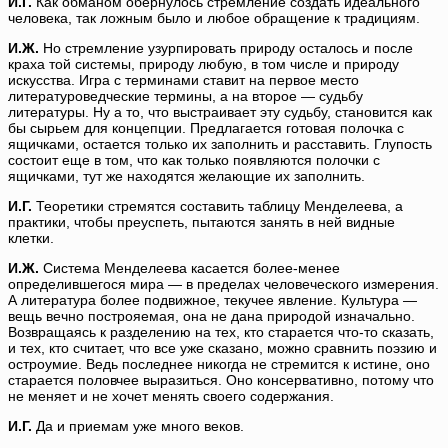
И.Г.
Как обманом обернулось стремление создать идеального
человека, так ложным было и любое обращение к традициям.
И.Ж.
Но стремление узурпировать природу осталось и после
краха той системы, природу любую, в том числе и природу
искусства. Игра с терминами ставит на первое место
литературоведческие термины, а на второе — судьбу
литературы. Ну а то, что выстраивает эту судьбу, становится как
бы сырьем для концепции. Предлагается готовая полочка с
ящичками, остается только их заполнить и расставить. Глупость
состоит еще в том, что как только появляются полочки с
ящичками, тут же находятся желающие их заполнить.
И.Г.
Теоретики стремятся составить таблицу Менделеева, а
практики, чтобы преуспеть, пытаются занять в ней видные
клетки.
И.Ж.
Система Менделеева касается более-менее
определившегося мира — в пределах человеческого измерения.
А литература более подвижное, текучее явление. Культура —
вещь вечно построяемая, она не дана природой изначально.
Возвращаясь к разделению на тех, кто старается что-то сказать,
и тех, кто считает, что все уже сказано, можно сравнить поэзию и
остроумие. Ведь последнее никогда не стремится к истине, оно
старается половчее выразиться. Оно консервативно, потому что
не меняет и не хочет менять своего содержания.
И.Г.
Да и приемам уже много веков.