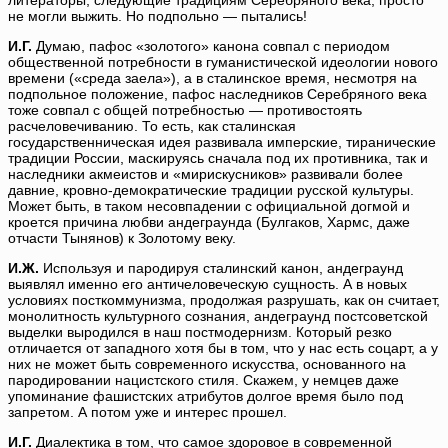
литераторы, следующие традициям Серебряного века, просто
не могли выжить. Но подпольно — пытались!
И.Г.
Думаю, пафос «золотого» канона совпал с периодом
общественной потребности в гуманистической идеологии нового
времени («среда заела»), а в сталинское время, несмотря на
подпольное положение, пафос наследников Серебряного века
тоже совпал с общей потребностью — противостоять
расчеловечиванию. То есть, как сталинская
государственническая идея развивала имперские, тиранические
традиции России, маскируясь сначала под их противника, так и
наследники акмеистов и «мирискусников» развивали более
давние, кровно-демократические традиции русской культуры.
Может быть, в таком несовпадении с официальной догмой и
кроется причина любви андеграунда (Булгаков, Хармс, даже
отчасти Тынянов) к Золотому веку.
И.Ж.
Используя и пародируя сталинский канон, андеграунд
выявлял именно его античеловеческую сущность. А в новых
условиях посткоммунизма, продолжая разрушать, как он считает,
монолитность культурного сознания, андеграунд постсоветской
выделки выродился в наш постмодернизм. Который резко
отличается от западного хотя бы в том, что у нас есть соцарт, а у
них не может быть современного искусства, основанного на
пародировании нацистского стиля. Скажем, у немцев даже
упоминание фашистских атрибутов долгое время было под
запретом. А потом уже и интерес прошел.
И.Г.
Диалектика в том, что самое здоровое в современной