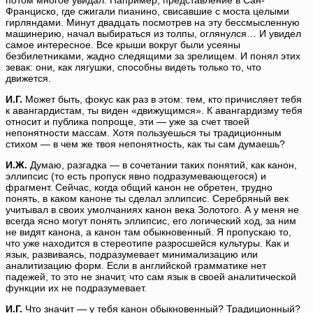
потом многое увидал. Например, представление в Сан-
Франциско, где сжигали пианино, свисавшие с моста целыми
гирляндами. Минут двадцать посмотрев на эту бессмысленную
машинерию, начал выбираться из толпы, оглянулся… И увидел
самое интересное. Все крыши вокруг были усеяны
безбилетниками, жадно следящими за зрелищем. И понял этих
зевак: они, как лягушки, способны видеть только то, что
движется.
И.Г.
Может быть, фокус как раз в этом: тем, кто причисляет тебя
к авангардистам, ты виден «движущимся». К авангардизму тебя
относит и публика попроще, эти — уже за счет твоей
непонятности массам. Хотя пользуешься ты традиционным
стихом — в чем же твоя непонятность, как ты сам думаешь?
И.Ж.
Думаю, разгадка — в сочетании таких понятий, как канон,
эллипсис (то есть пропуск явно подразумевающегося) и
фрагмент. Сейчас, когда общий канон не обретен, трудно
понять, в каком каноне ты сделал эллипсис. Серебряный век
учитывал в своих умолчаниях канон века Золотого. А у меня не
всегда ясно могут понять эллипсис, его логический ход, за ним
не видят канона, а канон там обыкновенный. Я пропускаю то,
что уже находится в стереотипе разросшейся культуры. Как и
язык, развиваясь, подразумевает минимализацию или
аналитизацию форм. Если в английской грамматике нет
падежей, то это не значит, что сам язык в своей аналитической
функции их не подразумевает.
И.Г.
Что значит — у тебя канон обыкновенный? Традиционный?