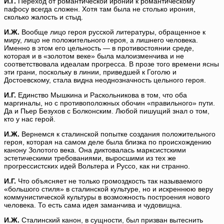
И.Г.
Переход от романтической иронии к романтическому
пафосу всегда сложен. Хотя там была не столько ирония,
сколько жалость и стыд.
И.Ж.
Вообще лицо героя русской литературы, обращенное к
миру, лицо не положительного героя, а лишнего человека.
Именно в этом его цельность — в противостоянии среде,
которая и в «золотом веке» была малоизменчива и не
соответствовала идеалам прогресса. В прозе того времени ясны
эти грани, поскольку в линии, приведшей к Гоголю и
Достоевскому, стала видна неоднозначность цельного героя.
И.Г.
Единство Мышкина и Раскольникова в том, что оба
маргиналы, но с противоположных обочин «правильного» пути.
Да и Пьер Безухов с Болконским. Любой пишущий знал о том,
кто у нас герой.
И.Ж.
Вернемся к сталинской попытке создания положительного
героя, которая на самом деле была близка по происхождению
канону Золотого века. Она диктовалась марксистскими
эстетическими требованиями, выросшими из тех же
прогрессистских идей Вольтера и Руссо, как ни странно.
И.Г.
Что объясняет не только громоздкость так называемого
«большого стиля» в сталинской культуре, но и искреннюю веру
коммунистической культуры в возможность построения нового
человека. То есть сама идея заманчива и чудовищна.
И.Ж.
Сталинский канон, в сущности, был призван вытеснить