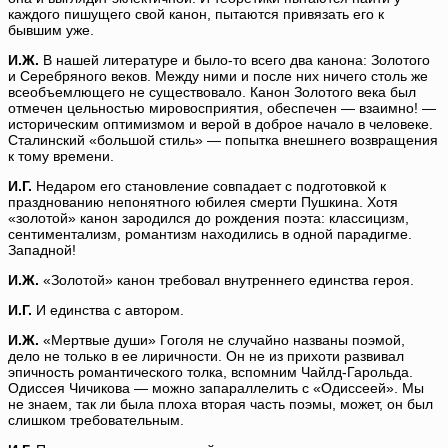
каждого пишущего свой канон, пытаются привязать его к
бывшим уже.
И.Ж.
В нашей литературе и было-то всего два канона: Золотого
и Серебряного веков. Между ними и после них ничего столь же
всеобъемлющего не существовало. Канон Золотого века был
отмечен цельностью мировосприятия, обеспечен — взаимно! —
историческим оптимизмом и верой в доброе начало в человеке.
Сталинский «большой стиль» — попытка внешнего возвращения
к тому времени.
И.Г.
Недаром его становление совпадает с подготовкой к
празднованию непонятного юбилея смерти Пушкина. Хотя
«золотой» канон зародился до рождения поэта: классицизм,
сентиментализм, романтизм находились в одной парадигме.
Западной!
И.Ж.
«Золотой» канон требовал внутреннего единства героя.
И.Г.
И единства с автором.
И.Ж.
«Мертвые души» Гоголя не случайно названы поэмой,
дело не только в ее лиричности. Он не из прихоти развивал
эпичность романтического толка, вспомним Чайлд-Гарольда.
Одиссея Чичикова — можно запараллелить с «Одиссеей». Мы
не знаем, так ли была плоха вторая часть поэмы, может, он был
слишком требовательным.