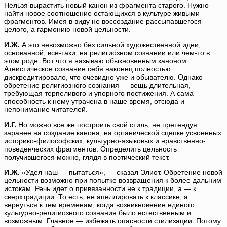
Нельзя вырастить новый канон из фрагмента старого. Нужно
найти новое соотношение остающихся в культуре живыми
фрагментов. Имея в виду не воссоздание рассыпавшегося
целого, а гармонию новой цельности.
И.Ж.
А это невозможно без сильной художественной идеи,
основанной, все-таки, на религиозном сознании или чем-то в
этом роде. Вот что я называю обыкновенным каноном.
Атеистическое сознание себя наконец полностью
дискредитировало, что очевидно уже и обывателю. Однако
обретение религиозного сознания — вещь длительная,
требующая терпеливого и упорного постижения. А сама
способность к нему утрачена в наше время, отсюда и
непонимание читателей.
И.Г.
Но можно все же построить свой стиль, не претендуя
заранее на создание канона, на органической сцепке усвоенных
историко-философских, культурно-языковых и нравственно-
поведенческих фрагментов. Определить цельность
получившегося можно, глядя в поэтический текст.
И.Ж.
«Удел наш — пытаться», — сказал Элиот. Обретение новой
цельности возможно при попытке возвращения к более дальним
истокам. Речь идет о привязанности не к традиции, а — к
сверхтрадиции. То есть, не апеллировать к классике, а
вернуться к тем временам, когда возникновение единого
культурно-религиозного сознания было естественным и
возможным. Главное — избежать опасности стилизации. Потому