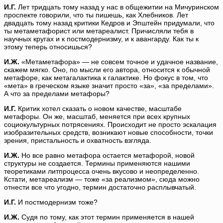
И.Г.
Лет тридцать тому назад у нас в общежитии на Мичуринском
проспекте говорили, что ты пишешь, как Хлебников. Лет
двадцать тому назад критики Кедров и Эпштейн придумали, что
ты метаметафорист или метареалист. Причисляли тебя в
научных кругах и к постмодернизму, и к авангарду. Как ты к
этому теперь относишься?
И.Ж.
«Метаметафора» — не совсем точное и удачное название,
скажем мягко. Оно, по мысли его автора, относится к обычной
метафоре, как метагалактика к галактике. Но фокус в том, что
«мета» в греческом языке значит просто «за», «за пределами».
А что за пределами метафоры?
И.Г.
Критик хотел сказать о новом качестве, масштабе
метафоры. Он же, масштаб, меняется при всех крупных
социокультурных потрясениях. Происходит не просто эскалация
изобразительных средств, возникают новые способности, точки
зрения, пристальность и охватность взгляда.
И.Ж.
Но все равно метафора остается метафорой, новой
структуры не создается. Термины применяются нашими
теоретиками литпроцесса очень вкусово и неопределенно.
Кстати, метареализм — тоже «за реализмом», сюда можно
отнести все что угодно, термин достаточно расплывчатый.
И.Г.
И постмодернизм тоже?
И.Ж.
Судя по тому, как этот термин применяется в нашей