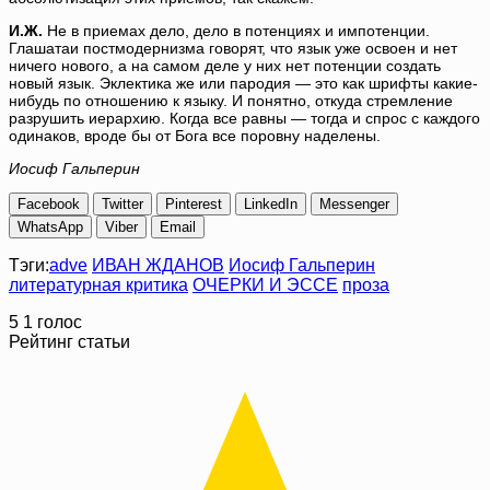
И.Ж.
Не в приемах дело, дело в потенциях и импотенции.
Глашатаи постмодернизма говорят, что язык уже освоен и нет
ничего нового, а на самом деле у них нет потенции создать
новый язык. Эклектика же или пародия — это как шрифты какие-
нибудь по отношению к языку. И понятно, откуда стремление
разрушить иерархию. Когда все равны — тогда и спрос с каждого
одинаков, вроде бы от Бога все поровну наделены.
Иосиф Гальперин
Facebook
Twitter
Pinterest
LinkedIn
Messenger
WhatsApp
Viber
Email
Тэги:
adve
ИВАН ЖДАНОВ
Иосиф Гальперин
литературная критика
ОЧЕРКИ И ЭССЕ
проза
5
1
голос
Рейтинг статьи