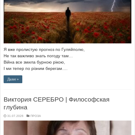
Я вже пролистую прогноз по Гуляйполю,
Не так важливо знать погоду там…
Війна все змила бурною рікою,
І ми тепер по різним берегам….
Далее »
Виктория СЕРЕБРО | Философская
глубина
31.07.2026
ПРОЗА