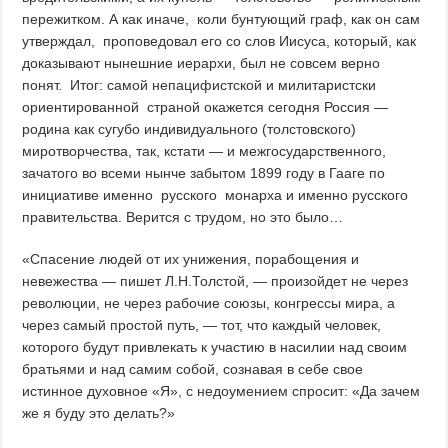
пережитком. А как иначе, коли бунтующий граф, как он сам
утверждал, проповедовал его со слов Иисуса, который, как
доказывают нынешние иерархи, был не совсем верно
понят. Итог: самой непацифистской и милитаристски
ориентированной страной окажется сегодня Россия —
родина как сугубо индивидуального (толстовского)
миротворчества, так, кстати — и межгосударственного,
зачатого во всеми нынче забытом 1899 году в Гааге по
инициативе именно русского монарха и именно русского
правительства. Верится с трудом, но это было…
«Спасение людей от их унижения, порабощения и
невежества — пишет Л.Н.Толстой, — произойдет не через
революции, не через рабочие союзы, конгрессы мира, а
через самый простой путь, — тот, что каждый человек,
которого будут привлекать к участию в насилии над своим
братьями и над самим собой, сознавая в себе свое
истинное духовное «Я», с недоумением спросит: «Да зачем
же я буду это делать?»