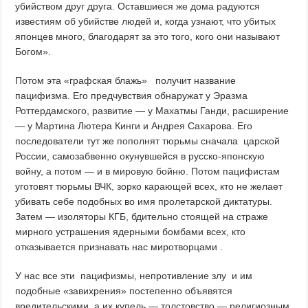
убийством друг друга. Оставшиеся же дома радуются
известиям об убийстве людей и, когда узнают, что убитых
японцев много, благодарят за это того, кого они называют
Богом».
Потом эта «графская блажь» получит название
пацифизма. Его предчувствия обнаружат у Эразма
Роттердамского, развитие — у Махатмы Ганди, расширение
— у Мартина Лютера Кинги и Андрея Сахарова. Его
последователи тут же пополнят тюрьмы сначала царской
России, самозабвенно окунувшейся в русско-японскую
войну, а потом — и в мировую бойню. Потом пацифистам
уготовят тюрьмы ВЧК, зорко карающей всех, кто не желает
убивать себе подобных во имя пролетарской диктатуры.
Затем — изоляторы КГБ, бдительно стоящей на страже
мирного устрашения ядерными бомбами всех, кто
отказывается признавать нас миротворцами .
У нас все эти пацифизмы, непротивление злу и им
подобные «завихрения» постепенно объявятся
вредительскими, а их купель — толстовство — религиозным