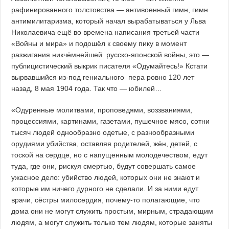
рафинированного толстовства — антивоенный гимн, гимн
антимилитаризма, который начал вырабатываться у Льва
Николаевича ещё во времена написания третьей части
«Войны и мира» и подошёл к своему пику в момент
разжигания никчёмнейшей русско-японской войны, это —
публицистический выкрик писателя «Одумайтесь!» Кстати
вырвавшийся из-под гениального пера ровно 120 лет
назад, 8 мая 1904 года. Так что — юбилей…
«Одуренные молитвами, проповедями, воззваниями,
процессиями, картинами, газетами, пушечное мясо, сотни
тысяч людей однообразно одетые, с разнообразными
орудиями убийства, оставляя родителей, жён, детей, с
тоской на сердце, но с напущенным молодечеством, едут
туда, где они, рискуя смертью, будут совершать самое
ужасное дело: убийство людей, которых они не знают и
которые им ничего дурного не сделали. И за ними едут
врачи, сёстры милосердия, почему-то полагающие, что
дома они не могут служить простым, мирным, страдающим
людям, а могут служить только тем людям, которые заняты