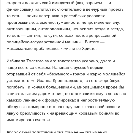
старости вложить свой имиджевый (как, впрочем — и
финансовый) капитал исключительно в венчурные проекты,
то есть — почти наверняка в российских условиях
проигрышные, а именно: гуманности, непротивления злу,
антивоенщины, антипоповщины, ненасилия везде и всегда,
то есть — снятия, по сути, со всех постов репрессивной
полицейско-государственной машины . В итоге —
максимально приближаясь к жизни во Христе.
Избивали Толстого за его толстовство усердно, долго и
чаще всего со смаком. Начиная с русской церкви,
оторвавшей от себя «безумного» графа и жарко молящейся
устами того же Иоанна Кронштадского, за его скорейшую
погибель, и кончая большевиками, мирившимися вроде бы
с писательским даром гения, но ставившими ему в довольно
хамских ленинских формулировках в непростительную
обиду высокомерное его равнодушие к классовой возне и
явную брезгливость к назревающим кровавым бойням во
имя мирового счастья.
Абсолютный толстовский хит, точнее — хит именно