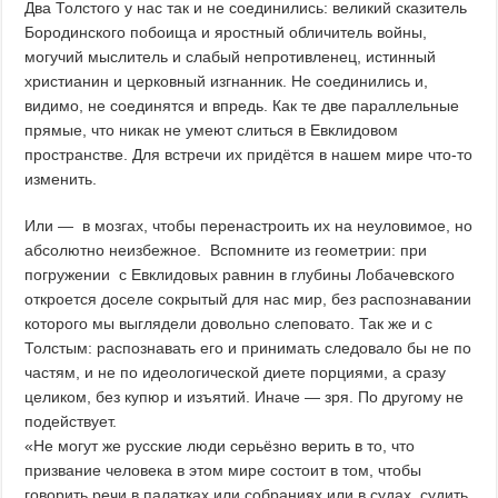
Два Толстого у нас так и не соединились: великий сказитель
Бородинского побоища и яростный обличитель войны,
могучий мыслитель и слабый непротивленец, истинный
христианин и церковный изгнанник. Не соединились и,
видимо, не соединятся и впредь. Как те две параллельные
прямые, что никак не умеют слиться в Евклидовом
пространстве. Для встречи их придётся в нашем мире что-то
изменить.
Или — в мозгах, чтобы перенастроить их на неуловимое, но
абсолютно неизбежное. Вспомните из геометрии: при
погружении с Евклидовых равнин в глубины Лобачевского
откроется доселе сокрытый для нас мир, без распознавании
которого мы выглядели довольно слеповато. Так же и с
Толстым: распознавать его и принимать следовало бы не по
частям, и не по идеологической диете порциями, а сразу
целиком, без купюр и изъятий. Иначе — зря. По другому не
подействует.
«Не могут же русские люди серьёзно верить в то, что
призвание человека в этом мире состоит в том, чтобы
говорить речи в палатках или собраниях или в судах, судить