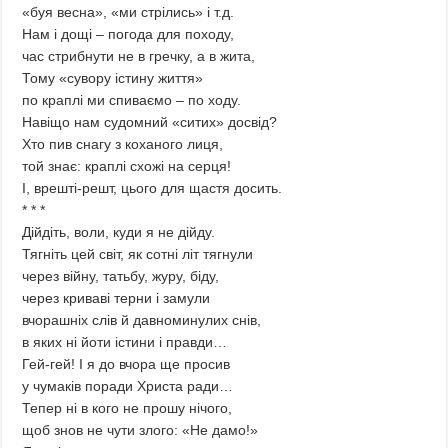
«буя весна», «ми стрілись» і т.д.
Нам і дощі – погода для походу,
час стрибнути не в гречку, а в жита,
Тому «сувору істину життя»
по краплі ми спиваємо – по ходу.
Навіщо нам судомний «ситих» досвід?
Хто пив снагу з коханого лиця,
той знає: краплі схожі на серця!
І, врешті-решт, цього для щастя досить.
* * *
Дійдіть, воли, куди я не дійду.
Тягніть цей світ, як сотні літ тягнули
через війну, татьбу, журу, біду,
через криваві терни і замули
вчорашніх слів й давноминулих снів,
в яких ні йоти істини і правди…
Гей-гей! І я до вчора ще просив
у чумаків поради Христа ради…
Тепер ні в кого не прошу нічого,
щоб знов не чути злого: «Не дамо!»