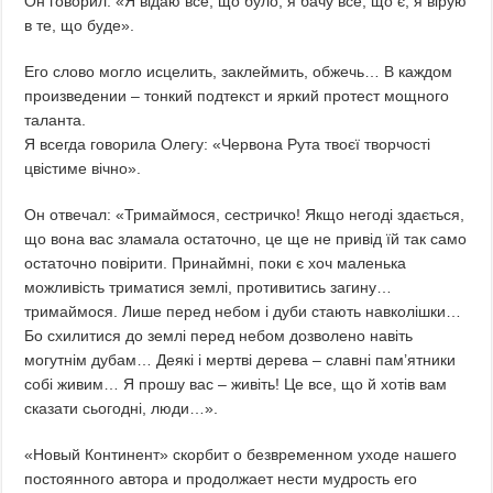
Он говорил: «Я відаю все, що було, я бачу все, що є, я вірую
в те, що буде».
Его слово могло исцелить, заклеймить, обжечь… В каждом
произведении – тонкий подтекст и яркий протест мощного
таланта.
Я всегда говорила Олегу: «Червона Рута твоєї творчості
цвістиме вічно».
Он отвечал: «Тримаймося, сестричко! Якщо негоді здається,
що вона вас зламала остаточно, це ще не привід їй так само
остаточно повірити. Принаймні, поки є хоч маленька
можливість триматися землі, противитись загину…
тримаймося. Лише перед небом і дуби стають навколішки…
Бо схилитися до землі перед небом дозволено навіть
могутнім дубам… Деякі і мертві дерева – славні пам’ятники
собі живим… Я прошу вас – живіть! Це все, що й хотів вам
сказати сьогодні, люди…».
«Новый Континент» скорбит о безвременном уходе нашего
постоянного автора и продолжает нести мудрость его