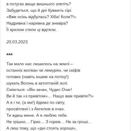
в потугах вище вишнього злетіть?
Забудеться, що й дні бувають сірі.
«Вже осінь відбулась? Хіба! Коли?!»
Надривна і наривна де зневіра?
Її крилом степи ці відтяли.
20.03.2023.
***
Так мало нас лишилось на землі –
останніх могікан чи лемурян, чи скіфів
готових (навіть іншим на потіху!)
шукать Вогонь в затоптаній золі.
Сміються: «Він зачах, Чудес Очаг!
Ви й так «з привітом»… Нащо вам привіти?!»
А я і ти, (а ми!) йдемо по світу,
просвітлені і з Ангелом в очах.
Ти ждеш мене. А я люблю тебе.
Не грішно… Гірко… З горем… Не за гроші…
А лиш тому, що «дні стоять хороші»,