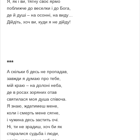
Я, як і ви, тягну своє ярмо
поближче до веселки і до Бога,
де й душі – на осонні, на виду…
Дійдіть, хоч ви, куди я не дійду!
***
А скільки б десь не пропадав,
завжди я думаю про тебе,
мій краю – на долоні неба,
де в росах зоряних отав
святилася моя душа співоча.
Я знаю, ждатимеш мене,
коли і смерть мене сягне,
і чужина десь застить очі.
Ні, ти не зрадиш, хоч би як
старалися судьба і люди,