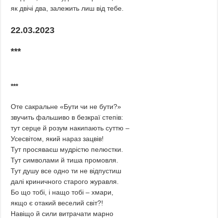
як двічі два, залежить лиш від тебе.
22.03.2023
***
***
Оте сакральне «Бути чи не бути?»
звучить фальшиво в безкраї степів:
тут серце й розум накипають суттю –
Усесвітом, який нараз зацвів!
Тут просяваєш мудрістю пелюстки.
Тут символами й тиша промовля.
Тут душу все одно ти не відпустиш
далі криничного старого журавля.
Бо що тобі, і нащо тобі – хмари,
якщо є отакий веселий світ?!
Навіщо й сили витрачати марно