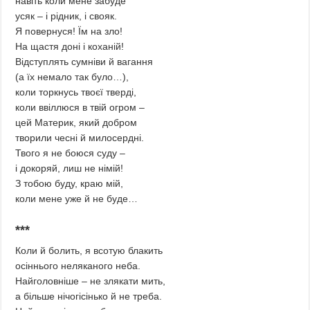
навіть коли мене забуде
усяк – і рідник, і свояк.
Я повернуся! Їм на зло!
На щастя доні і коханій!
Відступлять сумніви й вагання
(а їх немало так було…),
коли торкнусь твоєї тверді,
коли ввіллюся в твій огром –
цей Материк, який добром
творили чесні й милосердні.
Твого я не боюся суду –
і докоряй, лиш не німій!
З тобою буду, краю мій,
коли мене уже й не буде…
***
Коли й болить, я всотую блакить
осіннього неляканого неба.
Найголовніше – не злякати мить,
а більше нічогісінько й не треба.