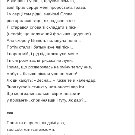
Я дійшов! І упав, і, цілуючи землю,
вив! Крізь серце мені проростала трава.
І у серці там рідні, знайомі Слова
розгорялися віщо, як радісне зело.
Я старався слова ті складати в пісні
(неофіт, ще неляканий фальшю щодення).
Але скоро у Вічність полинула неня…
Потім стали і батьку вже яві тісні…
І народ мій, і рід відштовхнули мене.
І пісні розмітає вітрисько на луни.
І зима, що розверзлась на зміну теплу нив,
мабуть, більше ніколи уже не мине!
Люди кажуть: «Весна…» Каже те й календар.
Знов гукає інстинкт у незнаності вир іти.
Що мені залишається, окрім повірити
у прикмети, сприйнявши і тугу, як дар?…
***
Поняття є прості, як двічі два,
такі собі життєві аксіоми.