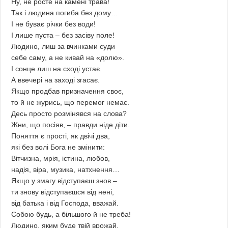
Ну, не росте на камені трава!
Так і людина погиба без дому…
І не буває річки без води!
І лише пуста – без засіву поле!
Людино, лиш за вчинками суди
себе саму, а не кивай на «долю».
І сонце лиш на сході устає.
А ввечері на заході згасає.
Якщо продбав призначення своє,
то й не журись, що перемог немає.
Десь просто розмінявся на слова?
Жни, що посіяв, – правди ніде діти.
Поняття є прості, як двічі два,
які без волі Бога не змінити:
Вітчизна, мрія, істина, любов,
надія, віра, музика, натхнення…
Якщо у змагу відступаєш знов –
ти знову відступаєшся від нені,
від батька і від Господа, вважай.
Собою будь, а більшого й не треба!
Людино, яким буде твій врожай,