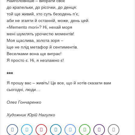
Найголовніше – вибрати своє
до крапельки, до рісочки, до денця:
той ще живий, хто суть безодень п’є,
аби не згаяти й останній, може, день цей.
«Mеmento mori»? Ні, нехай моря
мені шумлять урочистю моментів!
Моя щаслива, золота зоря –
іще не плід метафор й сентиментів.
Веселками вона ще виграє!
Я просто є. Ні, я незламно є!
***
Я прошу вас – живіть! Це все, що й хотів сказати вам
сьогодні, люди…
Олег Гончаренко
Художник Юрій Нагулко