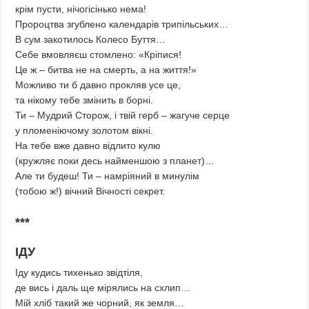
крім пусти, нічогісінько нема!
Пророцтва згублено календарів трипільських…
В сум закотилось Колесо Буття…
Себе вмовляєш стомлено: «Кріпися!
Це ж – битва не на смерть, а на життя!»
Можливо ти б давно прокляв усе це,
та нікому тебе змінить в борні.
Ти – Мудрий Сторож, і твій герб – жагуче серце
у пломеніючому золотом вікні.
На тебе вже давно відлито кулю
(кружляє поки десь найменшою з планет)…
Але ти будеш! Ти – намріяний в минулім
(тобою ж!) вічний Вічності секрет.
***
ІДУ
Іду кудись тихенько звідтіля,
де вись і даль ще мірялись на схлип…
Мій хліб такий же чорний, як земля…