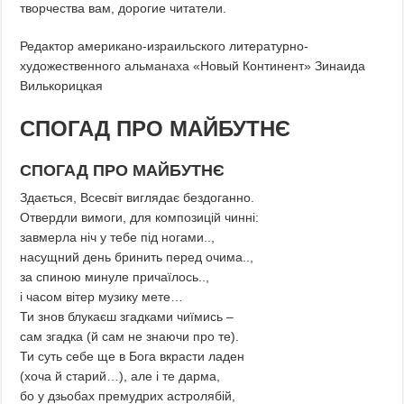
творчества вам, дорогие читатели.
Редактор американо-израильского литературно-
художественного альманаха «Новый Континент» Зинаида
Вилькорицкая
СПОГАД ПРО МАЙБУТНЄ
СПОГАД ПРО МАЙБУТНЄ
Здається, Всесвіт виглядає бездоганно.
Отвердли вимоги, для композицій чинні:
завмерла ніч у тебе під ногами..,
насущний день бринить перед очима..,
за спиною минуле причаїлось..,
і часом вітер музику мете…
Ти знов блукаєш згадками чиїмись –
сам згадка (й сам не знаючи про те).
Ти суть себе ще в Бога вкрасти ладен
(хоча й старий…), але і те дарма,
бо у дзьобах премудрих астролябій,