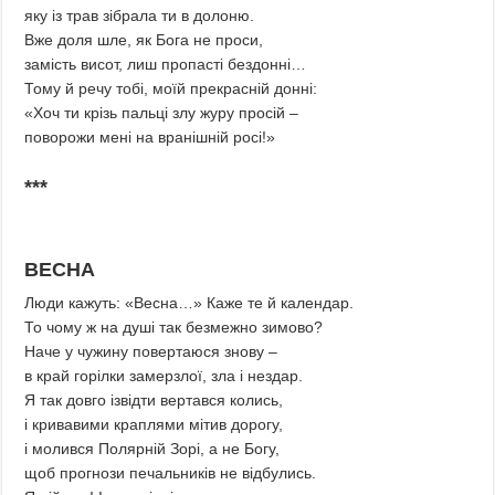
яку із трав зібрала ти в долоню.
Вже доля шле, як Бога не проси,
замість висот, лиш пропасті бездонні…
Тому й речу тобі, моїй прекрасній донні:
«Хоч ти крізь пальці злу журу просій –
поворожи мені на вранішній росі!»
***
ВЕСНА
Люди кажуть: «Весна…» Каже те й календар.
То чому ж на душі так безмежно зимово?
Наче у чужину повертаюся знову –
в край горілки замерзлої, зла і нездар.
Я так довго ізвідти вертався колись,
і кривавими краплями мітив дорогу,
і молився Полярній Зорі, а не Богу,
щоб прогнози печальників не відбулись.