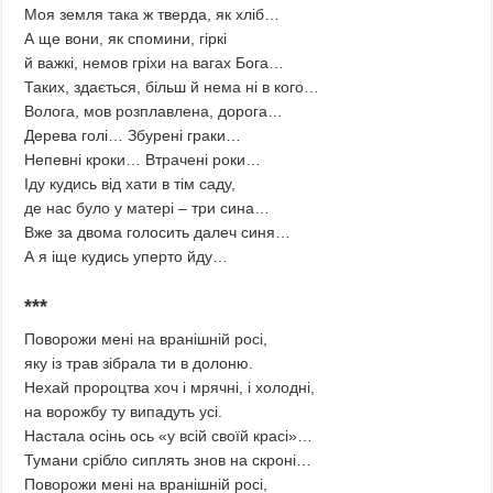
Моя земля така ж тверда, як хліб…
А ще вони, як спомини, гіркі
й важкі, немов гріхи на вагах Бога…
Таких, здається, більш й нема ні в кого…
Волога, мов розплавлена, дорога…
Дерева голі… Збурені граки…
Непевні кроки… Втрачені роки…
Іду кудись від хати в тім саду,
де нас було у матері – три сина…
Вже за двома голосить далеч синя…
А я іще кудись уперто йду…
***
Поворожи мені на вранішній росі,
яку із трав зібрала ти в долоню.
Нехай пророцтва хоч і мрячні, і холодні,
на ворожбу ту випадуть усі.
Настала осінь ось «у всій своїй красі»…
Тумани срібло сиплять знов на скроні…
Поворожи мені на вранішній росі,