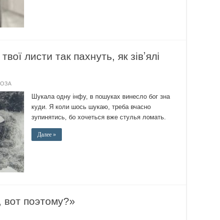
ої листи так пахнуть, як зівʼялі
РОЗА
Шукала одну інфу, в пошуках винесло бог зна
куди. Я коли шось шукаю, треба вчасно
зупинятись, бо хочеться вже стулья ломать.
Далее »
 вот поэтому?»