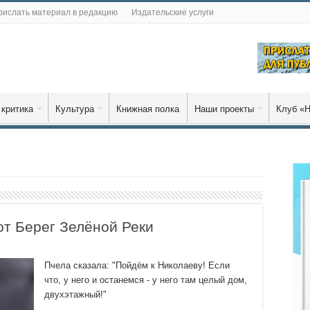
рислать материал в редакцию
Издательские услуги
 критика
Культура
Книжная полка
Наши проекты
Клуб «Н
т Берег Зелёной Реки
Пчела сказала: "Пойдём к Николаеву! Если
что, у него и останемся - у него там целый дом,
двухэтажный!"