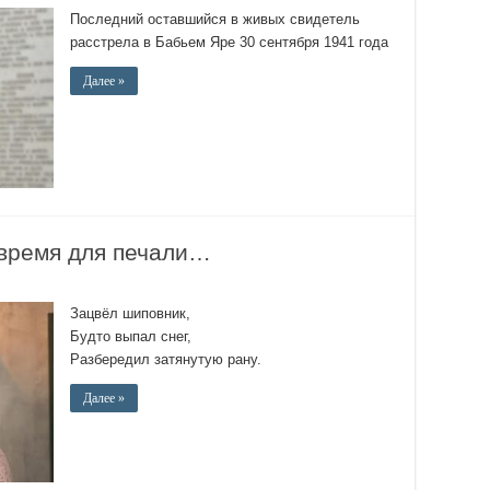
Последний оставшийся в живых свидетель
расстрела в Бабьем Яре 30 сентября 1941 года
Далее »
 время для печали…
Зацвёл шиповник,
Будто выпал снег,
Разбередил затянутую рану.
Далее »