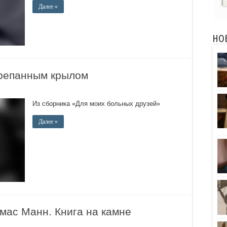
Далее »
НО
репанным крылом
Из сборника «Для моих больных друзей»
Далее »
ас Манн. Книга на камне