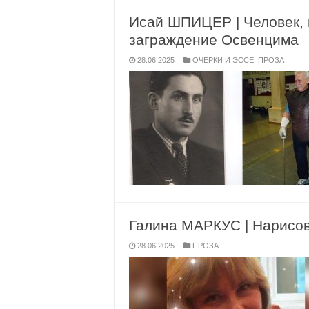
Исай ШПИЦЕР | Человек, 
заграждение Освенцима
28.06.2025
ОЧЕРКИ И ЭССЕ
,
ПРОЗА
Галина МАРКУС | Нарисов
28.06.2025
ПРОЗА