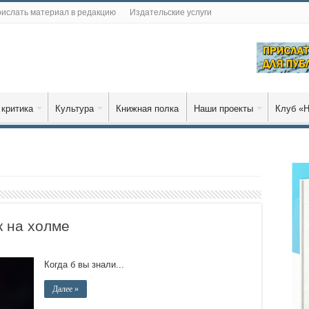
ислать материал в редакцию
Издательские услуги
 критика
Культура
Книжная полка
Наши проекты
Клуб «Н
 на холме
Когда б вы знали...
Далее »