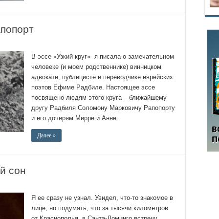
апопорт
В эссе «Узкий круг» я писала о замечательном
человеке (и моем родственнике) винницком
адвокате, публицисте и переводчике еврейских
поэтов Ефиме Радбиле. Настоящее эссе
посвящено людям этого круга – ближайшему
другу Радбиля Соломону Марковичу Рапопорту
и его дочерям Мирре и Анне.
Далее »
й сон
Я ее сразу не узнал. Увидел, что-то знакомое в
лице, но подумать, что за тысячи километров
от Краснополья, в Санта-Доминго встречу