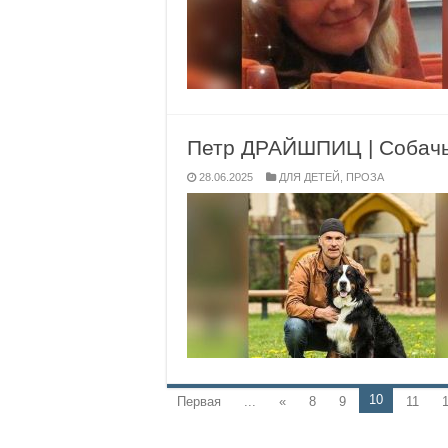
Петр ДРАЙШПИЦ | Собачь
28.06.2025
ДЛЯ ДЕТЕЙ
,
ПРОЗА
10
Первая
...
«
8
9
11