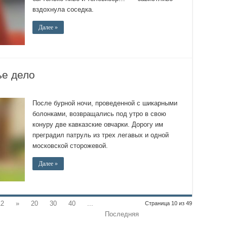
вздохнула соседка.
Далее »
е дело
После бурной ночи, проведенной с шикарными
болонками, возвращались под утро в свою
конуру две кавказские овчарки. Дорогу им
преградил патруль из трех легавых и одной
московской сторожевой.
Далее »
12
»
20
30
40
...
Страница 10 из 49
Последняя