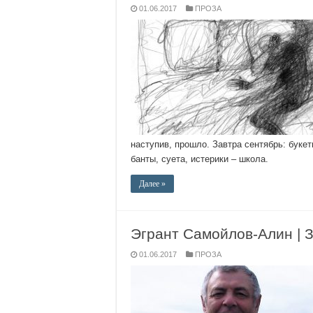
01.06.2017
ПРОЗА
наступив, прошло. Завтра сентябрь: буке
банты, суета, истерики – школа.
Далее »
Эгрант Самойлов-Алин | З
01.06.2017
ПРОЗА