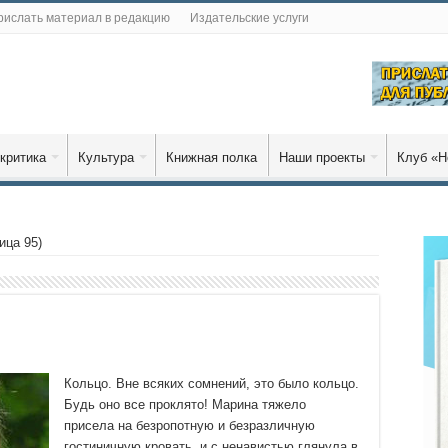
рислать материал в редакцию
Издательские услуги
критика
Культура
Книжная полка
Наши проекты
Клуб «Н
ица 95)
Кольцо. Вне всяких сомнений, это было кольцо.
Будь оно все проклято! Марина тяжело
присела на безропотную и безразличную
гостиничную кровать, и с ненавистью глянула в