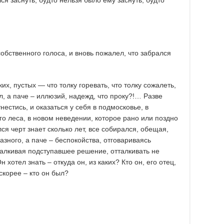
я заснуть, будто нельзя было ему заснуть, будто
обственного голоса, и вновь пожалел, что забрался
х, пустых — что толку горевать, что толку сожалеть,
л, а паче – иллюзий, надежд, что проку?!… Разве
нестись, и оказаться у себя в подмосковье, в
о леса, в новом неведении, которое рано или поздно
ся черт знает сколько лет, все собирался, обещая,
азного, а паче – беспокойства, отговариваясь
лкивая подступавшее решение, отталкивать не
 хотел знать – откуда он, из каких? Кто он, его отец,
 скорее – кто он был?