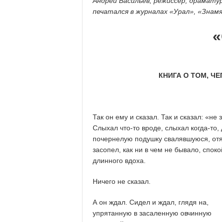
Андрей Васильев, режиссер, драматур
печатался в журналах «Урал», «Знамя
КНИГА О ТОМ, Ч
Так он ему и сказал. Так и сказал: «не
Слыхал что-то вроде, слыхал когда-то,
почернелую подушку свалявшуюся, отяж
засопел, как ни в чем не бывало, спок
длинного вдоха.
Ничего не сказал.
А он ждал. Сидел и ждал, глядя на,
упрятанную в засаленную овчинную