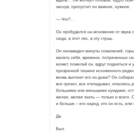
вдаль… Он мотнул головой, будто боялс
заснув, пропустит он важное, нужное.
— Что?…
Он пробудился на мгновение от звука с
сюда, в этот лес, в эту глушь.
Он ненавидел минуты сожалений, горьки
жалеть себя, времени, потраченных си
может, пожелай он, вдруг подняться и у
прозрачной тишине исхоженного редког
вновь выгонит его из дома? Он собирал
все грезил, все откладывал, опасаясь р
большими или меньшими нуждами, отта
желая, желая знать — только и всего. Он
и больше – его народ, кто он есть, или
Да.
Был.