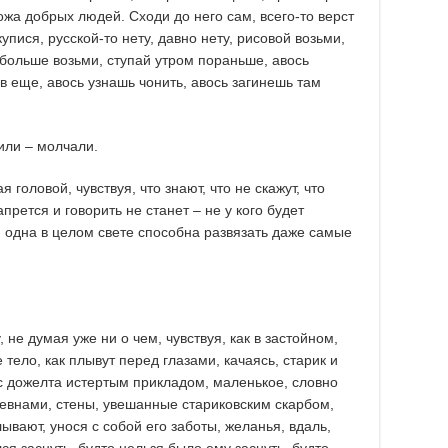
ожа добрых людей. Сходи до него сам, всего-то верст
упися, русской-то нету, давно нету, рисовой возьми,
 больше возьми, ступай утром пораньше, авось
ив еще, авось узнашь чонить, авось загинешь там
или – молчали.
 головой, чувствуя, что знают, что не скажут, что
прется и говорить не станет – не у кого будет
я одна в целом свете способна развязать даже самые
 не думая уже ни о чем, чувствуя, как в застойном,
 тело, как плывут перед глазами, качаясь, старик и
 с дожелта истертым прикладом, маленькое, словно
ревнами, стены, увешанные стариковским скарбом,
лывают, унося с собой его заботы, желанья, вдаль,