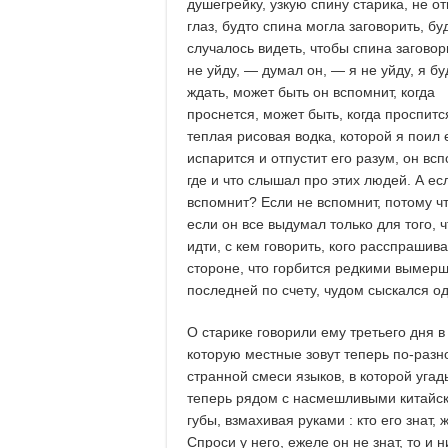
душегрейку, узкую спину старика, не о
глаз, будто спина могла заговорить, бу
случалось видеть, чтобы спина заговор
не уйду, — думал он, — я не уйду, я бу
ждать, может быть он вспомнит, когда
проснется, может быть, когда проспится
теплая рисовая водка, которой я поил 
испарится и отпустит его разум, он всп
где и что слышал про этих людей. А ес
вспомнит? Если не вспомнит, потому чт
если он все выдумал только для того, ч
идти, с кем говорить, кого расспрашив
стороне, что горбится редкими вымерш
последней по счету, чудом сыскался о
О старике говорили ему третьего дня в
которую местные зовут теперь по-разном
странной смеси языков, в которой уга
теперь рядом с насмешливыми китайск
губы, взмахивая руками : кто его знат,
Спроси у него, ежеле он не знат, то и 