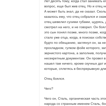
Лет десять тому, когда стал занимать ег
вопрос, еще был жив отец. Но и отец н
А может быть знал, да не сказал. Сколь
казалось ему, что отец собрался и скаж
отец шевелил сухими губами, щурясь,
смотрел на него, и не говорил. Он боя
это сын понял позже, много позже, ког
стало уже отца, когда, в поисках собст
будто по обещанию, заглянул он, за н
прохладном, гулком фойе которого, за
зернистого картона, а заполнив, полу
несекретным документам. Он провел в 
нашел там ничего, кроме скучных дат 
которые, сплетясь в беспрерывную дл
Отец боялся.
Чего?
Чего он, Сталь, органическая часть эт
народа со странным именем Сталь, бо