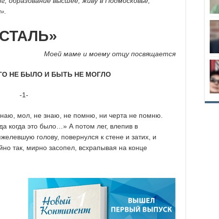
г, образование высшее, живу в Подмосковье,
».
«СТАЛЬ»
Моей маме и моему отцу посвящается
ЕГО НЕ БЫЛО И БЫТЬ НЕ МОГЛО
-1-
 знаю, мол, не знаю, не помню, ни черта не помню.
 да когда это было…» А потом лег, влепив в
елевшую голову, повернулся к стене и затих, и
ойно так, мирно засопел, всхрапывая на конце