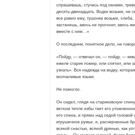
спрашивашь, стучась под окнами, трев
десять-двенадцать. Водки возьми, не ск
все равно ему, тушонки возьми, хлеба,
застанешь, авось не прогонит, авось ж
вместе с ним…»
О последнем, понятное дело, не говор
«Пойду, — отвечал он, — пойду, — кивая
ежеле старик помер, или спятил, или за
узнать». Вся надежда на водку, котора
молчаливые языки.
Не помогло.
Он сидел, глядя на стариковскую спину,
ветхом тепле избы тает его утомленное
его спина, и прямо над седой головой
игрушечное ружье, и, расчерченные б
всякой снастью, всякой дрянью, как уп