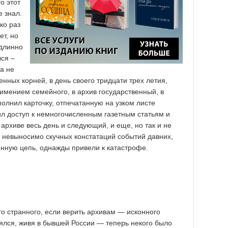
о этот
е знал.
ко раз
ет, но
 длинно
лся –
да не
венных корней, в день своего тридцати трех летия,
еимением семейного, в архив государственный, в
полнил карточку, отпечатанную на узком листе
чил доступ к немногочисленным газетным статьям и
архиве весь день и следующий, и еще, но так и не
и невыносимо скучных констатаций событий давних,
инную цепь, однажды привели к катастрофе.
ого странного, если верить архивам — исконного
ялся, живя в бывшей России — теперь некого было