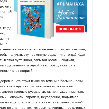
тводя
дто ему
ила. «Я
ду
, когда
его,
омнит,
ли не
о нечего вспомнить, если он лжет о том, что слышал,
тобы получить эту проклятую водку – что тогда? Куда
ать в этой пустынной, забытой богом и людьми,
ими деревнями, в одной из которых, кажется в
динокий этот старик?…»
 деревне, что стоит выше по течению большой реки,
у: кто по-русски, кто по-китайски, а кто и на
дываются твердые русские звуки, принужденные жить
ими. Говорили, впрочем, неуверенно, поджимая
 жив ли еще, старик-то, а и жив – так в своем ли уме?…
никто не знат про тех, которых ты ищешь, про которых