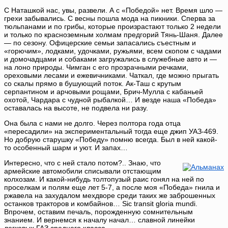
С Наташкой нас, увы, развели. А с «Победой» нет. Время шло —
грехи забывались. С весны пошла мода на пикники. Сперва за
тюльпанами и по грибы, которые произрастают только 2 недели
и только по красноземным холмам предгорий Тянь-Шаня. Далее
— по сезону. Офицерские семьи запасались съестным и
«горючим», лодками, удочками, ружьями, всем скопом с чадами
и домочадцами и собаками загружались в служебные авто и —
на лоно природы. Чимган с его прозрачными речками,
ореховыми лесами и ежевичниками. Чаткал, где можно прыгать
со скалы прямо в бушующий поток. Ак-Таш с крутым
серпантином и арчовыми рощами, Брич-Мулла с кабаньей
охотой, Чардара с чудной рыбалкой… И везде наша «Победа»
оставалась на высоте, не подвела ни разу.
Она была с нами не долго. Через полтора года отца
«пересадили» на экспериментальный тогда еще джип УАЗ-469.
Но добрую старушку «Победу» помню всегда. Был в ней какой-
то особенный шарм и уют. И запах…
Интересно, что с ней стало потом?.. Знаю, что
армейские автомобили списывали отстающим
колхозам. И какой-нибудь толтопузый раис гонял на ней по
проселкам и полям еще лет 5-7, а после моя «Победа» гнила и
ржавела на захудалом мехдворе среди таких же заброшенных
останков тракторов и комбайнов… Sic transit gloria mundi.
Впрочем, оставим печаль, порожденную сомнительным
знанием. И вернемся к началу начал… славной линейки