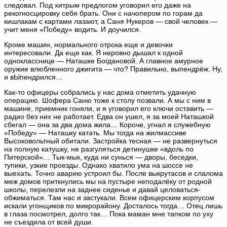
следовал. Под хитрым предлогом уговорил его даже на
рекогносцировку себя брать. Они с начопером по горам да
кишлакам с картами лазают, а Саня Нукеров — свой человек —
учит меня «Победу» водить. И доучился.
Кроме машин, нормального отрока еще и девочки
интересовали. Да еще как. Я неровно дышал к одной
однокласснице — Наташке Богдановой. А главное амурное
оружие влюбленного джигита — что? Правильно, выпендрёж. Ну,
и вЫпендрился…
Как-то офицеры собрались у нас дома отметить удачную
операцию. Шофера Саню тоже к столу позвали. А мы с ним в
машине, приемник гоняли, и я уговорил его ключи оставить —
радио без них не работает. Едва он ушел, я за моей Наташкой
сбегал — она за два дома жила… Короче, угнал я служебную
«Победу» — Наташку катать. Мы тогда на жилмассиве
Высоковольтный обитали. Застройка тесная — не развернуться
на полную катушку, не разгуляться детинушке «вдоль по
Питерской»… Тык-мык, куда ни сунься — дворы, беседки,
тупики, узкие проезды. Однако хватило ума на шоссе не
выехать. Точно аварию устроил бы. После выкрутасов и слалома
меж домов приткнулись мы на пустыре неподалёку от родной
школы, перелезли на заднее сиденье и давай целоваться-
обжиматься. Там нас и застукали. Всем офицерским корпусом
искали угонщиков по микрорайону. Досталось тогда… Отец лишь
в глаза посмотрел, долго так… Пока маман мне тапком по уху
не съездила от всей души.