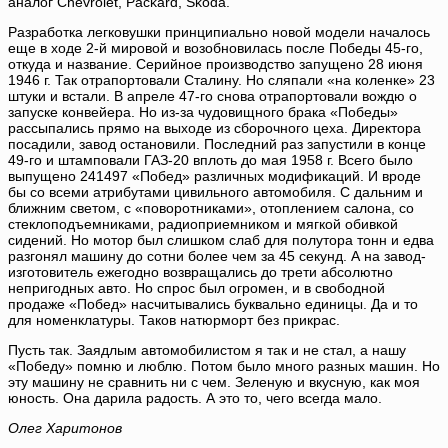
аналог Chevrolet, Packard, Skoda.
Разработка легковушки принципиально новой модели началось
еще в ходе 2-й мировой и возобновилась после Победы 45-го,
откуда и название. Серийное производство запущено 28 июня
1946 г. Так отрапортовали Сталину. Но сляпали «на коленке» 23
штуки и встали. В апреле 47-го снова отрапортовали вождю о
запуске конвейера. Но из-за чудовищного брака «Победы»
рассыпались прямо на выходе из сборочного цеха. Директора
посадили, завод остановили. Последний раз запустили в конце
49-го и штамповали ГАЗ-20 вплоть до мая 1958 г. Всего было
выпущено 241497 «Побед» различных модификаций. И вроде
бы со всеми атрибутами цивильного автомобиля. С дальним и
ближним светом, с «поворотниками», отоплением салона, со
стеклоподъемниками, радиоприемником и мягкой обивкой
сидений. Но мотор был слишком слаб для полутора тонн и едва
разгонял машину до сотни более чем за 45 секунд. А на завод-
изготовитель ежегодно возвращались до трети абсолютно
непригодных авто. Но спрос был огромен, и в свободной
продаже «Побед» насчитывались буквально единицы. Да и то
для номенклатуры. Таков натюрморт без прикрас.
Пусть так. Заядлым автомобилистом я так и не стал, а нашу
«Победу» помню и люблю. Потом было много разных машин. Но
эту машину не сравнить ни с чем. Зеленую и вкусную, как моя
юность. Она дарила радость. А это то, чего всегда мало.
О
лег Харитонов