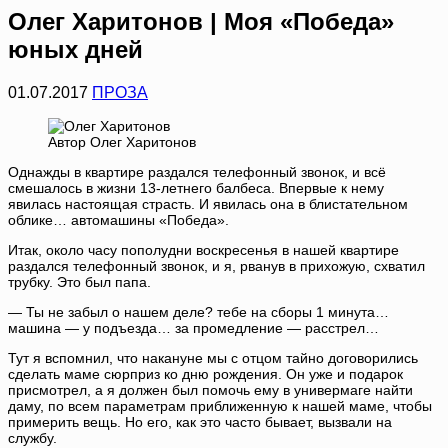
Олег Харитонов | Моя «Победа»
юных дней
01.07.2017
ПРОЗА
Автор Олег Харитонов
Однажды в квартире раздался телефонный звонок, и всё
смешалось в жизни 13-летнего балбеса. Впервые к нему
явилась настоящая страсть. И явилась она в блистательном
облике… автомашины «Победа».
Итак, около часу пополудни воскресенья в нашей квартире
раздался телефонный звонок, и я, рванув в прихожую, схватил
трубку. Это был папа.
— Ты не забыл о нашем деле? тебе на сборы 1 минута…
машина — у подъезда… за промедление — расстрел…
Тут я вспомнил, что накануне мы с отцом тайно договорились
сделать маме сюрприз ко дню рождения. Он уже и подарок
присмотрел, а я должен был помочь ему в универмаге найти
даму, по всем параметрам приближенную к нашей маме, чтобы
примерить вещь. Но его, как это часто бывает, вызвали на
службу.