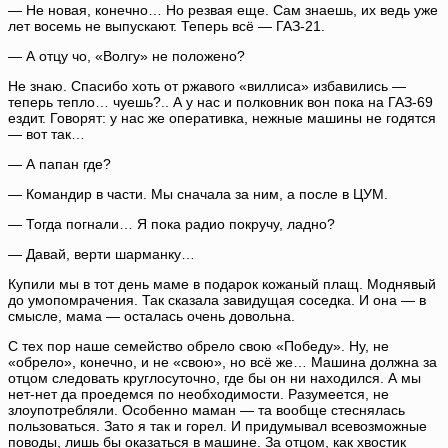
— Не новая, конечно… Но резвая еще. Сам знаешь, их ведь уже
лет восемь не выпускают. Теперь всё — ГАЗ-21.
— А отцу чо, «Волгу» не положено?
Не знаю. Спасибо хоть от ржавого «виллиса» избавились —
теперь тепло… чуешь?.. А у нас и полковник вон пока на ГАЗ-69
ездит. Говорят: у нас же оперативка, нежные машины не годятся
— вот так…
— А папан где?
— Командир в части. Мы сначала за ним, а после в ЦУМ.
— Тогда погнали… Я пока радио покручу, ладно?
— Давай, верти шарманку…
Купили мы в тот день маме в подарок кожаный плащ. Моднявый
до умопомрачения. Так сказала завидущая соседка. И она — в
смысле, мама — осталась очень довольна.
С тех пор наше семейство обрело свою «Победу». Ну, не
«обрело», конечно, и не «свою», но всё же… Машина должна за
отцом следовать круглосуточно, где бы он ни находился. А мы
нет-нет да проедемся по необходимости. Разумеется, не
злоупотребляли. Особенно маман — та вообще стеснялась
пользоваться. Зато я так и горел. И придумывал всевозможные
поводы, лишь бы оказаться в машине. За отцом, как хвостик