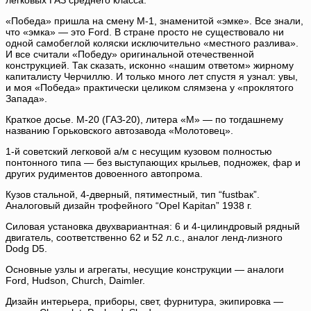
легковых ГАЗ среднего класса.
«Победа» пришла на смену М-1, знаменитой «эмке». Все знали,
что «эмка» — это Ford. В стране просто не существовало ни
одной самобеглой коляски исключительно «местного разлива».
И все считали «Победу» оригинальной отечественной
конструкцией. Так сказать, исконно «нашим ответом» жирному
капиталисту Черчиллю. И только много лет спустя я узнал: увы,
и моя «Победа» практически целиком слямзена у «проклятого
Запада».
Краткое досье. М-20 (ГАЗ-20), литера «М» — по тогдашнему
названию Горьковского автозавода «Молотовец».
1-й советский легковой а/м с несущим кузовом полностью
понтонного типа — без выступающих крыльев, подножек, фар и
других рудиментов довоенного автопрома.
Кузов стальной, 4-дверный, пятиместный, тип “fustbaк”.
Аналоговый дизайн трофейного “Opel Kapitan” 1938 г.
Силовая установка двухвариантная: 6 и 4-цилиндровый рядный
двигатель, соответственно 62 и 52 л.с., аналог ленд-лизного
Dodg D5.
Основные узлы и агрегаты, несущие конструкции — аналоги
Ford, Hudson, Church, Daimler.
Дизайн интерьера, приборы, свет, фурнитура, экипировка —