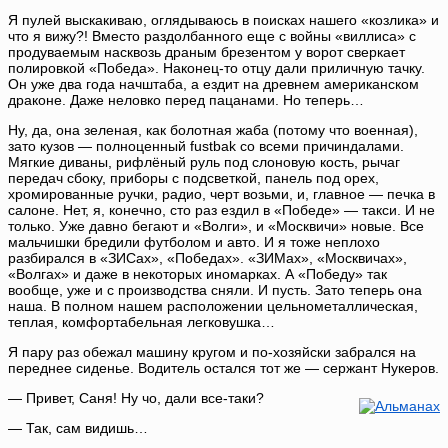
Я пулей выскакиваю, оглядываюсь в поисках нашего «козлика» и
что я вижу?! Вместо раздолбанного еще с войны «виллиса» с
продуваемым насквозь драным брезентом у ворот сверкает
полировкой «Победа». Наконец-то отцу дали приличную тачку.
Он уже два года начштаба, а ездит на древнем американском
драконе. Даже неловко перед пацанами. Но теперь…
Ну, да, она зеленая, как болотная жаба (потому что военная),
зато кузов — полноценный fustbak со всеми причиндалами.
Мягкие диваны, рифлёный руль под слоновую кость, рычаг
передач сбоку, приборы с подсветкой, панель под орех,
хромированные ручки, радио, черт возьми, и, главное — печка в
салоне. Нет, я, конечно, сто раз ездил в «Победе» — такси. И не
только. Уже давно бегают и «Волги», и «Москвичи» новые. Все
мальчишки бредили футболом и авто. И я тоже неплохо
разбирался в «ЗИСах», «Победах». «ЗИМах», «Москвичах»,
«Волгах» и даже в некоторых иномарках. А «Победу» так
вообще, уже и с производства сняли. И пусть. Зато теперь она
наша. В полном нашем расположении цельнометаллическая,
теплая, комфортабельная легковушка…
Я пару раз обежал машину кругом и по-хозяйски забрался на
переднее сиденье. Водитель остался тот же — сержант Нукеров.
— Привет, Саня! Ну чо, дали все-таки?
— Так, сам видишь…