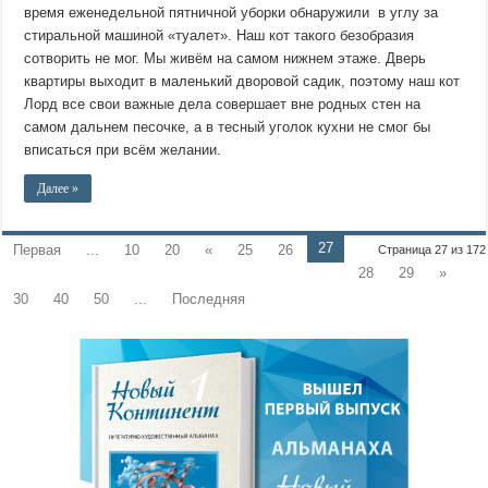
время еженедельной пятничной уборки обнаружили в углу за
стиральной машиной «туалет». Наш кот такого безобразия
сотворить не мог. Мы живём на самом нижнем этаже. Дверь
квартиры выходит в маленький дворовой садик, поэтому наш кот
Лорд все свои важные дела совершает вне родных стен на
самом дальнем песочке, а в тесный уголок кухни не смог бы
вписаться при всём желании.
Далее »
27
Первая
...
10
20
«
25
26
Страница 27 из 172
28
29
»
30
40
50
...
Последняя