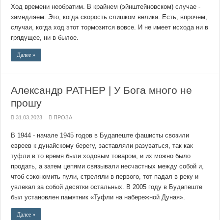
Ход времени необратим. В крайнем (эйнштейновском) случае -
замедляем. Это, когда скорость слишком велика. Есть, впрочем,
случаи, когда ход этот тормозится вовсе. И не имеет исхода ни в
грядущее, ни в былое.
Далее »
Александр РАТНЕР | У Бога много не
прошу
31.03.2023
ПРОЗА
В 1944 - начале 1945 годов в Будапеште фашисты свозили
евреев к дунайскому берегу, заставляли разуваться, так как
туфли в то время были ходовым товаром, и их можно было
продать, а затем цепями связывали несчастных между собой и,
чтоб сэкономить пули, стреляли в первого, тот падал в реку и
увлекал за собой десятки остальных. В 2005 году в Будапеште
был установлен памятник «Туфли на набережной Дуная».
Далее »