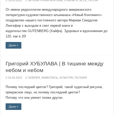
19.03.2023
ЛИТЕРАТУРНАЯ КРИТИКА
,
ОЧЕРКИ И ЭССЕ
,
ПРОЗА
От имени редколлегии международного американского
литературно-художественного альманаха «Новый Континент»
поздравляю нашего постоянного автора Мириам Свердлов-
Ленгефер с выходом в свет первой книги в
издательстве GUTENBERG (Хайфа). Здоровья и вдохновения до
120, как в 20!
Далее »
Григорий ХУБУЛАВА | В тишине между
небом и небом
03.03.2023
ГАЛЕРЕЯ
,
ЖИВОПИСЬ
,
КУЛЬТУРА
,
ПОЭЗИЯ
Почему последний цветок? Григорий, такой чудесный рисунок,
прекрасное лицо, но почему последний цветок?
Потому что она увянет позже других.
Далее »