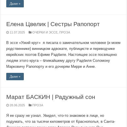
Далее »
Елена Цвелик | Сестры Рапопорт
11.07.2025
ОЧЕРКИ И ЭССЕ
,
ПРОЗА
В эссе «Узкий круг» я писала о замечательном человеке (и моем
родственнике) винницком адвокате, публицисте и переводчике
еврейских поэтов Ефиме Радбиле. Настоящее эссе посвящено
людям этого круга – ближайшему другу Радбиля Соломону
Марковичу Рапопорту и его дочерям Мирре и Анне.
Далее »
Марат БАСКИН | Радужный сон
28.06.2025
ПРОЗА
Я ее сразу не узнал. Увидел, что-то знакомое в лице, но
подумать, что за тысячи километров от Краснополья, в Санта-