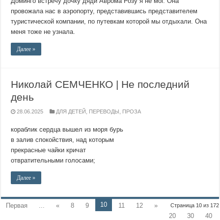
Доминго встречу дочку дяди Аврома Розу я не мог. Она
провожала нас в аэропорту, представившись представителем
туристической компании, по путевкам которой мы отдыхали. Она
меня тоже не узнала.
Далее »
Николай СЕМЧЕНКО | Не последний
день
28.06.2025
ДЛЯ ДЕТЕЙ
,
ПЕРЕВОДЫ
,
ПРОЗА
кораблик сердца вышел из моря бурь
в залив спокойствия, над которым
прекрасные чайки кричат
отвратительными голосами;
Далее »
10
Первая
...
«
8
9
11
12
»
Страница 10 из 172
20
30
40