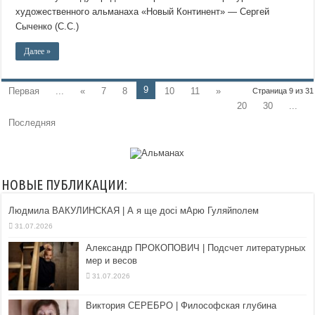
художественного альманаха «Новый Континент» — Cергей
Сыченко (С.С.)
Далее »
9
Первая
...
«
7
8
10
11
»
Страница 9 из 31
20
30
...
Последняя
НОВЫЕ ПУБЛИКАЦИИ:
Людмила ВАКУЛИНСКАЯ | А я ще досі мАрю Гуляйполем
31.07.2026
Александр ПРОКОПОВИЧ | Подсчет литературных
мер и весов
31.07.2026
Виктория СЕРЕБРО | Философская глубина