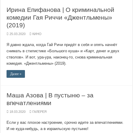
Ирина Епифанова | О криминальной
комедии Гая Риччи «Джентльмены»
(2019)
25.03.2020
КИНО
Я давно ждала, когда Гай Ричи придёт в себя и опять начнёт
снимать в стилистике «Большого куша» и «Карт, денег и двух
стволов». И вот, ура-ура, наконец-то, снова криминальная
комедия. «Джентльмены» (2019).
Далее »
Маша Азова | В пустыню – за
впечатлениями
18.03.2020
ГАЛЕРЕЯ
Если у вас плохое настроение, срочно идите за впечатлениями.
И не куда-нибудь, а в израильскую пустыню!