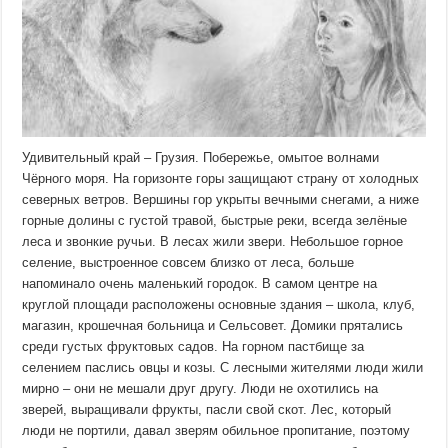
Удивительный край – Грузия. Побережье, омытое волнами
Чёрного моря. На горизонте горы защищают страну от холодных
северных ветров. Вершины гор укрыты вечными снегами, а ниже
горные долины с густой травой, быстрые реки, всегда зелёные
леса и звонкие ручьи. В лесах жили звери. Небольшое горное
селение, выстроенное совсем близко от леса, больше
напоминало очень маленький городок. В самом центре на
круглой площади расположены основные здания – школа, клуб,
магазин, крошечная больница и Сельсовет. Домики прятались
среди густых фруктовых садов. На горном пастбище за
селением паслись овцы и козы. С лесными жителями люди жили
мирно – они не мешали друг другу. Люди не охотились на
зверей, выращивали фрукты, пасли свой скот. Лес, который
люди не портили, давал зверям обильное пропитание, поэтому