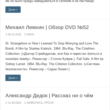
им не было нужды наведываться в селение и на пастбище.
Далее »
Михаил Лемхин | Обзор DVD №52
08.10.2020
КИНО
Dr. Strangelove or How I Learned To Stop Worrying and Love The
Bomb. A film by Stanley Kubrick. 1964. Blu-Ray. The Critefrion
Collection. («Доктор Стрейнджлав, или Как я перестал бояться и
полюбил бомбу». Режиссер – Стэнли Кубрик.) Fail Safe. A film by
Sidney Lumet. 1964. Blu-Ray. The Criterion Collection. («Система
безопасности». Режиссер – Сидни Люмет.)
Далее »
Александр Дедок | Рассказ ни о чём
11.09.2020
ЖИВОПИСЬ
,
ПРОЗА