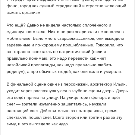
фоне, город как единый страдающий и страстно желающий
выжить организм.
Что ещё? Давно не видела настолько сплочённого и
единодушного зала. Никто не разговаривал и не копался в
мобильнике. Было много старшеклассников, они выходили
зарёванные и по-хорошему пришибленные. Говорили, что
вот странно: спектакль не патриотический (если я
правильно понимаю, это надо перевести как «нет
назойливой пропаганды, как надо правильно любить
родину»), а про обычных людей, как они жили и умирали.
В финальной сцене один из персонажей, архитектор Ильин,
уходит через распахнувшуюся в глубине сцены дверь. Дверь
эта ведёт прямо на улицу. На улице горит фонарь и идёт
снег — зрители изумлённо зашептались, неужели
настоящий снег. Действительно за полтора часа, время
спектакля, пошёл снег. Всего второй или третий раз за эту
зиму, и это выглядело как чудо.