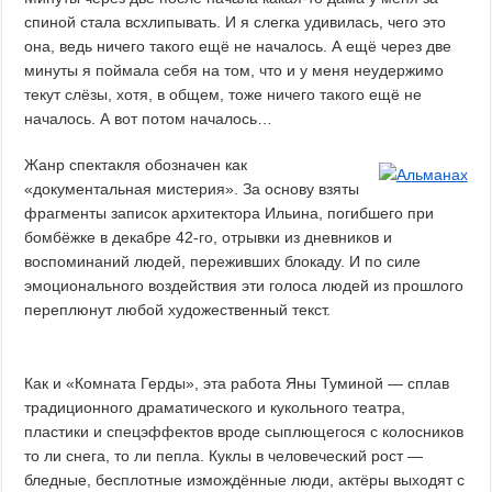
спиной стала всхлипывать. И я слегка удивилась, чего это
она, ведь ничего такого ещё не началось. А ещё через две
минуты я поймала себя на том, что и у меня неудержимо
текут слёзы, хотя, в общем, тоже ничего такого ещё не
началось. А вот потом началось…
Жанр спектакля обозначен как
«документальная мистерия». За основу взяты
фрагменты записок архитектора Ильина, погибшего при
бомбёжке в декабре 42-го, отрывки из дневников и
воспоминаний людей, переживших блокаду. И по силе
эмоционального воздействия эти голоса людей из прошлого
переплюнут любой художественный текст.
Как и «Комната Герды», эта работа Яны Туминой — сплав
традиционного драматического и кукольного театра,
пластики и спецэффектов вроде сыплющегося с колосников
то ли снега, то ли пепла. Куклы в человеческий рост —
бледные, бесплотные измождённые люди, актёры выходят с