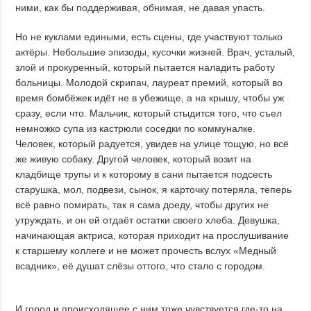
ними, как бы поддерживая, обнимая, не давая упасть.
Но не куклами едиными, есть сцены, где участвуют только
актёры. Небольшие эпизоды, кусочки жизней. Врач, усталый,
злой и прокуренный, который пытается наладить работу
больницы. Молодой скрипач, лауреат премий, который во
время бомбёжек идёт не в убежище, а на крышу, чтобы уж
сразу, если что. Мальчик, который стыдится того, что съел
немножко супа из кастрюли соседки по коммуналке.
Человек, который радуется, увидев на улице тощую, но всё
же живую собаку. Другой человек, который возит на
кладбище трупы и к которому в сани пытается подсесть
старушка, мол, подвези, сынок, я карточку потеряла, теперь
всё равно помирать, так я сама доеду, чтобы других не
утруждать, и он ей отдаёт остатки своего хлеба. Девушка,
начинающая актриса, которая приходит на прослушивание
к старшему коллеге и не может прочесть вслух «Медный
всадник», её душат слёзы оттого, что стало с городом.
И город и происходящее с ним тоже чувствуется где-то на