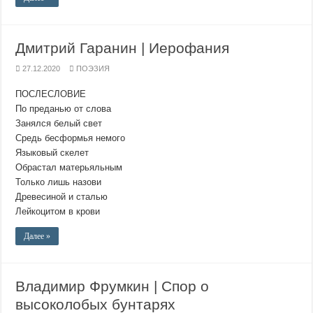
Дмитрий Гаранин | Иерофания
27.12.2020
ПОЭЗИЯ
ПОСЛЕСЛОВИЕ
По преданью от слова
Занялся белый свет
Средь бесформья немого
Языковый скелет
Обрастал матерьяльным
Только лишь назови
Древесиной и сталью
Лейкоцитом в крови
Далее »
Владимир Фрумкин | Спор о
высоколобых бунтарях