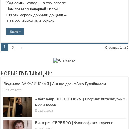
Ход семги, холод, – в том апреле
Нам повезло вечерней мглой:
Сквозь морось добрели до цели –
К заброшенной избе курной.
Далее »
1
2
»
Страница 1 из 2
НОВЫЕ ПУБЛИКАЦИИ:
Людмила ВАКУЛИНСКАЯ | А я ще досі мАрю Гуляйполем
31.07.2026
Александр ПРОКОПОВИЧ | Подсчет литературных
мер и весов
31.07.2026
Виктория СЕРЕБРО | Философская глубина