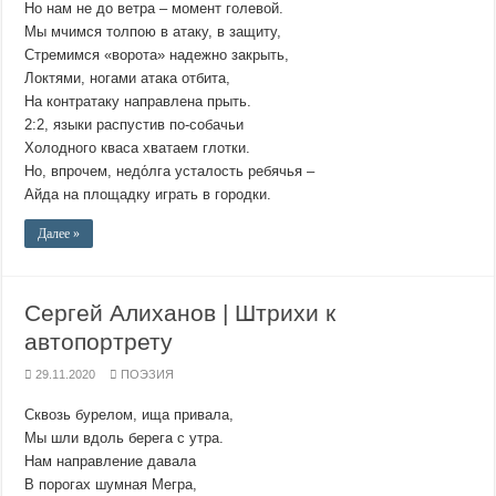
Но нам не до ветра – момент голевой.
Мы мчимся толпою в атаку, в защиту,
Стремимся «ворота» надежно закрыть,
Локтями, ногами атака отбита,
На контратаку направлена прыть.
2:2, языки распустив по-собачьи
Холодного кваса хватаем глотки.
Но, впрочем, недо́лга усталость ребячья –
Айда на площадку играть в городки.
Далее »
Сергей Алиханов | Штрихи к
автопортрету
29.11.2020
ПОЭЗИЯ
Сквозь бурелом, ища привала,
Мы шли вдоль берега с утра.
Нам направление давала
В порогах шумная Мегра,