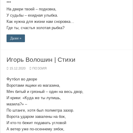
***
На двери твоей – подковка,
У судьбы – ехидная улыбка.
Как нужна для жизни нам сноровка…
Где ты, счастья золотая рыбка?
Далее »
Игорь Волошин | Стихи
15.12.2020
ПОЭЗИЯ
Футбол во дворе
Воротами ящики из магазина,
Мяч битый и грязный – один на весь двор,
И крики: «Куда же ты лупишь,
мазила?» –
По штанге, хотя был полметра зазор.
Ворота ударом завалены на бок,
И кто-то бежит подавать угловой
А ветер уже по-осеннему зябок,