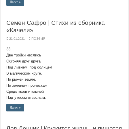
Далее »
Семен Сафро | Стихи из сборника
«Качели»
21.01.2021
ПОЭЗИЯ
33
Две тройки неслись
Обгоняя друг друга
Под ливнем, под солнцем
В магическом круге.
По рыжей земле,
По зеленым пролескам
Средь мхов и камней
Над утесом отвесным.
Далее »
Лев Ленчик | Кружится жизнь, и пишется