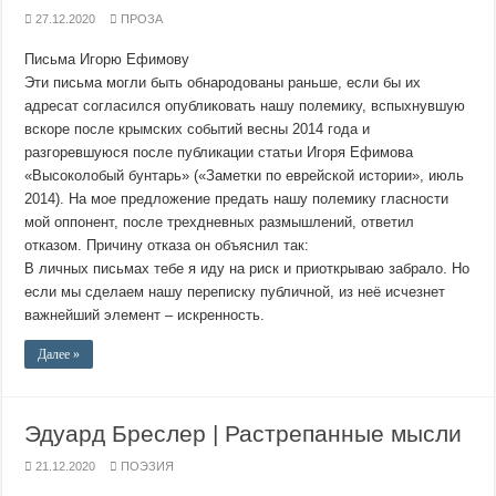
27.12.2020
ПРОЗА
Письма Игорю Ефимову
Эти письма могли быть обнародованы раньше, если бы их
адресат согласился опубликовать нашу полемику, вспыхнувшую
вскоре после крымских событий весны 2014 года и
разгоревшуюся после публикации статьи Игоря Ефимова
«Высоколобый бунтарь» («Заметки по еврейской истории», июль
2014). На мое предложение предать нашу полемику гласности
мой оппонент, после трехдневных размышлений, ответил
отказом. Причину отказа он объяснил так:
В личных письмах тебе я иду на риск и приоткрываю забрало. Но
если мы сделаем нашу переписку публичной, из неё исчезнет
важнейший элемент – искренность.
Далее »
Эдуард Бреслер | Растрепанные мысли
21.12.2020
ПОЭЗИЯ