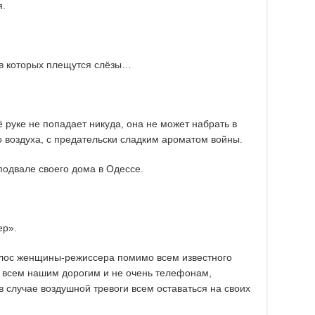
я.
 в которых плещутся слёзы…
ё руке не попадает никуда, она не может набрать в
о воздуха, с предательски сладким ароматом войны.
подвале своего дома в Одессе.
ер».
олос женщины-режиссера помимо всем известного
 всем нашим дорогим и не очень телефонам,
в случае воздушной тревоги всем оставаться на своих