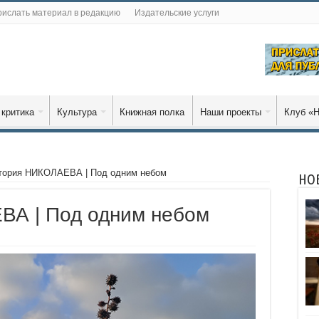
ислать материал в редакцию
Издательские услуги
 критика
Культура
Книжная полка
Наши проекты
Клуб «Н
тория НИКОЛАЕВА | Под одним небом
НО
ВА | Под одним небом