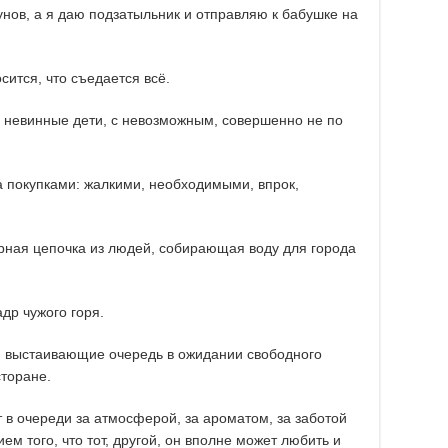
нов, а я даю подзатыльник и отправляю к бабушке на
сится, что съедается всё.
е невинные дети, с невозможным, совершенно не по
а покупками: жалкими, необходимыми, впрок,
рная цепочка из людей, собирающая воду для города
др чужого горя.
м выстаивающие очередь в ожидании свободного
сторане.
т в очереди за атмосферой, за ароматом, за заботой
ем того, что тот, другой, он вполне может любить и