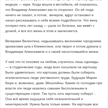
модную — каре. Когда вошла в вестибюль, ей показалось,
что Владимир Алексеевич как-то оторопел. Он ей тогда
ничего не сказал, а потом, вечером, вдруг остановил и
начал рассказывать о себе всякие подробности. Что жену
потерял пять лет назад — ушла по болезни, как живёт с
дочкой, и вся его жизнь в этом и заключается.
Вечерами Валентина, надышавшись весенними городскими
ароматами шла к Клементине, ела творог и потом думала о
Владимире Алексеевиче и о своей несостоявшейся жизни.
У неё что-то похожее на любовь случилось лишь однажды
— в студенческие годы, когда всех посылали на картошку.
Было удивительно, что картошку должны были собирать
исключительно люди умственного труда, будущие Марии
Кюри и, возможно, даже Эйнштейны. Каким-то господам при
власти эти люди казались самыми бесполезными в
существующем строе. Так пусть хоть картошку соберут…
Она всё время ощущала себя незначительной и
неинтересной. Нужна была только маме. На картошке все