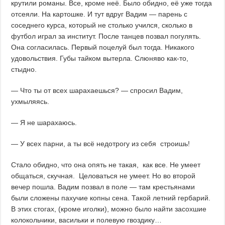
крутили романы. Все, кроме неё. Было обидно, её уже тогда
отсеяли. На картошке. И тут вдруг Вадим — парень с
соседнего курса, который не столько учился, сколько в
футбол играл за институт. После танцев позвал погулять.
Она согласилась. Первый поцелуй был тогда. Никакого
удовольствия. Губы тайком вытерла. Слюняво как-то,
стыдно.
— Что ты от всех шарахаешься? — спросил Вадим,
ухмыляясь.
— Я не шарахаюсь.
— У всех парни, а ты всё недотрогу из себя строишь!
Стало обидно, что она опять не такая, как все. Не умеет
общаться, скучная. Целоваться не умеет. Но во второй
вечер пошла. Вадим позвал в поле — там крестьянами
были сложены пахучие копны сена. Такой летний гербарий.
В этих стогах, (кроме иголки), можно было найти засохшие
колокольчики, васильки и полевую гвоздику…