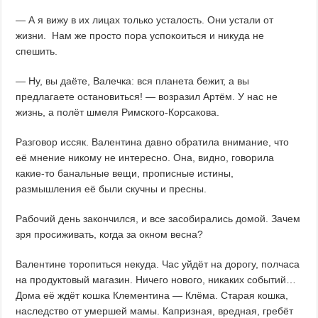
— А я вижу в их лицах только усталость. Они устали от
жизни. Нам же просто пора успокоиться и никуда не
спешить.
— Ну, вы даёте, Валечка: вся планета бежит, а вы
предлагаете остановиться! — возразил Артём. У нас не
жизнь, а полёт шмеля Римского-Корсакова.
Разговор иссяк. Валентина давно обратила внимание, что
её мнение никому не интересно. Она, видно, говорила
какие-то банальные вещи, прописные истины,
размышления её были скучны и пресны.
Рабочий день закончился, и все засобирались домой. Зачем
зря просиживать, когда за окном весна?
Валентине торопиться некуда. Час уйдёт на дорогу, полчаса
на продуктовый магазин. Ничего нового, никаких событий…
Дома её ждёт кошка Клементина — Клёма. Старая кошка,
наследство от умершей мамы. Капризная, вредная, гребёт