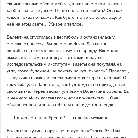
своими когтями обои и мебель, ходит по столам, нюхает
хлеб и пахнет скунсом. Но её нельзя не любить! Она как
живой привет от мамы. Как будто что-то осталось ещё от
неё на этом свете… Живое и тёплое.
Валентина спустилась в вестибюль и остановилась у
столика с прессой. Вчера его не было. Два метра
вестибюля, видимо, сданы кому-то в аренду. Всем надо
выживать, и тем, кто торгует газетами, и научно-
исследовательским институтам. Газеты она покупала на
углу, возле булочной, но почему не купить здесь? Продавец
— мужчина в очках и синем лыжном свитере с оленями. Он
так улыбнулся Валентине, как будто ждал её прихода всю
свою жизнь. Перед такими улыбками Валентина робела. Да
и немного ей их доставалось, если по-честному… Она
обыкновенная, и знала об этом ещё с детского сада.
— Что желаете приобрести? — спросил мужчина.
Валентина купила пару газет и журнал «Отдыхай». Там
бывают интересные кулинарные советы. Она очень любит