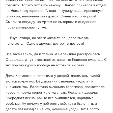
готовить. Только готовить некому… Как-то принесла в отдел
на Новый год коронное блюдо — курицу, фаршированную
блинами, начиненными курагой. Очень много мороки!
Смели за секунду, но Артём не вытерпел и съеденное
проанализировал тут же.
— Вкуснотища, но это ж какая-то Кощеева смерть
получается! Одно в другом, другое в третьем!
Все засмеялись, да и только. А Валентина расстроилась.
Старалась, а тут, оказывается, какая-то Кощеева смерть… С
тех пор эту курицу вообще не готовила ни разу.
Дома Клементина встретила у дверей, ластилась, змеёй
вилась вокруг ног. Её движения означали: «ждала» и
«наконец-то». Валентина включила телевизор, посмотрела
новости, поела творог и легла спать. Лежала и думала.
Очередная весна. Как-то все оживляются, нарядные,
весёлые. Ну почему у неё опять всё, как и было пять и
десять лет назад? Она что, женщина-урод? Нет. Просто