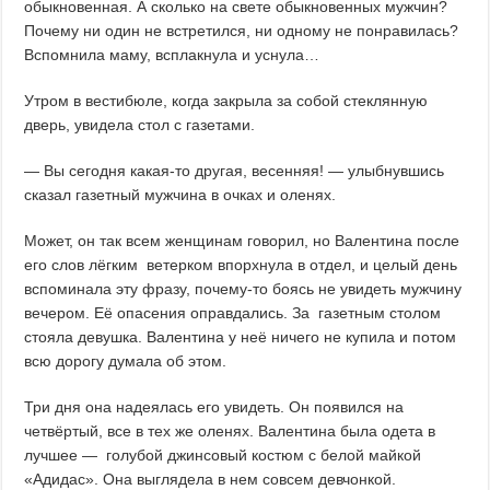
обыкновенная. А сколько на свете обыкновенных мужчин?
Почему ни один не встретился, ни одному не понравилась?
Вспомнила маму, всплакнула и уснула…
Утром в вестибюле, когда закрыла за собой стеклянную
дверь, увидела стол с газетами.
— Вы сегодня какая-то другая, весенняя! — улыбнувшись
сказал газетный мужчина в очках и оленях.
Может, он так всем женщинам говорил, но Валентина после
его слов лёгким ветерком впорхнула в отдел, и целый день
вспоминала эту фразу, почему-то боясь не увидеть мужчину
вечером. Её опасения оправдались. За газетным столом
стояла девушка. Валентина у неё ничего не купила и потом
всю дорогу думала об этом.
Три дня она надеялась его увидеть. Он появился на
четвёртый, все в тех же оленях. Валентина была одета в
лучшее — голубой джинсовый костюм с белой майкой
«Адидас». Она выглядела в нем совсем девчонкой.