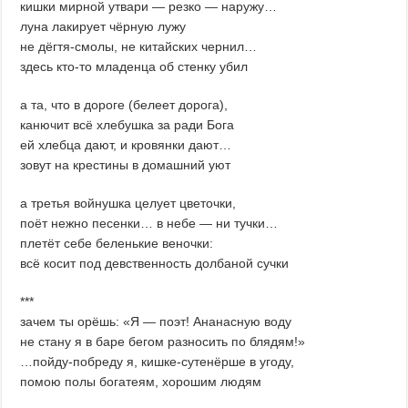
кишки мирной утвари — резко — наружу…
луна лакирует чёрную лужу
не дёгтя-смолы, не китайских чернил…
здесь кто-то младенца об стенку убил
а та, что в дороге (белеет дорога),
канючит всё хлебушка за ради Бога
ей хлебца дают, и кровянки дают…
зовут на крестины в домашний уют
а третья войнушка целует цветочки,
поёт нежно песенки… в небе — ни тучки…
плетёт себе беленькие веночки:
всё косит под девственность долбаной сучки
***
зачем ты орёшь: «Я — поэт! Ананасную воду
не стану я в баре бегом разносить по блядям!»
…пойду-побреду я, кишке-сутенёрше в угоду,
помою полы богатеям, хорошим людям