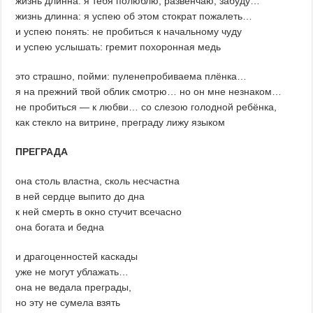
жизнь длинна: я тебя полюблю, развенчаю, забуду…
жизнь длинна: я успею об этом стократ пожалеть…
и успею понять: не пробиться к начальному чуду
и успею услышать: гремит похоронная медь
это страшно, пойми: пуленепробиваема плёнка…
я на прежний твой облик смотрю… но он мне незнаком…
не пробиться — к любви… со слезою голодной ребёнка,
как стекло на витрине, преграду лижу языком
ПРЕГРАДА
она столь властна, сколь несчастна
в ней сердце выпито до дна
к ней смерть в окно стучит всечасно
она богата и бедна
и драгоценностей каскады
уже не могут ублажать…
она не ведала преграды,
но эту не сумела взять