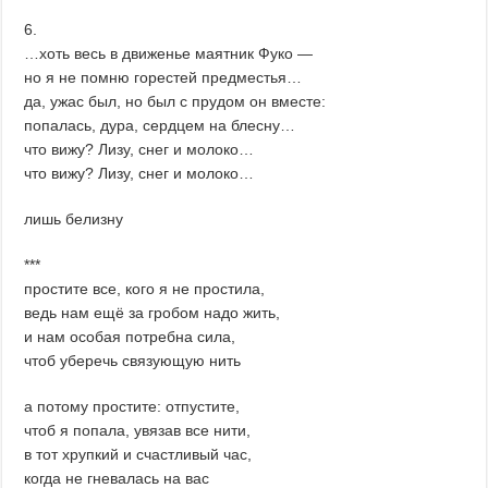
6.
…хоть весь в движенье маятник Фуко —
но я не помню горестей предместья…
да, ужас был, но был с прудом он вместе:
попалась, дура, сердцем на блесну…
что вижу? Лизу, снег и молоко…
что вижу? Лизу, снег и молоко…
лишь белизну
***
простите все, кого я не простила,
ведь нам ещё за гробом надо жить,
и нам особая потребна сила,
чтоб уберечь связующую нить
а потому простите: отпустите,
чтоб я попала, увязав все нити,
в тот хрупкий и счастливый час,
когда не гневалась на вас