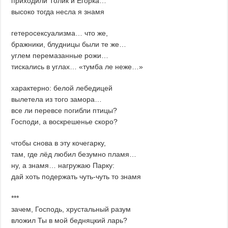
приходили Толик и Егорка…
высоко тогда несла я знамя
гетеросексуализма… что же,
бражники, блудницы были те же…
углем перемазанные рожи…
тискались в углах… «тумба ле неже…»
характерно: белой лебедицей
вылетела из того замора…
все ли перевсе погибли птицы?
Господи, а воскрешенье скоро?
чтобы снова в эту кочегарку,
там, где лёд любил безумно пламя…
ну, а знамя… нагружаю Парку:
дай хоть подержать чуть-чуть то знамя
***
зачем, Господь, хрустальный разум
вложил Ты в мой бедняцкий ларь?