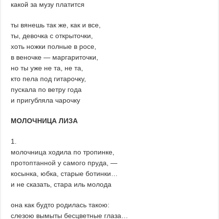
какой за музу платится
ты вянешь так же, как и все,
ты, девочка с открыточки,
хоть ножки полные в росе,
в веночке — маргариточки,
но ты уже не та, не та,
кто пела под гитарочку,
пускала по ветру года
и пригубляла чарочку
МОЛОЧНИЦА ЛИЗА
1.
молочница ходила по тропинке,
протоптанной у самого пруда, —
косынка, юбка, старые ботинки…
и не сказать, стара иль молода
она как будто родилась такою:
слезою вымыты бесцветные глаза…