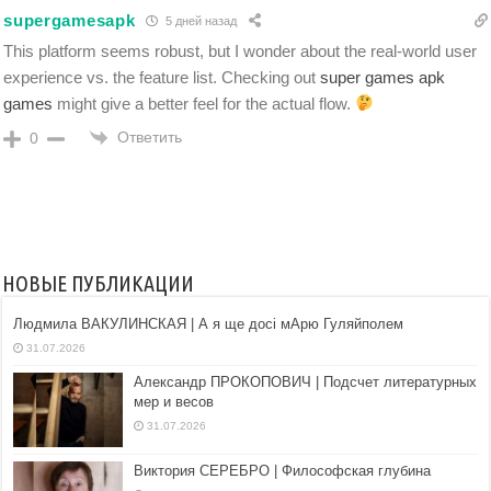
supergamesapk
5 дней назад
This platform seems robust, but I wonder about the real-world user
experience vs. the feature list. Checking out
super games apk
games
might give a better feel for the actual flow.
Ответить
0
НОВЫЕ ПУБЛИКАЦИИ
Людмила ВАКУЛИНСКАЯ | А я ще досі мАрю Гуляйполем
31.07.2026
Александр ПРОКОПОВИЧ | Подсчет литературных
мер и весов
31.07.2026
Виктория СЕРЕБРО | Философская глубина