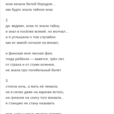
коза качала белой бородою…
как будто знала тайное коза
2.
да: видимо, коза-то знала тайну,
и знал в посёлке всякий, но молчал…
а я услышала о том случайно:
как их зимой согнали на вокзал,
и финская моя лесная фея,
тогда ребёнок — кажется, трёх лет,
от страха и от стужи коченея,
не знала про погибельный билет
3.
стояла ночь, а мать её лежала,
не в силах даже на карачки встать,
на грязном на снегу того вокзала…
я станцию не стану называть
ведь нету у меня другого детства,