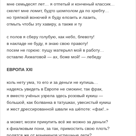
мне семьдесят лет… я отпетый и конченый классик…
скелет мне ломит, будто шомполом да по хребту…
но тряпкой вонючей я буду елозить и лазить,
отмыть чтобы эту хавиру, а также и ту
с полов я сберу голубую, как небо, блевоту!
в накладе не буду, я знаю свою правоту!
посем не горюю: пущу матерьял мой в работу…
оставлю Ахматовой — ах, боже мой! ― лебеду
ЕВРОПА XXI
коль нету ума, то его и за деньги не купишь…
надеясь увидеть в Европе не смокинг, так фрак,
я вместо учёных узрела здесь розовый кукиш ―
большой, как болванка в татушках, увесистый кукиш
и жест дрессированной швали на шёпоте: «фак!..»
а может, мозги прикупить всё же можно за деньги?
к фиалковым пони, за так, примостить свою плоть?
родятся же от манeкенов успешные дети?