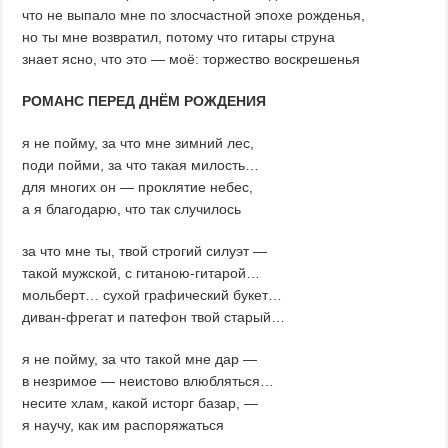
что не выпало мне по злосчастной эпохе рожденья,
но ты мне возвратил, потому что гитары струна
знает ясно, что это — моё: торжество воскрешенья
РОМАНС ПЕРЕД ДНЁМ РОЖДЕНИЯ
я не пойму, за что мне зимний лес,
поди пойми, за что такая милость…
для многих он — проклятие небес,
а я благодарю, что так случилось
за что мне ты, твой строгий силуэт —
такой мужской, с гитаною-гитарой…
мольберт… сухой графический букет…
диван-фрегат и патефон твой старый…
я не пойму, за что такой мне дар —
в незримое — неистово влюбляться…
несите хлам, какой исторг базар, —
я научу, как им распоряжаться