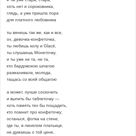
хоть нет и сороковника,
глядь, а уже пришла пора
для платного любовника
ты вянешь так же, как и все,
ох, девочка-конфеточка,
ты любишь колу и Glacé,
ты слушаешь Монеточку,
и ты уже не та, не та,
кто бардовскою шпагою
размахивала, молода,
тащась со всей общагою
а может, лучше соскочить
и выпить бы таблеточку ―
хоть память тех бы пощадить,
кто помнит про конфеточку;
останься, фотка на стене,
где ты, в линялом платьице,
не думаешь о той цене,