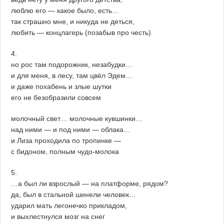
люблю его — какое было, есть…
так страшно мне, и никуда не деться,
любить — концлагерь (позабыв про честь)
4.
но рос там подорожник, незабудки…
и для меня, в лесу, там цвёл Эдем…
и даже похабень и злые шутки
его не безобразили совсем
молочный свет… молочные кувшинки…
над ними — и под ними — облака…
и Лиза проходила по тропинке —
с бидоном, полным чудо-молока
5.
…а был ли взрослый — на платформе, рядом?
да, был в стальной шинели человек…
ударил мать легонечко прикладом,
и выхлестнулся мозг на снег