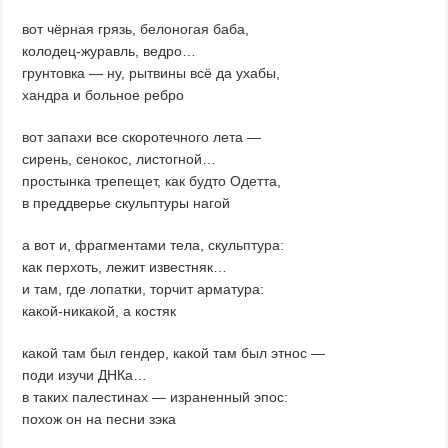
вот чёрная грязь, белоногая баба,
колодец-журавль, ведро…
грунтовка — ну, рытвины всё да ухабы,
хандра и больное ребро
вот запахи все скоротечного лета —
сирень, сенокос, листогной…
простынка трепещет, как будто Одетта,
в преддверье скульптуры нагой
а вот и, фрагментами тела, скульптура:
как перхоть, лежит известняк…
и там, где лопатки, торчит арматура:
какой-никакой, а костяк
какой там был гендер, какой там был этнос —
поди изучи ДНКа…
в таких палестинах — израненный эпос:
похож он на песни зэка