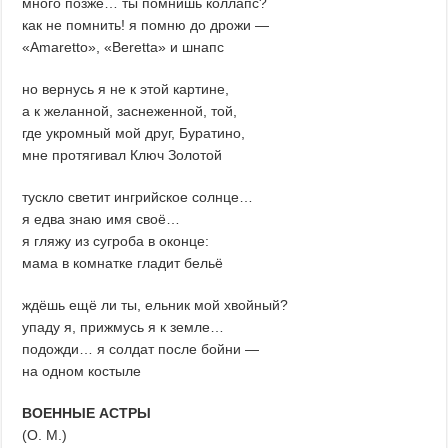
много позже… ты помнишь коллапс?
как не помнить! я помню до дрожи —
«Аmaretto», «Beretta» и шнапс
но вернусь я не к этой картине,
а к желанной, заснеженной, той,
где укромный мой друг, Буратино,
мне протягивал Ключ Золотой
тускло светит ингрийское солнце…
я едва знаю имя своё…
я гляжу из сугроба в оконце:
мама в комнатке гладит бельё
ждёшь ещё ли ты, ельник мой хвойный?
упаду я, прижмусь я к земле…
подожди… я солдат после бойни —
на одном костыле
ВОЕННЫЕ АСТРЫ
(О. М.)