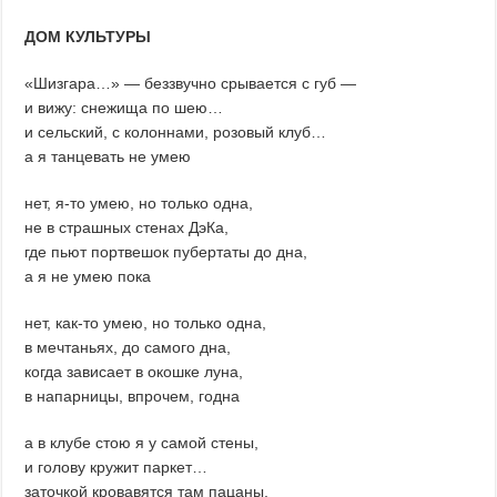
ДОМ КУЛЬТУРЫ
«Шизгара…» — беззвучно срывается с губ —
и вижу: снежища по шею…
и сельский, с колоннами, розовый клуб…
а я танцевать не умею
нет, я-то умею, но только одна,
не в страшных стенах ДэКа,
где пьют портвешок пубертаты до дна,
а я не умею пока
нет, как-то умею, но только одна,
в мечтаньях, до самого дна,
когда зависает в окошке луна,
в напарницы, впрочем, годна
а в клубе стою я у самой стены,
и голову кружит паркет…
заточкой кровавятся там пацаны,