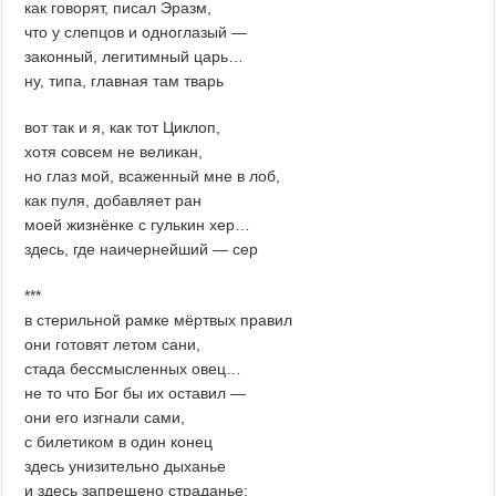
как говорят, писал Эразм,
что у слепцов и одноглазый —
законный, легитимный царь…
ну, типа, главная там тварь
вот так и я, как тот Циклоп,
хотя совсем не великан,
но глаз мой, всаженный мне в лоб,
как пуля, добавляет ран
моей жизнёнке с гулькин хер…
здесь, где наичернейший — сер
***
в стерильной рамке мёртвых правил
они готовят летом сани,
стада бессмысленных овец…
не то что Бог бы их оставил —
они его изгнали сами,
с билетиком в один конец
здесь унизительно дыханье
и здесь запрещено страданье: