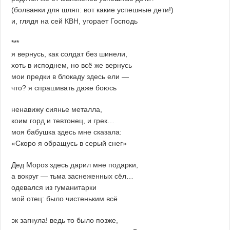
(болванки для шляп: вот какие успешные дети!)
и, глядя на сей КВН, угорает Господь
***
я вернусь, как солдат без шинели,
хоть в исподнем, но всё же вернусь
мои предки в блокаду здесь ели —
что? я спрашивать даже боюсь
ненавижу сиянье металла,
коим горд и тевтонец, и грек…
моя бабушка здесь мне сказала:
«Скоро я обращусь в серый снег»
Дед Мороз здесь дарил мне подарки,
а вокруг — тьма заснеженных сёл…
одевался из гуманитарки
мой отец: было чистеньким всё
эк загнула! ведь то было позже,