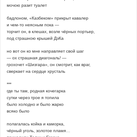
мочою разит туалет
бадлоном, «Казбеком» прикрыт кавалер
и чем-то неясным пока —
торчит он, в клешах, возле чёрных портьер,
под страшною крышей ДэКа
но вот он ко мне направляет свой шаг
— ох страшная диагональ! —
грохочет «Шизгара», он смотрит, как враг,
сверкает на сердце хрусталь
***
где ты там, родная кочегарка
сутки через трое я топила
было холодно и было жарко
всяко было
полагалась койка и каморка,
чёрный уголь, золотое пламя…