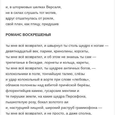
и, в штормовых шелках Версаля,
не в силах слушать тот мотив,
вдруг отшатнулась от рояля,
свой плач, как птицу, придушив
РОМАНС ВОСКРЕШЕНЬЯ
ты мне всё возвратил, и швырнул ты столь щедро к ногам —
девятнадцатый век, парики, кринолины, корсеты,
ты мне всё возвратил, и об этом не знаешь ты сам —
трепетанье в беседке, лорнеты и кольца, кареты,
ты мне всё возвратил, ты щедрее античных богов, —
колокольчики в поле, тончайшую талию, слёзы
и удар колокольный в аорте при слове «любовь»,
облаков полонезы над взбитой причёской берёзы,
флорентийцев камею, гусарские ментики и
те пирушки земли, на какие щедра Персефона,
пышнотелую розу, бокал золотого аи
и, настурцией хищной, широкий раструб граммофона —
ты мне всё возвратил, и не просто, а даже сполна,