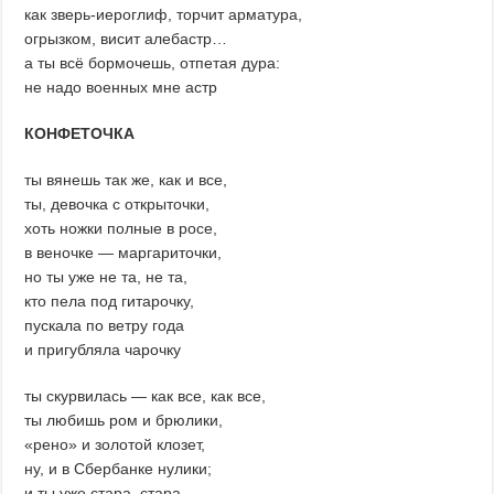
как зверь-иероглиф, торчит арматура,
огрызком, висит алебастр…
а ты всё бормочешь, отпетая дура:
не надо военных мне астр
КОНФЕТОЧКА
ты вянешь так же, как и все,
ты, девочка с открыточки,
хоть ножки полные в росе,
в веночке — маргариточки,
но ты уже не та, не та,
кто пела под гитарочку,
пускала по ветру года
и пригубляла чарочку
ты скурвилась — как все, как все,
ты любишь ром и брюлики,
«рено» и золотой клозет,
ну, и в Сбербанке нулики;
и ты уже стара, стара,