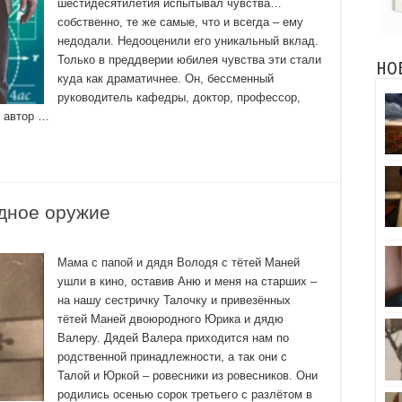
шестидесятилетия испытывал чувства…
собственно, те же самые, что и всегда – ему
недодали. Недооценили его уникальный вклад.
Только в преддверии юбилея чувства эти стали
НО
куда как драматичнее. Он, бессменный
руководитель кафедры, доктор, профессор,
 автор …
адное оружие
Мама с папой и дядя Володя с тётей Маней
ушли в кино, оставив Аню и меня на старших –
на нашу сестричку Талочку и привезённых
тётей Маней двоюродного Юрика и дядю
Валеру. Дядей Валера приходится нам по
родственной принадлежности, а так они с
Талой и Юркой – ровесники из ровесников. Они
родились осенью сорок третьего с разлётом в