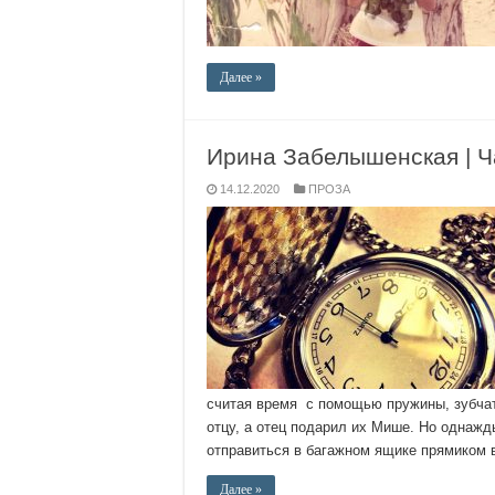
Далее »
Ирина Забелышенская | 
14.12.2020
ПРОЗА
считая время с помощью пружины, зубчат
отцу, а отец подарил их Мише. Но однажд
отправиться в багажном ящике прямиком
Далее »