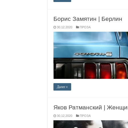
Борис Замятин | Берлин
30.12.2020
ПРОЗА
Далее »
Яков Ратманский | Женщи
30.12.2020
ПРОЗА