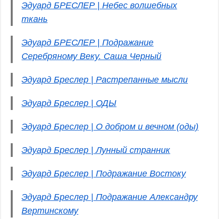
Эдуард БРЕСЛЕР | Небес волшебных
ткань
Эдуард БРЕСЛЕР | Подражание
Серебряному Веку. Саша Черный
Эдуард Бреслер | Растрепанные мысли
Эдуард Бреслер | ОДЫ
Эдуард Бреслер | О добром и вечном (оды)
Эдуард Бреслер | Лунный странник
Эдуард Бреслер | Подражание Востоку
Эдуард Бреслер | Подражание Александру
Вертинскому