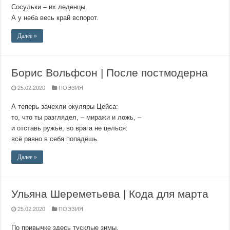
Сосульки – их леденцы.
А у неба весь край вспорот.
Далее »
Борис Вольфсон | После постмодерна
25.02.2020
ПОЭЗИЯ
А теперь зачехли окуляры Цейса:
то, что ты разглядел, – миражи и ложь, –
и отставь ружьё, во врага не целься:
всё равно в себя попадёшь.
Далее »
Ульяна Шереметьева | Кода для марта
25.02.2020
ПОЭЗИЯ
По привычке здесь тусклые зимы,