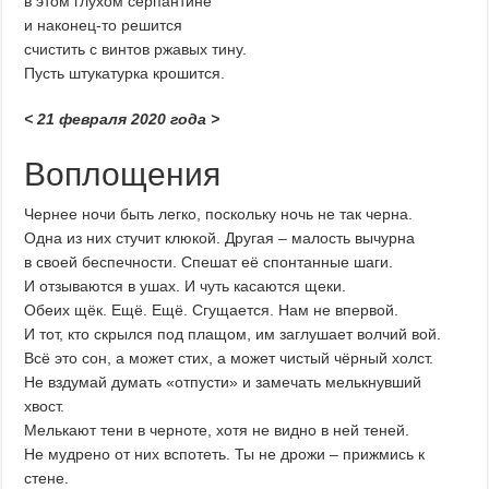
в этом глухом серпантине
и наконец-то решится
счистить с винтов ржавых тину.
Пусть штукатурка крошится.
< 21 февраля 2020 года >
Воплощения
Чернее ночи быть легко, поскольку ночь не так черна.
Одна из них стучит клюкой. Другая – малость вычурна
в своей беспечности. Спешат её спонтанные шаги.
И отзываются в ушах. И чуть касаются щеки.
Обеих щёк. Ещё. Ещё. Сгущается. Нам не впервой.
И тот, кто скрылся под плащом, им заглушает волчий вой.
Всё это сон, а может стих, а может чистый чёрный холст.
Не вздумай думать «отпусти» и замечать мелькнувший
хвост.
Мелькают тени в черноте, хотя не видно в ней теней.
Не мудрено от них вспотеть. Ты не дрожи – прижмись к
стене.