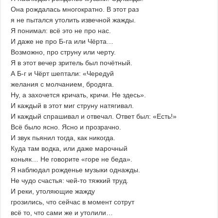
Она рождалась многократно. В этот раз
я не пытался утолить извечной жажды.
Я понимал: всё это не про нас.
И даже не про Б-га или Чёрта…
Возможно, про струну или черту.
Я в этот вечер зритель был почётный.
А Б-г и Чёрт шептали: «Чередуй
желания с молчанием, бродяга.
Ну, а захочется кричать, кричи. Не здесь».
И каждый в этот миг струну натягивал.
И каждый спрашивал и отвечал. Ответ был: «Есть!»
Всё было ясно. Ясно и прозрачно.
И звук пьянил тогда, как никогда.
Куда там водка, или даже марочный
коньяк… Не говорите «горе не беда».
Я наблюдал рожденье музыки однажды.
Не чудо счастья: чей-то тяжкий труд.
И реки, утоляющие жажду
грозились, что сейчас в момент сотрут
всё то, что сами же и утолили…