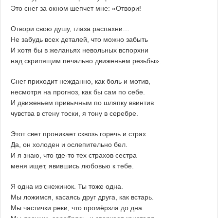
Это снег за окном шепчет мне: «Отвори!
Отвори свою душу, глаза распахни…
Не забудь всех деталей, что можно забыть
И хотя бы в желаньях невольных вспорхни
над скрипящим печально движеньем резьбы».
Снег приходит нежданно, как боль и мотив,
несмотря на прогноз, как бы сам по себе.
И движеньем привычным по шляпку ввинтив
чувства в стену тоски, я тону в серебре.
Этот свет проникает сквозь горечь и страх.
Да, он холоден и ослепительно бел.
И я знаю, что где-то тех страхов сестра
меня ищет, явившись любовью к тебе.
Я одна из снежинок. Ты тоже одна.
Мы ложимся, касаясь друг друга, как встарь.
Мы частички реки, что промёрзла до дна.