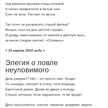
под взмахом крыльев птицы огневой.
А пепел превратится в белый снег.
Снег не зола. Растает по весне.
Так стоит ли раскрасить старый фильм?
Вопрос осел на дне шестой строфы…
И дождь, взметнувшись от камней в цветную высь,
за мною следом шепчет: «Отзовись».
< 10 марта 2020 года >
Элегия о ловле
неуловимого
День умирает? Нет – он просто тает. Уходит.
То «никуда» смотрит в спину, сопя впереди.
Карточный домик. Дрова во дворе у колоды.
Страхи, которые, если задуматься, то же кредит.
День просыпается: снегом, туманом, дождями, жарою.