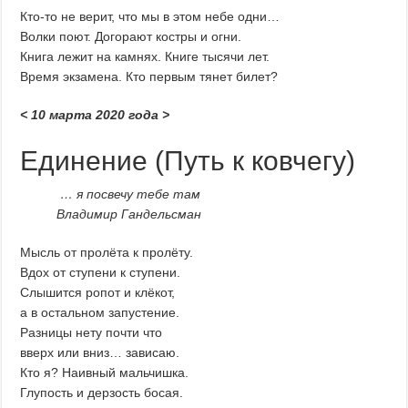
Кто-то не верит, что мы в этом небе одни…
Волки поют. Догорают костры и огни.
Книга лежит на камнях. Книге тысячи лет.
Время экзамена. Кто первым тянет билет?
< 10 марта 2020 года >
Единение (Путь к ковчегу)
… я посвечу тебе там
Владимир Гандельсман
Мысль от пролёта к пролёту.
Вдох от ступени к ступени.
Слышится ропот и клёкот,
а в остальном запустение.
Разницы нету почти что
вверх или вниз… зависаю.
Кто я? Наивный мальчишка.
Глупость и дерзость босая.