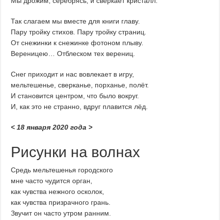
Мы дрожим, серебрясь, и сверкает кристалл.
Так слагаем мы вместе для книги главу.
Пару тройку стихов. Пару тройку страниц.
От снежинки к снежинке фотоном плыву.
Вереницею… Отблеском тех верениц.
Снег приходит и нас вовлекает в игру,
мельтешенье, сверканье, порханье, полёт.
И становится центром, что было вокруг.
И, как это не странно, вдруг плавится лёд.
< 18 января 2020 года >
Рисунки на волнах
Средь мельтешенья городского
мне часто чудится орган,
как чувства нежного осколок,
как чувства призрачного грань.
Звучит он часто утром ранним.