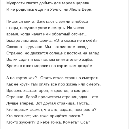
Мудрости хватит добыть для героев царевн.
И не родились ещё ни Уэллс, ни Жюль Верн.
Пишется книга. Взлетают с земли в небеса
птицы, несущие ужас и смерть. На часах
время, когда начат ими обратный отсчёт…
Быстро листаем, шепча: «Эта сказка не в счёт!»
Сказано – сделано. Мы – отлистаем назад.
Странно, но движется солнце с востока на запад.
Волки сидят и молчат, мы внимательно ждём.
Время в ответ моросит по картинкам дождём.
А на картинках?.. Опять стало страшно смотреть.
Как не крути там опять всё про жизнь или смерть.
Вдоволь хватает арен, и крестов, и костров.
Страшно. Давай пролистаем страниц эдак… сто.
Лучше вперёд. Вот другая страница. Пуста…
Кто первым скажет, что это, видать, неспроста?
Кто осознает, что тоже придётся писать?
Кто-то жужжит? В небе точка. Комета? Оса?