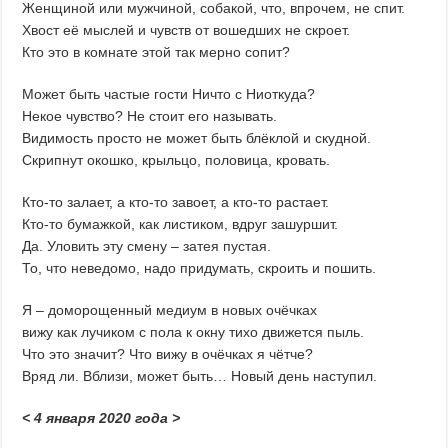
Женщиной или мужчиной, собакой, что, впрочем, не спит.
Хвост её мыслей и чувств от вошедших не скроет.
Кто это в комнате этой так мерно сопит?
Может быть частые гости Ничто с Ниоткуда?
Некое чувство? Не стоит его называть.
Видимость просто не может быть блёклой и скудной.
Скрипнут окошко, крыльцо, половица, кровать.
Кто-то залает, а кто-то завоет, а кто-то растает.
Кто-то бумажкой, как листиком, вдруг зашуршит.
Да. Уловить эту смену – затея пустая.
То, что неведомо, надо придумать, скроить и пошить.
Я – доморощенный медиум в новых очёчках
вижу как лучиком с пола к окну тихо движется пыль.
Что это значит? Что вижу в очёчках я чётче?
Вряд ли. Вблизи, может быть… Новый день наступил.
< 4 января 2020 года >