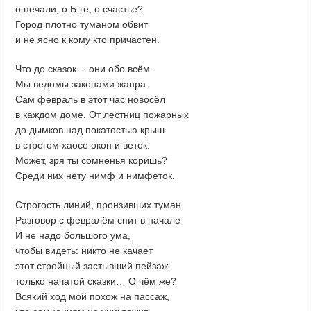
о печали, о Б-ге, о счастье?
Город плотно туманом обвит
и не ясно к кому кто причастен.
Что до сказок… они обо всём.
Мы ведомы законами жанра.
Сам февраль в этот час новосёл
в каждом доме. От лестниц пожарных
до дымков над покатостью крыш
в строгом хаосе окон и веток.
Может, зря ты сомненья коришь?
Среди них нету нимф и нимфеток.
Строгость линий, пронзивших туман.
Разговор с февралём спит в начале
И не надо большого ума,
чтобы видеть: никто не качает
этот стройный застывший пейзаж
только начатой сказки… О чём же?
Всякий ход мой похож на пассаж,