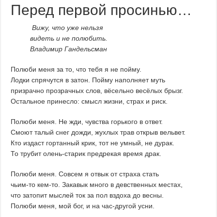
Перед первой просинью…
Вижу, что уже нельзя
видеть и не полюбить.
Владимир Гандельсман
Полюби меня за то, что тебя я не пойму.
Лодки спрячутся в затон. Пойму наполняет муть
призрачно прозрачных слов, вёсельно весёлых брызг.
Остальное принесло: смысл жизни, страх и риск.
Полюби меня. Не жди, чувства горького в ответ.
Смоют талый снег дожди, жухлых трав открыв вельвет.
Кто издаст гортанный крик, тот не умный, не дурак.
То трубит олень-старик предрекая время драк.
Полюби меня. Совсем я отвык от страха стать
чьим-то кем-то. Закавык много в девственных местах,
что затопит мыслей ток за пол вздоха до весны.
Полюби меня, мой бог, и на час-другой усни.