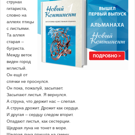
струнах
гитариста,
словно на
аллеях птицы
с листьями.
Та аллея
старая –
бугриста.
Между веток
виден город
мглистый.
Он ещё от
спячки не проснулся.
Он пока, пожалуй, засыпает.
Засыпают листья. Я вернулся.
А струна, что держит нас – слепая.
А струна дрожит. Дрожит как сердце.
И другая – сердцу следом вторит.
Опадают листья, как сестерции.
Щедрая луна не тонет в море.
Щедрая луна пришла на смену