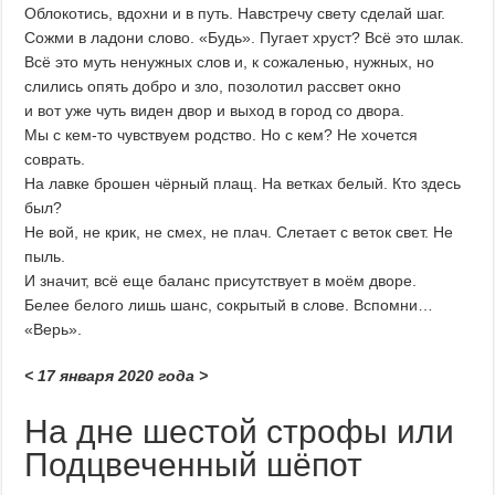
Облокотись, вдохни и в путь. Навстречу свету сделай шаг.
Сожми в ладони слово. «Будь». Пугает хруст? Всё это шлак.
Всё это муть ненужных слов и, к сожаленью, нужных, но
слились опять добро и зло, позолотил рассвет окно
и вот уже чуть виден двор и выход в город со двора.
Мы с кем-то чувствуем родство. Но с кем? Не хочется
соврать.
На лавке брошен чёрный плащ. На ветках белый. Кто здесь
был?
Не вой, не крик, не смех, не плач. Слетает с веток свет. Не
пыль.
И значит, всё еще баланс присутствует в моём дворе.
Белее белого лишь шанс, сокрытый в слове. Вспомни…
«Верь».
< 17 января 2020 года >
На дне шестой строфы или
Подцвеченный шёпот