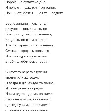
Порою – в суматохе дня.
И ночью… Кажется – он ранит.
Но — нет. Мечты… Вот те – саднят.
Воспоминания, как пена:
рисунок пьяный на волне.
Всё проступает постепенно,
и я доволен всем вполне.
Трещат, урчат, сопят поленья.
Смыкает прорезь полынья.
И не по щучьему веленью
в тебя влюбляюсь снова я.
С крутого берега ступени
уводят или же ведут.
И ветра в дюнах где-то пенье.
И сами дюны как редут.
И там вдали, где мы за ними
пусть не у моря, как сейчас,
одежды у камина снимем:
от ветра соснами качаясь.