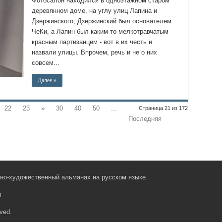
Фотосалон находился в одноэтажном старом
деревянном доме, на углу улиц Лапина и
Дзержинского; Дзержинский был основателем
ЧеКи, а Лапин был каким-то мелкотравчатым
красным партизанцем - вот в их честь и
назвали улицы. Впрочем, речь и не о них
совсем...
Далее »
22
23
»
30
40
50
...
Страница 21 из 172
Последняя
рно-художественный альманах на русском языке.
m
ved.