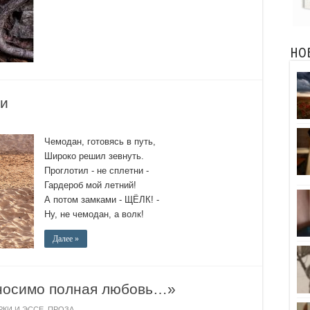
НО
ти
Чемодан, готовясь в путь,
Широко решил зевнуть.
Проглотил - не сплетни -
Гардероб мой летний!
А потом замками - ЩЁЛК! -
Ну, не чемодан, а волк!
Далее »
носимо полная любовь…»
РКИ И ЭССЕ
,
ПРОЗА