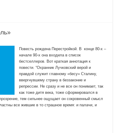
ель»
Повесть рождена Перестройкой. В конце 80-х –
начале 90-х она входила в список
бестселлеров. Вот краткая аннотация к
повести. “Охранник Лучковский верой и
правдой служит главному «бесу» Сталину,
ввергнувшему страну в беззаконие и
репрессии. Не сразу и не все он понимает, так
как тоже дитя века, тоже сформировался в
 прозрение, тем сильнее ощущает он сокровенный смысл
ластны все жившие в то страшное время: и палачи, и