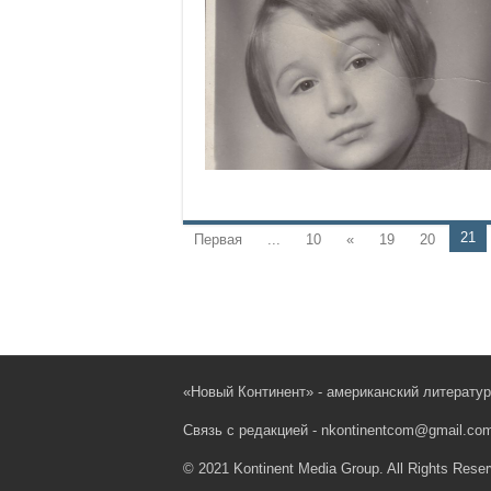
21
Первая
...
10
«
19
20
«Новый Континент» - американский литерату
Связь с редакцией - nkontinentcom@gmail.co
© 2021 Kontinent Media Group. All Rights Reser