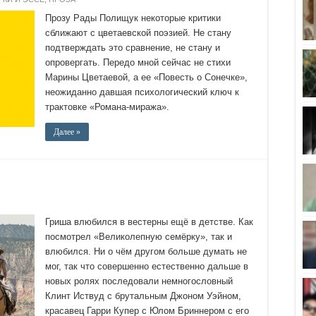
Прозу Рады Полищук некоторые критики
сближают с цветаевской поэзией. Не стану
подтверждать это сравнение, не стану и
опровергать. Передо мной сейчас не стихи
Марины Цветаевой, а ее «Повесть о Сонечке»,
неожиданно давшая психологический ключ к
трактовке «Романа-миража».
Далее »
Гриша влюбился в вестерны ещё в детстве. Как
посмотрел «Великолепную семёрку», так и
влюбился. Ни о чём другом больше думать не
мог, так что совершенно естественно дальше в
новых ролях последовали немногословный
Клинт Иствуд с брутальным Джоном Уэйном,
красавец Гарри Купер с Юлом Бриннером с его