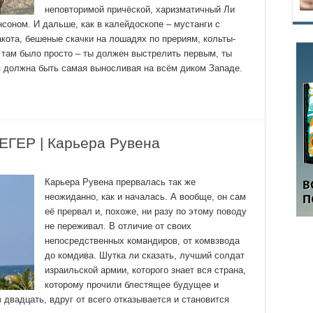
неповторимой причёской, харизматичный Ли
оном. И дальше, как в калейдоскопе – мустанги с
акота, бешеные скачки на лошадях по прериям, кольты-
 там было просто – ты должен выстрелить первым, ты
я должна быть самая выносливая на всём диком Западе.
ГЕР | Карьера Рувена
Карьера Рувена прервалась так же
неожиданно, как и началась. А вообще, он сам
её прервал и, похоже, ни разу по этому поводу
не переживал. В отличие от своих
непосредственных командиров, от комвзвода
до комдива. Шутка ли сказать, лучший солдат
израильской армии, которого знает вся страна,
которому прочили блестящее будущее и
 двадцать, вдруг от всего отказывается и становится