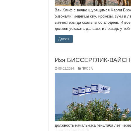
Ван Клиф с вечно щурящимся Чарли Бронс
бизонами, индейцы сиу, ирокезы, зуни и л
винчестеры да скальпы со злодеев. И всё
должен ускакать дальше, и лошадь у теб
Далее »
Изя БИССЕРГЛИК-ВАЙСНЕ
08.02.2024
ПРОЗА
должность начальника генштаба лет через