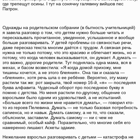
где трепещут осины. І тут на сонячну галявину вийшов пес
Патрон.
Однажды на родительском собрании (в бытность учительницей)
я завела разговор о том, что детям нужно больше читать и
пересказывать прочитанное, увиденное, услышанное и вообще
больше разговаривать. У детей проблемы со связностью речи,
даже пересказ текста многим даётся с трудом. А связная речь
нужна не только потому, что это красиво и облегчает жизнь, но и
потому, что когда человек высказывается, он думает. А думать —
это важно, дорогие родители. Тут поднялась одна мама, вся в
мехах, и басом возвестила: «Я когда домой прихожу, мне
тишины хочется, а не этого блеяния». Она так и сказала —
«блеяния», хотя речь шла о ее ребёнке. Вероятно, эту маму
растили так же: рот закрыла, твой номер 16-й, «я» — последняя
буква алфавита. Чудесный оборот про последнюю букву я
помню с детства. Но меня растили по-другому, общение со
взрослыми было одним из удовольствий, а не испытаний.
«Больше всего по жизни мне нравится думать», — говорил кто-
то из героев Пелевина. Думать — не только базовая потребность
сапиенса, но и навык. Думать самому, а не то, что сказали,
объяснили, заставили. Думать самому — ни с чем не
сравнимый, особый кайф. Поразительно, что многие себя его
намеренно лишают. Аскеты эдакие.
Нежелание взрослых разговаривать с детьми — катастрофа не