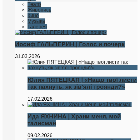
Театр
Живопись
Кино
Музыка
Галерея
Иосиф ГАЛЬПЕРИН | Голос и почерк
31.03.2026
Юлия ПЯТЕЦКАЯ | «Нащо твої листи
так пахнуть, як зівʼялі троянди?»
17.02.2026
Ида ЯХНИНА | Храни меня, мой
талисман
09.02.2026