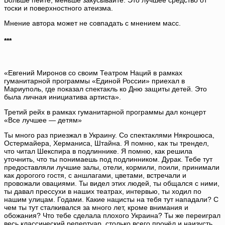
тоски и поверхностного атеизма.
Мнение автора может не совпадать с мнением масс.
***
«Евгений Миронов со своим Театром Наций в рамках
гуманитарной программы «Единой России» приехал в
Мариуполь, где показал спектакль ко Дню защиты детей. Это
была личная инициатива артиста».
Третий рейх в рамках гуманитарной программы дал концерт
«Все лучшее — детям»
Ты много раз приезжал в Украину. Со спектаклями Някрошюса,
Остермайера, Херманиса, Штайна. Я помню, как ты трендел,
что читал Шекспира в подлиннике. Я помню, как решила
уточнить, что ты понимаешь под подлинником. Дурак. Тебе тут
предоставляли лучшие залы, отели, кормили, поили, принимали
как дорогого гостя, с аншлагами, цветами, встречали и
провожали овациями. Ты видел этих людей, ты общался с ними,
ты давал прессухи в наших театрах, интервью, ты ходил по
нашим улицам. Годами. Какие нацисты на тебя тут нападали? С
чем ты тут сталкивался за много лет, кроме внимания и
обожания? Что тебе сделала плохого Украина? Ты же переиграл
весь классический репертуар, столько всего прочёл и наизусть