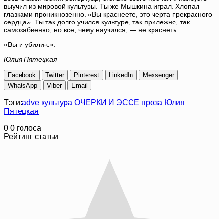
выучил из мировой культуры. Ты же Мышкина играл. Хлопал
глазками проникновенно. «Вы краснеете, это черта прекрасного
сердца». Ты так долго учился культуре, так прилежно, так
самозабвенно, но все, чему научился, — не краснеть.
«Вы и убили-с».
Юлия Пятецкая
Facebook
Twitter
Pinterest
LinkedIn
Messenger
WhatsApp
Viber
Email
Тэги:
adve
культура
ОЧЕРКИ И ЭССЕ
проза
Юлия
Пятецкая
0
0
голоса
Рейтинг статьи