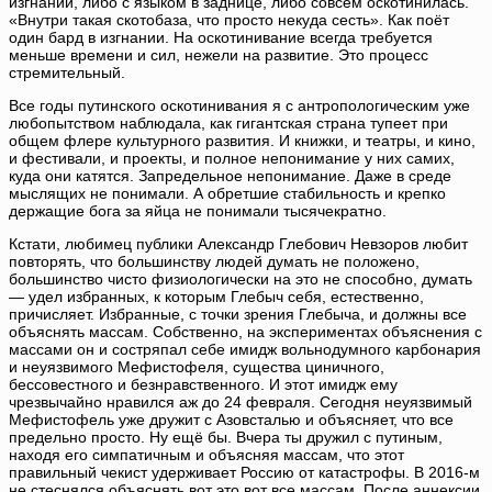
изгнании, либо с языком в заднице, либо совсем оскотинилась.
«Внутри такая скотобаза, что просто некуда сесть». Как поёт
один бард в изгнании. На оскотинивание всегда требуется
меньше времени и сил, нежели на развитие. Это процесс
стремительный.
Все годы путинского оскотинивания я с антропологическим уже
любопытством наблюдала, как гигантская страна тупеет при
общем флере культурного развития. И книжки, и театры, и кино,
и фестивали, и проекты, и полное непонимание у них самих,
куда они катятся. Запредельное непонимание. Даже в среде
мыслящих не понимали. А обретшие стабильность и крепко
держащие бога за яйца не понимали тысячекратно.
Кстати, любимец публики Александр Глебович Невзоров любит
повторять, что большинству людей думать не положено,
большинство чисто физиологически на это не способно, думать
— удел избранных, к которым Глебыч себя, естественно,
причисляет. Избранные, с точки зрения Глебыча, и должны все
объяснять массам. Собственно, на экспериментах объяснения с
массами он и состряпал себе имидж вольнодумного карбонария
и неуязвимого Мефистофеля, существа циничного,
бессовестного и безнравственного. И этот имидж ему
чрезвычайно нравился аж до 24 февраля. Сегодня неуязвимый
Мефистофель уже дружит с Азовсталью и объясняет, что все
предельно просто. Ну ещё бы. Вчера ты дружил с путиным,
находя его симпатичным и объясняя массам, что этот
правильный чекист удерживает Россию от катастрофы. В 2016-м
не стеснялся объяснять вот это вот все массам. После аннексии