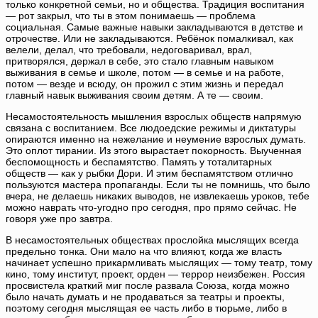
только конкретной семьи, но и общества. Традиция воспитания
— рот закрыл, что ты в этом понимаешь — проблема
социальная. Самые важные навыки закладываются в детстве и
отрочестве. Или не закладываются. Ребёнок помалкивал, как
велели, делал, что требовали, недоговаривал, врал,
притворялся, держал в себе, это стало главным навыком
выживания в семье и школе, потом — в семье и на работе,
потом — везде и всюду, он прожил с этим жизнь и передал
главный навык выживания своим детям. А те — своим.
Несамостоятельность мышления взрослых обществ напрямую
связана с воспитанием. Все людоедские режимы и диктатуры
опираются именно на нежелание и неумение взрослых думать.
Это оплот тирании. Из этого вырастает покорность. Выученная
беспомощность и беспамятство. Память у тоталитарных
обществ — как у рыбки Дори. И этим беспамятством отлично
пользуются мастера пропаганды. Если ты не помнишь, что было
вчера, не делаешь никаких выводов, не извлекаешь уроков, тебе
можно наврать что-угодно про сегодня, про прямо сейчас. Не
говоря уже про завтра.
В несамостоятельных обществах прослойка мыслящих всегда
предельно тонка. Они мало на что влияют, когда же власть
начинает успешно прикармливать мыслящих — тому театр, тому
кино, тому институт, проект, орден — террор неизбежен. Россия
просвистела краткий миг после развала Союза, когда можно
было начать думать и не продаваться за театры и проекты,
поэтому сегодня мыслящая ее часть либо в тюрьме, либо в