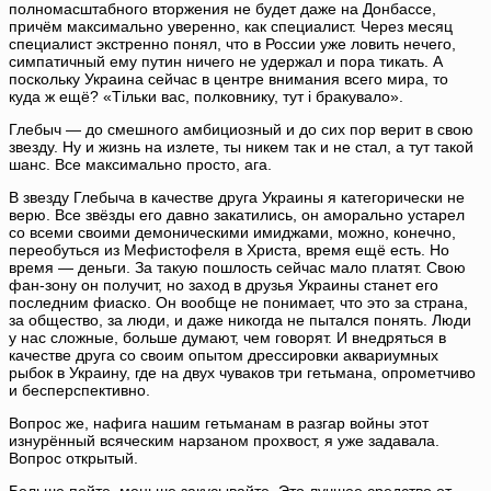
полномасштабного вторжения не будет даже на Донбассе,
причём максимально уверенно, как специалист. Через месяц
специалист экстренно понял, что в России уже ловить нечего,
симпатичный ему путин ничего не удержал и пора тикать. А
поскольку Украина сейчас в центре внимания всего мира, то
куда ж ещё? «Тільки вас, полковнику, тут і бракувало».
Глебыч — до смешного амбициозный и до сих пор верит в свою
звезду. Ну и жизнь на излете, ты никем так и не стал, а тут такой
шанс. Все максимально просто, ага.
В звезду Глебыча в качестве друга Украины я категорически не
верю. Все звёзды его давно закатились, он аморально устарел
со всеми своими демоническими имиджами, можно, конечно,
переобуться из Мефистофеля в Христа, время ещё есть. Но
время — деньги. За такую пошлость сейчас мало платят. Свою
фан-зону он получит, но заход в друзья Украины станет его
последним фиаско. Он вообще не понимает, что это за страна,
за общество, за люди, и даже никогда не пытался понять. Люди
у нас сложные, больше думают, чем говорят. И внедряться в
качестве друга со своим опытом дрессировки аквариумных
рыбок в Украину, где на двух чуваков три гетьмана, опрометчиво
и бесперспективно.
Вопрос же, нафига нашим гетьманам в разгар войны этот
изнурённый всяческим нарзаном прохвост, я уже задавала.
Вопрос открытый.
Больше пейте, меньше закусывайте. Это лучшее средство от