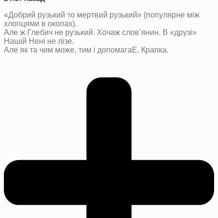
«Добрий рузький то мертвий рузький» (популярне мiж
хлопцями в окопах).
Але ж Глебич не рузький. Хочаж слов’янин. В «друзi»
Нашiй Ненi не лiзе.
Але як та чим може, тим i допомагаЕ. Крапка.