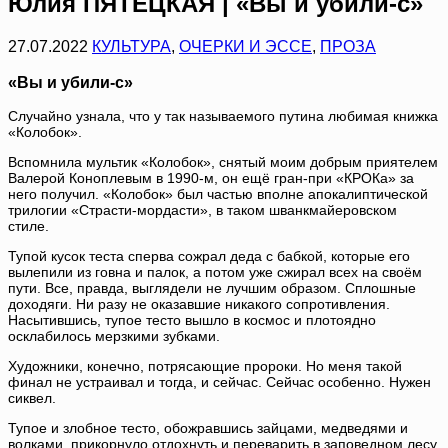
Юлия ПЯТЕЦКАЯ | «Вы и убили-с»
27.07.2022
КУЛЬТУРА
,
ОЧЕРКИ И ЭССЕ
,
ПРОЗА
«Вы и убили-с»
Случайно узнала, что у так называемого путина любимая книжка
«Колобок».
Вспомнила мультик «Колобок», снятый моим добрым приятелем
Валерой Коноплевым в 1990-м, он ещё гран-при «КРОКа» за
него получил. «Колобок» был частью вполне апокалиптической
трилогии «Страсти-мордасти», в таком шванкмайеровском
стиле.
Тупой кусок теста сперва сожрал деда с бабкой, которые его
вылепили из говна и палок, а потом уже сжирал всех на своём
пути. Все, правда, выглядели не лучшим образом. Сплошные
доходяги. Ни разу не оказавшие никакого сопротивления.
Насытившись, тупое тесто вышло в космос и плотоядно
осклабилось мерзкими зубками.
Художники, конечно, потрясающие пророки. Но меня такой
финал не устраивал и тогда, и сейчас. Сейчас особенно. Нужен
сиквел.
Тупое и злобное тесто, обожравшись зайцами, медведями и
волками, прикорнуло отдохнуть и переварить в заповедном лесу,