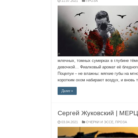
11.07.2021
ПРОЗА
млечных, томных сумерках в глубине тёмн
девочкой… Фиалковый аромат её бледног
Поцелуи – не влажны: мягкие губы на мгн
коротким охом набирают воздух, и вновь т
Далее »
Сергей Жуковский | МЕ
03.04.2021
ОЧЕРКИ И ЭССЕ
,
ПРОЗА