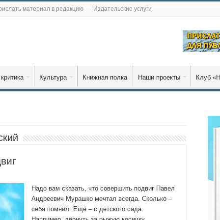
рислать материал в редакцию
Издательские услуги
 критика
Культура
Книжная полка
Наши проекты
Клуб «Н
ский
виг
Надо вам сказать, что совершить подвиг Павел
Андреевич Мурашко мечтал всегда. Сколько –
себя помнил. Ещё – с детского сада.
Например, дёрнуть за рыжую косичку