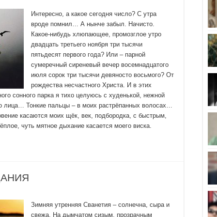
Интересно, а какое сегодня число? С утра
вроде помнил… А нынче забыл. Начисто.
Какое-нибудь хлюпающее, промозглое утро
двадцать третьего ноября три тысячи
пятьдесят первого года? Или – парной
сумеречный сиреневый вечер восемнадцатого
июля сорок три тысячи девяносто восьмого? От
рождества несчастного Христа. И в этих
ого сонного парка я тихо целуюсь с худенькой, нежной
о лица… Тонкие пальцы – в моих растрёпанных волосах…
овение касаются моих щёк, век, подбородка, с быстрым,
ёплое, чуть мятное дыхание касается моего виска.
РЦАНИЯ
Зимняя утренняя Сванетия – солнечна, сыра и
свежа. На дымчатом сизым, прозрачным