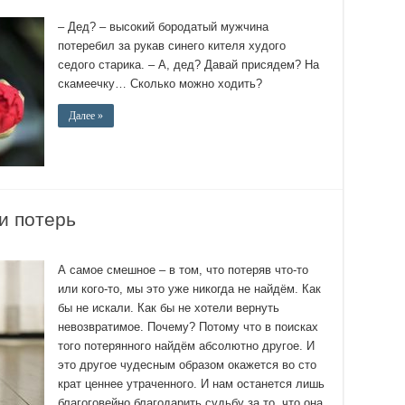
– Дед? – высокий бородатый мужчина
потеребил за рукав синего кителя худого
седого старика. – А, дед? Давай присядем? На
скамеечку… Сколько можно ходить?
Далее »
и потерь
А самое смешное – в том, что потеряв что-то
или кого-то, мы это уже никогда не найдём. Как
бы не искали. Как бы не хотели вернуть
невозвратимое. Почему? Потому что в поисках
того потерянного найдём абсолютно другое. И
это другое чудесным образом окажется во сто
крат ценнее утраченного. И нам останется лишь
благоговейно благодарить судьбу за то, что она