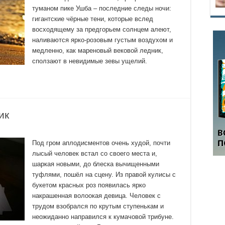
туманом пике Ушба – последние следы ночи:
гигантские чёрные тени, которые вслед
восходящему за предгорьем солнцем алеют,
наливаются ярко-розовым густым воздухом и
медленно, как мареновый вековой ледник,
сползают в невидимые зевы ущелий.
ик
Под гром аплодисментов очень худой, почти
лысый человек встал со своего места и,
шаркая новыми, до блеска вычищенными
туфлями, пошёл на сцену. Из правой кулисы с
букетом красных роз появилась ярко
накрашенная волоокая девица. Человек с
трудом взобрался по крутым ступенькам и
неожиданно направился к кумачовой трибуне.