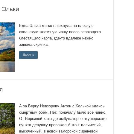
 Эльки
Едва Элька мягко плюхнула на плоскую
скользкую жестяную чашу весов зевающего
блестящего карпа, где-то вдалеке нежно
завыла скрипка.
Далее »
я
А за Верку Невзорову Антон с Колькой бились
смертным боем. Нет, поначалу было всё чинно.
От Веркиной хаты до амбулаторно-акушерского
пункта девушку провожал Антон: плечистый,
высоченный, в новой заморской сиреневой