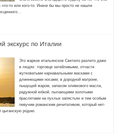
 что-то или кого-то. Иначе бы мы просто не нашли
бесценного…
ий экскурс по Италии
Это жаркое итальянское Светило разлито даже
в людях: торговце затейливыми, отчасти
жутковатыми карнавальными масками с
длиннющими носами; в дородной матроне,
пышущей жаром, запахом оливкового масла,
радужной юбкой, пылающими золотыми
браслетами на пухлых запястьях и тем особым
певучим романским речитативом, который нет-
ё цыганскую родню.