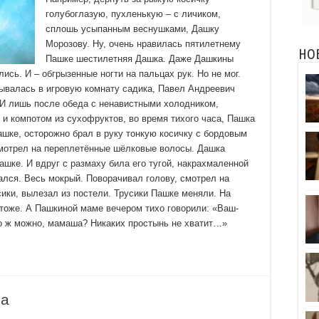
голубоглазую, пухленькую – с личиком,
сплошь усыпанным веснушками, Дашку
Морозову. Ну, очень нравилась пятилетнему
НО
Пашке шестилетняя Дашка. Даже Дашкины
сь. И – обгрызенные ногти на пальцах рук. Но не мог.
ывалась в игровую комнату садика, Павел Андреевич
 И лишь после обеда с ненавистными холодником,
и компотом из сухофруктов, во время тихого часа, Пашка
ашке, осторожно брал в руку тонкую косичку с бордовым
смотрел на переплетённые шёлковые волосы. Дашка
шке. И вдруг с размаху била его тугой, накрахмаленной
ался. Весь мокрый. Поворачивал голову, смотрел на
ики, вылезал из постели. Трусики Пашке меняли. На
 тоже. А Пашкиной маме вечером тихо говорили: «Ваш-
о ж можно, мамаша? Никаких простынь не хватит…»
ра