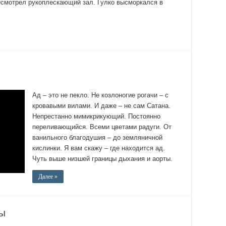
Осмотрел рукоплескающий зал. Гулко высморкался в
Ад – это не пекло. Не козлоногие рогачи – с
кровавыми вилами. И даже – не сам Сатана.
Непрестанно мимикрикующий. Постоянно
переливающийся. Всеми цветами радуги. От
ванильного благодушия – до земляничной
кислинки. Я вам скажу – где находится ад.
Чуть выше низшей границы дыхания и аорты.
Далее »
лы