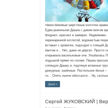
тёмно-бежевые шерстяные колготки нравили
Едва рыженькая Дашка с диким визгом вр
бледнел, краснел и замирал. Недвижимо.
пережаренной котлетой, водянистым пюре 
вставал с кроватки, подходил к спящей Д
бантом и… Нет, даже не дёргал. Просто 
открывала васильковые очи. Улыбалась Па
подушкой прямо по голове. Пашка просып
сопящую Дашку и, подтянув влажные трус
дежурные, казённые. Постельное бельё –
то… Опять нынче обоссался… Ну, скольк
Далее »
Сергей ЖУКОВСКИЙ | Ве