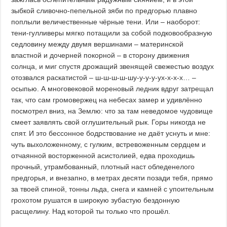
зыбкой сливочно-пепельной зяби по предгорью плавно
поплыли величественные чёрные тени. Или – наоборот:
тени-гулливеры мягко потащили за собой подковообразную
седловину между двумя вершинами – материнской
властной и дочерней покорной – в сторону движения
солнца, и миг спустя дрожащий звенящей свежестью воздух
отозвался раскатистой – ш-ш-ш-ш-шу-у-у-у-ух-х-х-х… –
осыпью. А многовековой мореновый ледник вдруг затрещал
так, что сам громовержец на небесах замер и удивлённо
посмотрел вниз, на Землю: что за там неведомое чудовище
смеет заявлять свой оглушительный рык. Горы никогда не
спят. И это бессонное бодрствование не даёт уснуть и мне:
чуть выхоложенному, с гулким, встревоженным сердцем и
отчаянной восторженной асистолией, едва проходишь
прочный, утрамбованный, плотный наст обледенелого
предгорья, и внезапно, в метрах десяти позади тебя, прямо
за твоей спиной, тонны льда, снега и камней с упоительным
грохотом рушатся в широкую зубастую бездонную
расщелину. Над которой ты только что прошёл.