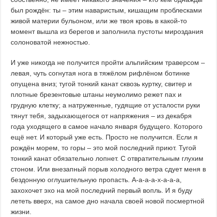
был рождён: ты – этим наваристым, кишащим проблесками
живой материи бульоном, или же твоя кровь в какой-то
момент вышла из берегов и заполнила пустоты мироздания
солоноватой нежностью.
И уже никогда не получится пройти альпийским траверсом –
левая, чуть согнутая нога в тяжёлом рифлёном ботинке
опущена вниз; тугой тонкий канат сквозь куртку, свитер и
плотные брезентовые штаны неумолимо режет пах и
грудную клетку; а натруженные, гудящие от усталости руки
тянут тебя, задыхающегося от напряжения – из декабря
года уходящего в самое начало января будущего. Которого
ещё нет. И который уже есть. Просто не получится. Если я
рождён морем, то горы – это мой последний приют. Тугой
тонкий канат обязательно лопнет. С отвратительным глухим
стоном. Или внезапный порыв холодного ветра сдует меня в
бездонную оглушительную пропасть. А-а-а-а-х-а-а-а,
захохочет эхо на мой последний первый вопль. И я буду
лететь вверх, на самое дно начала своей новой посмертной
жизни.