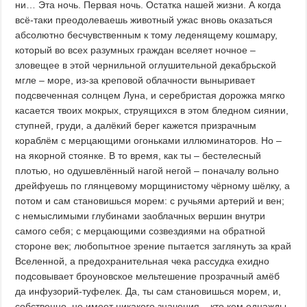
ни… Эта ночь. Первая ночь. Остатка нашей жизни. А когда
всё-таки преодолеваешь животный ужас вновь оказаться
абсолютно бесчувственным к тому леденящему кошмару,
который во всех разумных граждан вселяет ночное –
зловещее в этой чернильной оглушительной декабрьской
мгле – море, из-за креповой облачности выныривает
подсвеченная солнцем Луна, и серебристая дорожка мягко
касается твоих мокрых, струящихся в этом бледном сиянии,
ступней, груди, а далёкий берег кажется призрачным
кораблём с мерцающими огоньками иллюминаторов. Но –
на якорной стоянке. В то время, как ты – бестелесный
плотью, но одушевлённый нагой негой – поначалу вольно
дрейфуешь по глянцевому морщинистому чёрному шёлку, а
потом и сам становишься морем: с ручьями артерий и вен;
с немыслимыми глубинами заоблачных вершин внутри
самого себя; с мерцающими созвездиями на обратной
стороне век; любопытное зрение пытается заглянуть за край
Вселенной, а предохранительная чека рассудка ехидно
подсовывает броуновское мельтешение прозрачный амёб
да инфузорий-туфелек. Да, ты сам становишься морем, и,
собственно, не имеет никакого значения – кто кем однажды