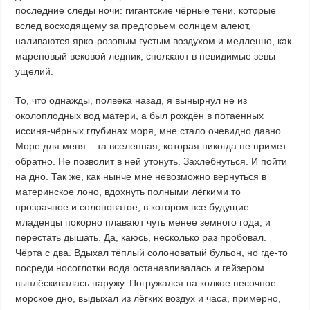
последние следы ночи: гигантские чёрные тени, которые
вслед восходящему за предгорьем солнцем алеют,
наливаются ярко-розовым густым воздухом и медленно, как
мареновый вековой ледник, сползают в невидимые зевы
ущелий.
То, что однажды, полвека назад, я вынырнул не из
околоплодных вод матери, а был рождён в потаённых
иссиня-чёрных глубинах моря, мне стало очевидно давно.
Море для меня – та вселенная, которая никогда не примет
обратно. Не позволит в ней утонуть. Захлебнуться. И пойти
на дно. Так же, как нынче мне невозможно вернуться в
материнское лоно, вдохнуть полными лёгкими то
прозрачное и солоноватое, в котором все будущие
младенцы покорно плавают чуть менее земного года, и
перестать дышать. Да, каюсь, несколько раз пробовал.
Чёрта с два. Вдыхал тёплый солоноватый бульон, но где-то
посреди носоглотки вода останавливалась и гейзером
выплёскивалась наружу. Погружался на колкое песочное
морское дно, выдыхал из лёгких воздух и часа, примерно,