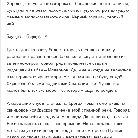
Хорошо, что успел позавтракать. Лаваш был почти горячим,
сулугуни я не резал ножом, а ломал тугую, остро пахнущую
овечьим молоком мякоть сыра. Чёрный горячий, терпкий
чай.
წავიდა… წავიდა…*
Где-то далеко внизу белеет отара, утреннюю тишину
растворяет разноголосое блеянье, и, спустя мгновение из-
за тёмно-серой горной гряды появляется старый
худощавый чабан – Илларион. Да, мне никогда не вернуться
в материнское чрево моря. Нет, я никогда не буду рождён
бирюзово-белыми ледниками Сванетии. Но. Лучше гор
может быть только море. То, которым ещё не рождён.
А мерцание спустя стоишь на брегах Невы и смотришь на
свинцовое ноябрьское течение этой странной реки. Говорят,
что нельзя войти в одну и ту же воду. Да, наверно, – нельзя.
Если только эта вода – вне времени. Нева осталась такая
же. С тех утр или вечеров, когда в неё смотрелся Пушкин –
рядом со своим циничным и несчастным Онегиным.