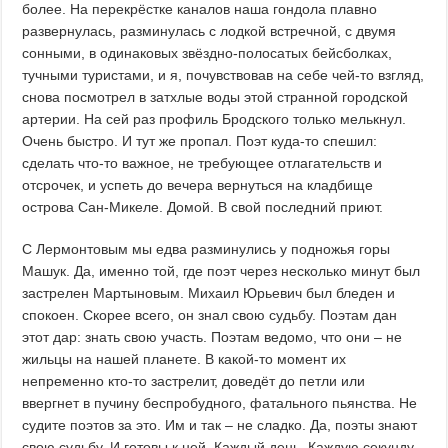
более. На перекрёстке каналов наша гондола плавно
развернулась, разминулась с лодкой встречной, с двумя
сонными, в одинаковых звёздно-полосатых бейсболках,
тучными туристами, и я, почувствовав на себе чей-то взгляд,
снова посмотрел в затхлые воды этой странной городской
артерии. На сей раз профиль Бродского только мелькнул.
Очень быстро. И тут же пропал. Поэт куда-то спешил:
сделать что-то важное, не требующее отлагательств и
отсрочек, и успеть до вечера вернуться на кладбище
острова Сан-Микеле. Домой. В свой последний приют.
С Лермонтовым мы едва разминулись у подножья горы
Машук. Да, именно той, где поэт через несколько минут был
застрелен Мартыновым. Михаил Юрьевич был бледен и
спокоен. Скорее всего, он знал свою судьбу. Поэтам дан
этот дар: знать свою участь. Поэтам ведомо, что они – не
жильцы на нашей планете. В какой-то момент их
непременно кто-то застрелит, доведёт до петли или
ввергнет в пучину беспробудного, фатального пьянства. Не
судите поэтов за это. Им и так – не сладко. Да, поэты знают
свою судьбу. И готовы к ней. Каждый день. Каждую секунду.