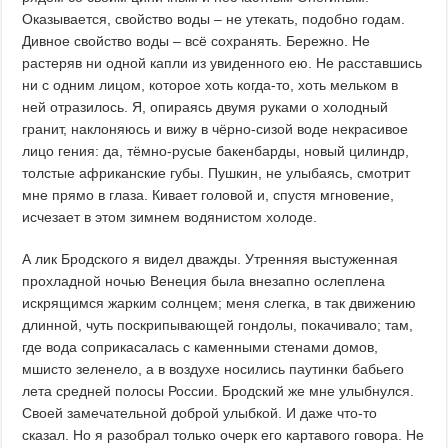
Оказывается, свойство воды – не утекать, подобно годам.
Дивное свойство воды – всё сохранять. Бережно. Не
растеряв ни одной капли из увиденного ею. Не расставшись
ни с одним лицом, которое хоть когда-то, хоть мельком в
ней отразилось. Я, опираясь двумя руками о холодный
гранит, наклоняюсь и вижу в чёрно-сизой воде некрасивое
лицо гения: да, тёмно-русые бакенбарды, новый цилиндр,
толстые африканские губы. Пушкин, не улыбаясь, смотрит
мне прямо в глаза. Кивает головой и, спустя мгновение,
исчезает в этом зимнем водянистом холоде.
А лик Бродского я видел дважды. Утренняя выстуженная
прохладной ночью Венеция была внезапно ослеплена
искрящимся жарким солнцем; меня слегка, в так движению
длинной, чуть поскрипывающей гондолы, покачивало; там,
где вода соприкасалась с каменными стенами домов,
мшисто зеленело, а в воздухе носились паутинки бабьего
лета средней полосы России. Бродский же мне улыбнулся.
Своей замечательной доброй улыбкой. И даже что-то
сказал. Но я разобрал только очерк его картавого говора. Не