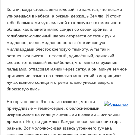
Кстати, когда стоишь вниз головой, то кажется, что ногами
упираешься в небеса, а руками держишь Землю. И стоит
тебе башмаками чуть сильней оттолкнуться от молочного
облака, как планета мягко сойдёт со своей орбиты, и
голубовато-сливочный шарик оторвётся от твоих рук и
медленно, очень медленно поплывёт в зияющую
миллиардами блёсток креповую темноту. А ты так и
останешься висеть – нелепый, удивлённый, одинокий –
словно тот пляжный волейболист, что, мягко спружинив
пальцами, отпасовал мячик через сетку, а он, минуя земное
притяжение, замер на несколько мгновений в искрящихся
лучах южного солнца и стремительно унёсся вверх, в
бирюзовую высь.
Но горы не спят. Это только кажется, что эти
причудливые – тёмно-серые, с белоснежными
искрящимися на солнце снежными шапками – исполины
дремлют. Нет, не дремлют. Каждое новое мгновение горы
разные. Вот молочно-сизая взвесь утреннего тумана
зажглась ослепительным радужным сиянием, и в этой