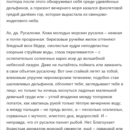
полтора после этого обнаруживал себя среди удивлённых
дельфинов, а горизонт вечернего моря казался фиолетовой
грядой далёких гор, которая вырастала из свинцово-
индигового неба.
Ах, да. Русалочки. Кожа молодых морских русалок – нежная
и почти прозрачная: бирюзовые ручейки жилок оттеняют
бледный воск бёдер, смолистые кудри неподвластны
озорным струйкам воды, глаза переливаются – с
ослепительно солнечных карих искр до волшебной
небесной лазури. Даже не пытайтесь поймать или заманить
в свои объятия русалочку. Вот они стайкой летят за тобой,
влекомым упругим черноморским течением; подобно стае
шаловливых дельфинов, обгоняют тебя; заглядывают тебе в
лицо; но только ты хочешь коснуться ладонью маленькой
девичьей груди или – утлой впадинки между топориков
лопаток, как хватаешь рукой только тёплую вечернюю воду;
а между пальцев – не прядь волос, а – несколько осклизлых,
сорванных с мутного, илистого дна, водорослей. И –
неправда, что от русалок пахнет рыбой. Нет. Благоухает
йодистым ароматом морской свежести, ещё – лавандой или