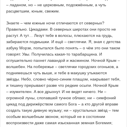
– ладаном, но – не церковным, подожжённым, а чуть
расцветшим, юным, свежим.
Знаете – чем южные ночи отличаются от северных?
Правильно. Цикадами. В северных широтах они просто не
растут. А тут… Лезут тебе в волосы, плюхаются на грудь,
забираются подмышки. И ещё – светлячки. Я, зная с детства
азбуку Морзе, попытался было понять – о чём это они таком
говорят. Увы. Получилась какая-то тарабарщина. И
оглушительно пахнет лавандой и жасмином. Ночной Крым –
волшебен. На побережье – светлячки городских огоньков, а
поднимешься чуть выше, и тебе в макушку утыкаются
звёзды. Небо, словно чёрно-синим плащом, накрывает тебя,
и тишину прерывают разве что редкие осыпи. Ночной Крым
– изумителен. А все дрыхнут. И не видят ничего. Ни –
огромной луны, слопавшей тучное облако; ни – симфоний
цикад под дирижёрством самого Бога – а кто другой вправе
создать такую дивную музыку; ни – хрустальных звёзд – тем
особым волшебным звоном, который не в состоянии
воспроизвести даже самая изысканная земная Богемия;