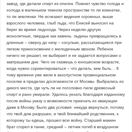
завод, где делали спирт из опилок. Помнит чувство голода и
холода в маленьком темном пространстве то ли комнатки,
то ли землянки. Не исчезают видения огромных, выше
взрослого человека, глыб льда, что Енисей выносил на
берег во время ледохода. Через неделю-другую
монолитные, твердые как камень льдины превращались в
длинные – сверху до низу – сосульки, рассыпающиеся при
легком прикосновении с мелодичным звоном. Ребенок
ничего не решает, не выбирает и не задается вопросами о
завтрашнем дне. Чего не скажешь о юношеском возрасте,
когда нужно сориентироваться – что делать, кем быть… К
тому времени уже жили в захолустном провинциальном
поселке в пределах досягаемости от Москвы. Выбрались из
дикого места, где чуть ли не поголовно пили древесный
спирт и рано умирали. Удалось уехать благодаря изданному
после войны указу о возможности приехать из эвакуации
даже в Москву. Было два условия: некуда вернуться, потому
что твой дом разрушен, и твой ближайший родственник, к
которому ты едешь, прошел всю войну. Старший мамин
брат сгорел в танке, средний – летчик погиб в воздушном