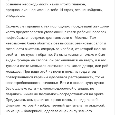
сознание необходимости найти что-то главное,
предназначенное именно тебе. И страх, что не найдешь,
опоздаешь.
Сколько лет прошло с тех пор, однако поседевшей женщине
часто представляется утопающий в грязи рабочий поселок
нефтебазы в пределах досягаемости от Москвы. Там
невозможно было обойтись без высоких резиновых сапог и
готовности выстоять очередь за хлебом, от которой нельзя
отойти – не пустят обратно. Из окна комнаты только и был
виден фонарь на столбе, он раскачивался на ветру, и в его
тусклом свете мелькали снежинки или капли дождя, или рой
мошкары. При виде этой из ночи в ночь, из года в год
повторяющейся картины одолевала растерянность, тоска
невостребованности, отчаянье. Вот и в школе, куда нужно
было далеко идти – к железнодорожной станции, не
ладилось; никак не получалось сосредоточиться на уроке.
Придумывалась красивая, яркая жизнь; то видела себя
физиком, который изобрел вечный двигатель, то актрисой,
но чаще – балериной, одолевающей силу земного