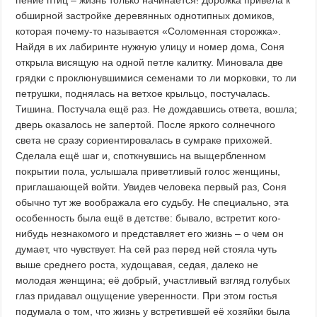
обширной застройке деревянных однотипных домиков,
которая почему-то называется «Соломенная сторожка».
Найдя в их лабиринте нужную улицу и номер дома, Соня
открыла висящую на одной петле калитку. Миновала две
грядки с проклюнувшимися семенами то ли морковки, то ли
петрушки, поднялась на ветхое крыльцо, постучалась.
Тишина. Постучала ещё раз. Не дождавшись ответа, вошла;
дверь оказалось не запертой. После яркого солнечного
света не сразу сориентировалась в сумраке прихожей.
Сделала ещё шаг и, споткнувшись на выщербленном
покрытии пола, услышала приветливый голос женщины,
приглашающей войти. Увидев человека первый раз, Соня
обычно тут же воображала его судьбу. Не специально, эта
особенность была ещё в детстве: бывало, встретит кого-
нибудь незнакомого и представляет его жизнь – о чем он
думает, что чувствует. На сей раз перед ней стояла чуть
выше среднего роста, худощавая, седая, далеко не
молодая женщина; её добрый, участливый взгляд голубых
глаз придавал ощущение уверенности. При этом гостья
подумала о том, что жизнь у встретившей её хозяйки была