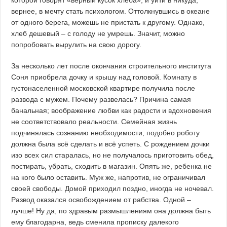
вернее, в мечту стать психологом. Оттолкнувшись в океане
от одного берега, можешь не пристать к другому. Однако,
хлеб дешевый – с голоду не умрешь. Значит, можно
попробовать вырулить на свою дорогу.
За несколько лет после окончания строительного института
Соня приобрела дочку и крышу над головой. Комнату в
густонаселенной московской квартире получила после
развода с мужем. Почему развелась? Причина самая
банальная; воображение любви как радости и вдохновения
не соответствовало реальности. Семейная жизнь
подчинялась сознанию необходимости; подобно роботу
должна была всё сделать и всё успеть. С рождением дочки
изо всех сил старалась, но не получалось приготовить обед,
постирать, убрать, сходить в магазин. Опять же, ребенка не
на кого было оставить. Муж же, напротив, не ограничивал
своей свободы. Домой приходил поздно, иногда не ночевал.
Развод оказался освобождением от рабства. Одной –
лучше! Ну да, по здравым размышлениям она должна быть
ему благодарна, ведь сменила прописку далекого