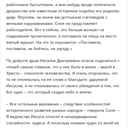
работником бухгалтерии, а кем-нибудь вроде попечителя
дворянства или известным историком подобно его родному
дяде. Впрочем, не иначе как дотошным счетоводом с
вечными нарукавниками, Соня не представляет
работодателя. Вот и сейчас, его больше волнует не
содержание прочитанного, а поставила ли чтица на место
взятый журнал. На что та огрызается: «Поставила,
поставила, не бойтесь, не украду.»
По доброте души Наталья Дмитриевна хотела поделиться с
чтицей самым главным, что у нее было в жизни – верой в
Христа – спасителя человечества. И очень огорчалась, что
та не откликалась на её слова о благодати, даруемой
Иисусом, и не отказывалась от своего убеждения в том, что
Бог один – тот, который создал небо и землю.
– Все остальные верования – следствие особенностей
исторического развития разных народов – говорила Соня. –
В ведомство Иисуса относят и непредвиденные
случайности, чудеса. А поскольку никаких чудес со мной не