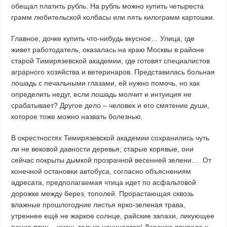
обещал платить рубль. На рубль можно купить четыреста
грамм любительской колбасы или пять килограмм картошки.
Главное, дочке купить что-нибудь вкусное… Улица, где
живет работодатель, оказалась на краю Москвы в районе
старой Тимирязевской академии, где готовят специалистов
аграрного хозяйства и ветеринаров. Представилась больная
лошадь с печальными глазами, ей нужно помочь, но как
определить недуг, если лошадь молчит и интуиция не
срабатывает? Другое дело – человек и его смятение души,
которое тоже можно назвать болезнью.
В окрестностях Тимирязевской академии сохранились чуть
ли не вековой давности деревья; старые корявые, они
сейчас покрыты дымкой прозрачной весенней зелени… От
конечной остановки автобуса, согласно объяснениям
адресата, предполагаемая чтица идет по асфальтовой
дорожке между берез, тополей. Прорастающая сквозь
влажные прошлогодние листья ярко-зеленая трава,
утреннее ещё не жаркое солнце, райские запахи, ликующее
пение птиц – жизнь только начинается! Дорожка привела к