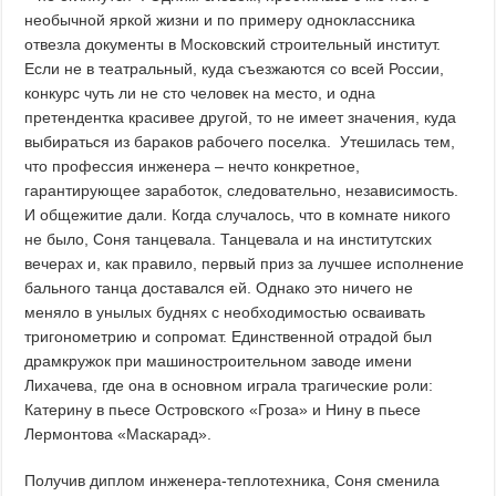
необычной яркой жизни и по примеру одноклассника
отвезла документы в Московский строительный институт.
Если не в театральный, куда съезжаются со всей России,
конкурс чуть ли не сто человек на место, и одна
претендентка красивее другой, то не имеет значения, куда
выбираться из бараков рабочего поселка. Утешилась тем,
что профессия инженера – нечто конкретное,
гарантирующее заработок, следовательно, независимость.
И общежитие дали. Когда случалось, что в комнате никого
не было, Соня танцевала. Танцевала и на институтских
вечерах и, как правило, первый приз за лучшее исполнение
бального танца доставался ей. Однако это ничего не
меняло в унылых буднях с необходимостью осваивать
тригонометрию и сопромат. Единственной отрадой был
драмкружок при машиностроительном заводе имени
Лихачева, где она в основном играла трагические роли:
Катерину в пьесе Островского «Гроза» и Нину в пьесе
Лермонтова «Маскарад».
Получив диплом инженера-теплотехника, Соня сменила