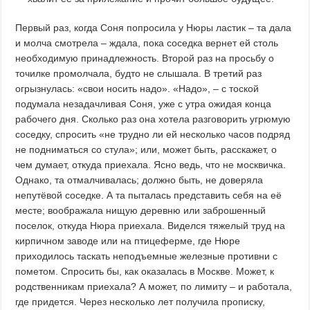
Первый раз, когда Соня попросила у Нюры ластик – та дала
и молча смотрела – ждала, пока соседка вернет ей столь
необходимую принадлежность. Второй раз на просьбу о
точилке промолчала, будто не слышала. В третий раз
огрызнулась: «свои носить надо». «Надо», – с тоской
подумала незадачливая Соня, уже с утра ожидая конца
рабочего дня. Сколько раз она хотела разговорить угрюмую
соседку, спросить «не трудно ли ей несколько часов подряд
не подниматься со стула»; или, может быть, расскажет, о
чем думает, откуда приехала. Ясно ведь, что не москвичка.
Однако, та отмалчивалась; должно быть, не доверяла
непутёвой соседке. А та пыталась представить себя на её
месте; воображала нищую деревню или заброшенный
поселок, откуда Нюра приехала. Виделся тяжелый труд на
кирпичном заводе или на птицеферме, где Нюре
приходилось таскать неподъемные железные противни с
пометом. Спросить бы, как оказалась в Москве. Может, к
родственникам приехала? А может, по лимиту – и работала,
где придется. Через несколько лет получила прописку,