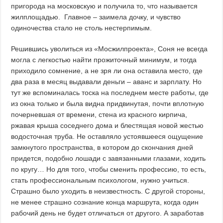
пригорода на московскую и получила то, что называется
жилплощадью. Главное – заимела дочку, и чувство
одиночества стало не столь нестерпимым.
Решившись уволиться из «Мосжилпроекта», Соня не всегда
могла с легкостью найти прожиточный минимум, и тогда
приходило сомнение, а не зря ли она оставила место, где
два раза в месяц выдавали деньги – аванс и зарплату. Но
тут же вспоминалась тоска на последнем месте работы, где
из окна только и была видна придвинутая, почти вплотную
почерневшая от времени, стена из красного кирпича,
ржавая крыша соседнего дома и блестящая новой жестью
водосточная труба. Не оставляло устоявшееся ощущение
замкнутого пространства, в котором до скончания дней
придется, подобно лошади с завязанными глазами, ходить
по кругу… Но для того, чтобы сменить профессию, то есть,
стать профессиональным психологом, нужно учиться.
Страшно было уходить в неизвестность. С другой стороны,
не менее страшно сознание конца маршрута, когда один
рабочий день не будет отличаться от другого. А заработав