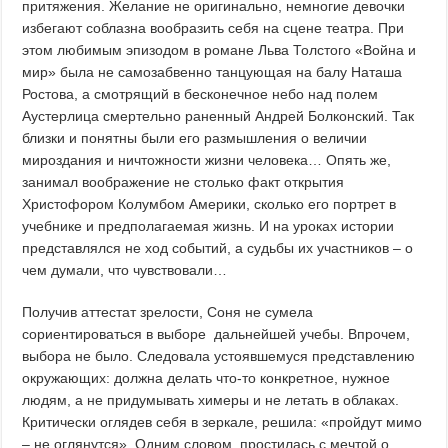
притяжения. Желание не оригинально, немногие девочки
избегают соблазна вообразить себя на сцене театра. При
этом любимым эпизодом в романе Льва Толстого «Война и
мир» была не самозабвенно танцующая на балу Наташа
Ростова, а смотрящий в бесконечное небо над полем
Аустерлица смертельно раненный Андрей Болконский. Так
близки и понятны были его размышления о величии
мироздания и ничтожности жизни человека… Опять же,
занимал воображение не столько факт открытия
Христофором Колумбом Америки, сколько его портрет в
учебнике и предполагаемая жизнь. И на уроках истории
представлялся не ход событий, а судьбы их участников – о
чем думали, что чувствовали…
Получив аттестат зрелости, Соня не сумела
сориентироваться в выборе дальнейшей учебы. Впрочем,
выбора не было. Следовала устоявшемуся представлению
окружающих: должна делать что-то конкретное, нужное
людям, а не придумывать химеры и не летать в облаках.
Критически оглядев себя в зеркале, решила: «пройдут мимо
– не оглянутся». Одним словом, простилась с мечтой о