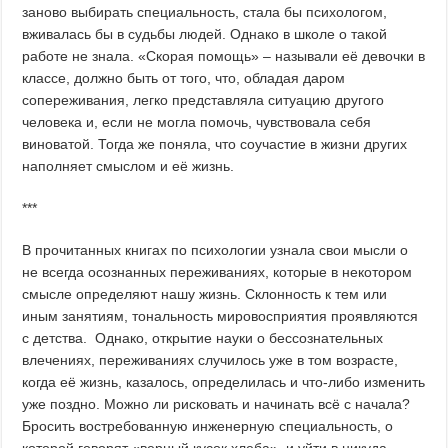
заново выбирать специальность, стала бы психологом,
вживалась бы в судьбы людей. Однако в школе о такой
работе не знала. «Скорая помощь» – называли её девочки в
классе, должно быть от того, что, обладая даром
сопереживания, легко представляла ситуацию другого
человека и, если не могла помочь, чувствовала себя
виноватой. Тогда же поняла, что соучастие в жизни других
наполняет смыслом и её жизнь.
***
В прочитанных книгах по психологии узнала свои мысли о
не всегда осознанных переживаниях, которые в некотором
смысле определяют нашу жизнь. Склонность к тем или
иным занятиям, тональность мировосприятия проявляются
с детства. Однако, открытие науки о бессознательных
влечениях, переживаниях случилось уже в том возрасте,
когда её жизнь, казалось, определилась и что-либо изменить
уже поздно. Можно ли рисковать и начинать всё с начала?
Бросить востребованную инженерную специальность, о
которой говорят «верный кусок хлеба», и уйти в никуда,