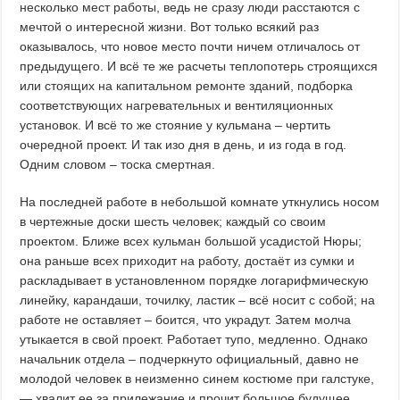
несколько мест работы, ведь не сразу люди расстаются с
мечтой о интересной жизни. Вот только всякий раз
оказывалось, что новое место почти ничем отличалось от
предыдущего. И всё те же расчеты теплопотерь строящихся
или стоящих на капитальном ремонте зданий, подборка
соответствующих нагревательных и вентиляционных
установок. И всё то же стояние у кульмана – чертить
очередной проект. И так изо дня в день, и из года в год.
Одним словом – тоска смертная.
На последней работе в небольшой комнате уткнулись носом
в чертежные доски шесть человек; каждый со своим
проектом. Ближе всех кульман большой усадистой Нюры;
она раньше всех приходит на работу, достаёт из сумки и
раскладывает в установленном порядке логарифмическую
линейку, карандаши, точилку, ластик – всё носит с собой; на
работе не оставляет – боится, что украдут. Затем молча
утыкается в свой проект. Работает тупо, медленно. Однако
начальник отдела – подчеркнуто официальный, давно не
молодой человек в неизменно синем костюме при галстуке,
— хвалит ее за прилежание и прочит большое будущее.