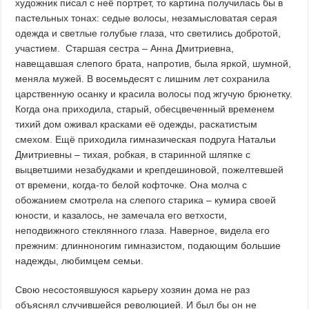
художник писал с неё портрет, то картина получилась бы в
пастельных тонах: седые волосы, незамысловатая серая
одежда и светлые голубые глаза, что светились добротой,
участием. Старшая сестра – Анна Дмитриевна,
навещавшая слепого брата, напротив, была яркой, шумной,
меняла мужей. В восемьдесят с лишним лет сохранила
царственную осанку и красила волосы под жгучую брюнетку.
Когда она приходила, старый, обесцвеченный временем
тихий дом оживал красками её одежды, раскатистым
смехом. Ещё приходила гимназическая подруга Натальи
Дмитриевны – тихая, робкая, в старинной шляпке с
выцветшими незабудками и крепдешиновой, пожелтевшей
от времени, когда-то белой кофточке. Она молча с
обожанием смотрела на слепого старика – кумира своей
юности, и казалось, не замечала его ветхости,
неподвижного стеклянного глаза. Наверное, видела его
прежним: длинноногим гимназистом, подающим большие
надежды, любимцем семьи.
Свою несостоявшуюся карьеру хозяин дома не раз
объяснял случившейся революцией. И был бы он не