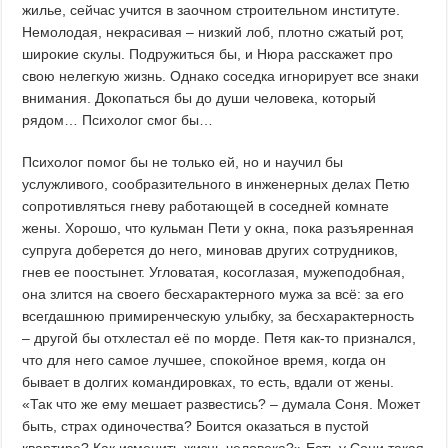
жилье, сейчас учится в заочном строительном институте.
Немолодая, некрасивая – низкий лоб, плотно сжатый рот,
широкие скулы. Подружиться бы, и Нюра расскажет про
свою нелегкую жизнь. Однако соседка игнорирует все знаки
внимания. Докопаться бы до души человека, который
рядом… Психолог смог бы…
Психолог помог бы не только ей, но и научил бы
услужливого, сообразительного в инженерных делах Петю
сопротивляться гневу работающей в соседней комнате
жены. Хорошо, что кульман Пети у окна, пока разъяренная
супруга доберется до него, миновав других сотрудников,
гнев ее поостынет. Угловатая, косоглазая, мужеподобная,
она злится на своего бесхарактерного мужа за всё: за его
всегдашнюю примиренческую улыбку, за бесхарактерность
– другой бы отхлестал её по морде. Петя как-то признался,
что для него самое лучшее, спокойное время, когда он
бывает в долгих командировках, то есть, вдали от жены.
«Так что же ему мешает развестись? – думала Соня. Может
быть, страх одиночества? Боится оказаться в пустой
квартире? Как изменить жизнь человека?» Есть у Сони такая