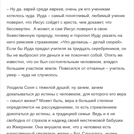
– Ну да, еврей среди евреев, очень уж его ученикам
хотелось чуда. Иуда – самый понятливый, любимый ученик
поверил, что Иисус сойдет с креста, чем докажет, что
бессмертен. А может, и сам Иисус поверил в свою
божественную природу, почему и торопил Иуду указать на
него римским стражникам: «Что делаешь – делай скорей».
Если бы Иуда предал учителя за тридцать серебряников, он
бы не выбросил эти деньги и не покончил собой. Опять же
известно, что он был состоятельным человеком, владел
большим участком земли. Повесился от отчаянья – учитель
умер – чуда не случилось.
Уходила Соня с тяжелой душой; ну зачем, зачем
докапываться до истины с человеком, для которого его вера
– смысл жизни? Может быть, вера в большей степени
определяется не рассуждениями, то есть стремлением
докопаться до истины, а традицией семьи. Ведь и я не
свободна от страхов и надежд своей местечковой бабушки
из Жмеринки. Она внушила мне, что у человека есть
единственный свидетель жизни – Бог. Случалось, иудеи