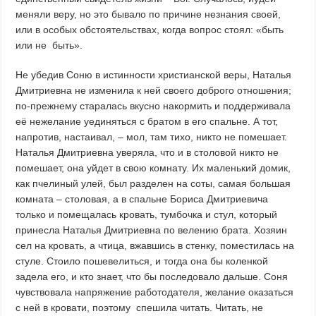
меняли веру, но это бывало по причине незнания своей,
или в особых обстоятельствах, когда вопрос стоял: «быть
или не быть».
Не убедив Соню в истинности христианской веры, Наталья
Дмитриевна не изменила к ней своего доброго отношения;
по-прежнему старалась вкусно накормить и поддерживала
её нежелание уединяться с братом в его спальне. А тот,
напротив, настаивал, – мол, там тихо, никто не помешает.
Наталья Дмитриевна уверяла, что и в столовой никто не
помешает, она уйдет в свою комнату. Их маленький домик,
как пчелиный улей, был разделен на соты, самая большая
комната – столовая, а в спальне Бориса Дмитриевича
только и помещалась кровать, тумбочка и стул, который
принесла Наталья Дмитриевна по велению брата. Хозяин
сел на кровать, а чтица, вжавшись в стенку, поместилась на
стуле. Стоило пошевелиться, и тогда она бы коленкой
задела его, и кто знает, что бы последовало дальше. Соня
чувствовала напряжение работодателя, желание оказаться
с ней в кровати, поэтому спешила читать. Читать, не