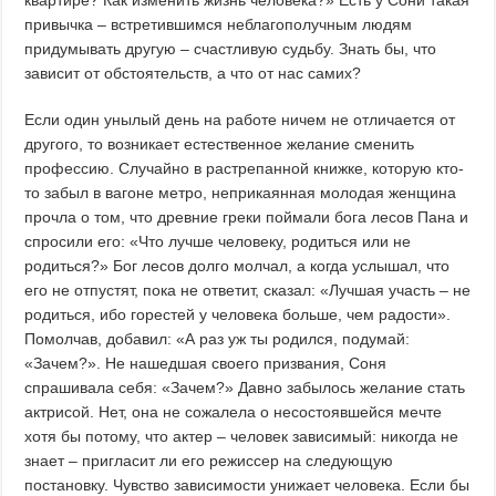
привычка – встретившимся неблагополучным людям
придумывать другую – счастливую судьбу. Знать бы, что
зависит от обстоятельств, а что от нас самих?
Если один унылый день на работе ничем не отличается от
другого, то возникает естественное желание сменить
профессию. Случайно в растрепанной книжке, которую кто-
то забыл в вагоне метро, неприкаянная молодая женщина
прочла о том, что древние греки поймали бога лесов Пана и
спросили его: «Что лучше человеку, родиться или не
родиться?» Бог лесов долго молчал, а когда услышал, что
его не отпустят, пока не ответит, сказал: «Лучшая участь – не
родиться, ибо горестей у человека больше, чем радости».
Помолчав, добавил: «А раз уж ты родился, подумай:
«Зачем?». Не нашедшая своего призвания, Соня
спрашивала себя: «Зачем?» Давно забылось желание стать
актрисой. Нет, она не сожалела о несостоявшейся мечте
хотя бы потому, что актер – человек зависимый: никогда не
знает – пригласит ли его режиссер на следующую
постановку. Чувство зависимости унижает человека. Если бы