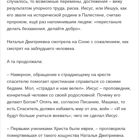
случалось, то возможные перемены, достижения – вижу
результатом упорного труда, риска. Иисус, или Иешуа, как
его звали на исторической родине в Палестине, считаю
пророком, ещё раз напомнившим людям: «перестаньте
делать беззакония, делайте добро».
Наталья Дмитриевна смотрела на Соню с сожалением, как
смотрят на заблудшего человека.
А та продолжала:
– Наверное, обращение к страдающему на кресте
спасителю помогает христианам справиться со своими
бедами. Мол, «страдал и нам велел». Иисус – проповедник,
конкретный человек со своей родословной. Почему его
делают Богом? Опять же, согласно Писанию, Машиах, то
есть Спаситель должен избавить мир от зла, войн – «И не
будут больше учиться воевать»; чего не сделал Иисус.
– Первыми учениками Христа были евреи, – проговорила
помертвевшая от такого кощунства Наталья Дмитриевна.