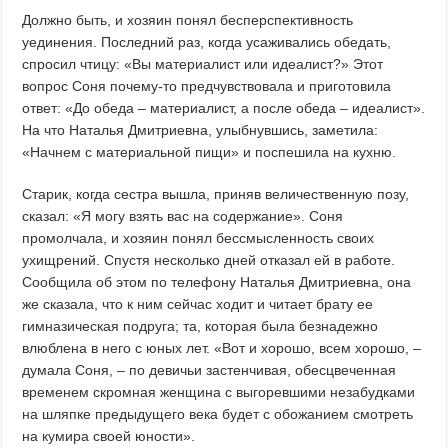
Должно быть, и хозяин понял бесперспективность
уединения. Последний раз, когда усаживались обедать,
спросил чтицу: «Вы материалист или идеалист?» Этот
вопрос Соня почему-то предчувствовала и приготовила
ответ: «До обеда – материалист, а после обеда – идеалист».
На что Наталья Дмитриевна, улыбнувшись, заметила:
«Начнем с материальной пищи» и поспешила на кухню.
Старик, когда сестра вышла, приняв величественную позу,
сказал: «Я могу взять вас на содержание». Соня
промолчала, и хозяин понял бессмысленность своих
ухищрений. Спустя несколько дней отказал ей в работе.
Сообщила об этом по телефону Наталья Дмитриевна, она
же сказала, что к ним сейчас ходит и читает брату ее
гимназическая подруга; та, которая была безнадежно
влюблена в него с юных лет. «Вот и хорошо, всем хорошо, –
думала Соня, – по девичьи застенчивая, обесцвеченная
временем скромная женщина с выгоревшими незабудками
на шляпке предыдущего века будет с обожанием смотреть
на кумира своей юности».