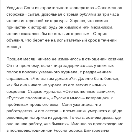
Уходила Соня из строительного кооператива «Соломенная
сторожка» сытая, довольная с тремя рублями за три часа
чтения интересной литературы. Хорошо, что хозяин
причастен к истории: будь он химиком или механиком,
чтение оказалось бы не столь интересным. Старик
объявил, что берет ее на испытательный срок в течении
месяца.
Прошел месяц, ничего не изменилось в отношении хозяина.
Он по-прежнему, если чтица задерживалась у книжных
полок в поисках указанного журнала, с раздражением
спрашивал: «Что вы там делаете?». Должно быть боялся,
как бы она ничего не украла из его ветхих пыльных
сокровищ. Старые журналы: «Отечественные записки»,
«Русские паломники», «Русская мысль» возвращали к
проблемам прошлого века. Соня уже знала, что
работодатель и его сестра – племянники умершего ещё до
революции историка из дворян. То есть, хозяева дома, где
она нашла работу, «из бывших». Именно за происхождение
в послереволюционной России Бориса Дмитриевича