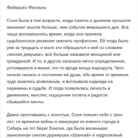
Федерико Феллини
Соня была в том возрасте, когда память о далеком прошлом
занимает мысли больше, чем события вчерашнего дня. Всё
чаще вспоминалось время, когда она приняла
судьбоносное решение сменить профессию. Ей тогда было
уже за тридцать и мало кто обращался к ней со словами:
«милая девушка», всё больше называли женщиной или
гражданкой. И то, и другое означало нечто определенное,
устоявшееся в жизни; что-то вроде конца маршрута. Чего
нельзя сказать о состоянии её души, ибо время от времени
чудо казалось возможным, и всплывала надежда на
перемены в судьбе. И тогда появлялась легкость в
движениях, мыслях; ощущение полета и радости
сбывшейся мечты.
Давно простившись с юностью, Соня помнит себя с трех
лет; со времени войны и эвакуации из южного города в
Сибирь на тот берег Енисея, где была маленькая
занесенная снегом деревушка «Шанхай» и гидролизный