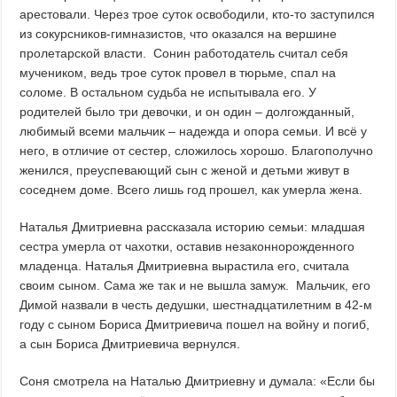
арестовали. Через трое суток освободили, кто-то заступился
из сокурсников-гимназистов, что оказался на вершине
пролетарской власти. Сонин работодатель считал себя
мучеником, ведь трое суток провел в тюрьме, спал на
соломе. В остальном судьба не испытывала его. У
родителей было три девочки, и он один – долгожданный,
любимый всеми мальчик – надежда и опора семьи. И всё у
него, в отличие от сестер, сложилось хорошо. Благополучно
женился, преуспевающий сын с женой и детьми живут в
соседнем доме. Всего лишь год прошел, как умерла жена.
Наталья Дмитриевна рассказала историю семьи: младшая
сестра умерла от чахотки, оставив незаконнорожденного
младенца. Наталья Дмитриевна вырастила его, считала
своим сыном. Сама же так и не вышла замуж. Мальчик, его
Димой назвали в честь дедушки, шестнадцатилетним в 42-м
году с сыном Бориса Дмитриевича пошел на войну и погиб,
а сын Бориса Дмитриевича вернулся.
Соня смотрела на Наталью Дмитриевну и думала: «Если бы