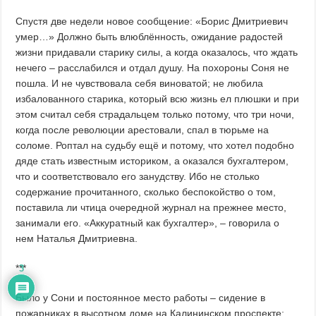
Спустя две недели новое сообщение: «Борис Дмитриевич
умер…» Должно быть влюблённость, ожидание радостей
жизни придавали старику силы, а когда оказалось, что ждать
нечего – расслабился и отдал душу. На похороны Соня не
пошла. И не чувствовала себя виноватой; не любила
избалованного старика, который всю жизнь ел плюшки и при
этом считал себя страдальцем только потому, что три ночи,
когда после революции арестовали, спал в тюрьме на
соломе. Роптал на судьбу ещё и потому, что хотел подобно
дяде стать известным историком, а оказался бухгалтером,
что и соответствовало его занудству. Ибо не столько
содержание прочитанного, сколько беспокойство о том,
поставила ли чтица очередной журнал на прежнее место,
занимали его. «Аккуратный как бухгалтер», – говорила о
нем Наталья Дмитриевна.
***
3
Было у Сони и постоянное место работы – сидение в
пожарниках в высотном доме на Калининском проспекте;