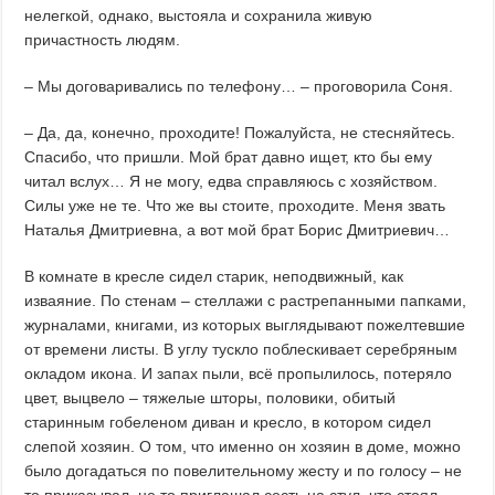
нелегкой, однако, выстояла и сохранила живую
причастность людям.
– Мы договаривались по телефону… – проговорила Соня.
– Да, да, конечно, проходите! Пожалуйста, не стесняйтесь.
Спасибо, что пришли. Мой брат давно ищет, кто бы ему
читал вслух… Я не могу, едва справляюсь с хозяйством.
Силы уже не те. Что же вы стоите, проходите. Меня звать
Наталья Дмитриевна, а вот мой брат Борис Дмитриевич…
В комнате в кресле сидел старик, неподвижный, как
изваяние. По стенам – стеллажи с растрепанными папками,
журналами, книгами, из которых выглядывают пожелтевшие
от времени листы. В углу тускло поблескивает серебряным
окладом икона. И запах пыли, всё пропылилось, потеряло
цвет, выцвело – тяжелые шторы, половики, обитый
старинным гобеленом диван и кресло, в котором сидел
слепой хозяин. О том, что именно он хозяин в доме, можно
было догадаться по повелительному жесту и по голосу – не
то приказывал, не то приглашал сесть на стул, что стоял