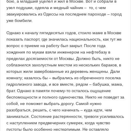
бою, а младший уцелел и жил в Москве. Вот и собрали в
узел подушки, одеяла и медный чайник – то, с чем
эвакуировались из Одессы на последнем пароходе – город
уже бомбили.
Однако к началу пятидесятых годов, стоило маме в Москве
показать паспорт, где значилась национальность, как тут же
вопрос о приеме на работу был закрыт. После года
хождения по мукам взяли инженером на нефтебазу в
пределах досягаемости от Москвы. Должно быть, никто не
соблазнился захолустным местом из нескольких бараков, в
которых жили завербованные из деревень женщины. Дали
комнату; казалось бы – выбрались из обреченного поселка
гидролизного завода, и все вместе, рядом – бабушка, мама,
брат. Однако в памяти почему-то осталось ощущение
беспомощности и полного одиночества. Никто не поведет за
собой, не поможет выбрать дорогу. Самой нужно
разобраться, решить, с чего начинать – куда идти, чем
заниматься. Состояние растерянности, тревоги усиливалось
с наступлением предвечерних сумерек, когда чувство
пустоты было особенно нестерпимым. Не оставляло