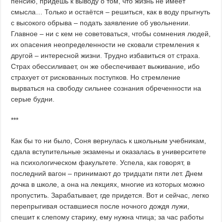
пенсию, придешь к выводу о том, что жизнь не имеет
смысла… Только и остаётся – решиться, как в воду прыгнуть
с высокого обрыва – подать заявление об увольнении.
Главное – ни с кем не советоваться, чтобы сомнения людей,
их опасения неопределенности не сковали стремления к
другой – интересной жизни. Трудно избавиться от страха.
Страх обессиливает, он же обеспечивает выживание, ибо
страхует от рискованных поступков. Но стремление
вырваться на свободу сильнее сознания обреченности на
серые будни.
***
Как бы то ни было, Соня вернулась к школьным учебникам,
сдала вступительные экзамены и оказалась в университете
на психологическом факультете. Успела, как говорят, в
последний вагон – принимают до тридцати пяти лет. Днем
дочка в школе, а она на лекциях, многие из которых можно
пропустить. Зарабатывает, где придется. Вот и сейчас, легко
перепрыгивая оставшиеся после ночного дождя лужи,
спешит к слепому старику, ему нужна чтица; за час работы