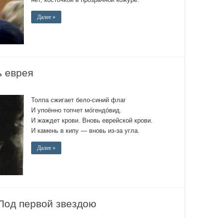
Далее »
 еврея
Толпа сжигает бело-синий флаг
И упоённо топчет мóгендóвид.
И жаждет крови. Вновь еврейской крови.
И камень в кипу — вновь из-за угла.
Далее »
Под первой звездою