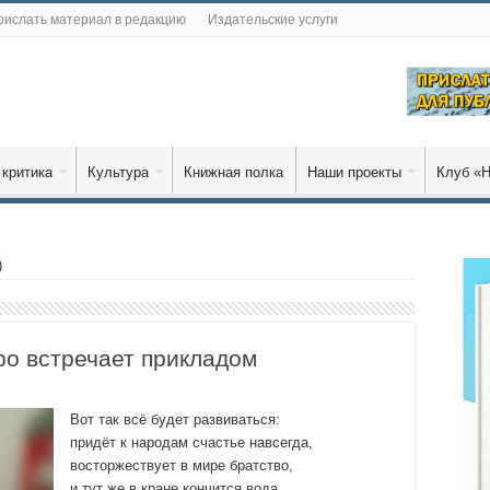
рислать материал в редакцию
Издательские услуги
 критика
Культура
Книжная полка
Наши проекты
Клуб «Н
)
ро встречает прикладом
Вот так всё будет развиваться:
придёт к народам счастье навсегда,
восторжествует в мире братство,
и тут же в кране кончится вода.