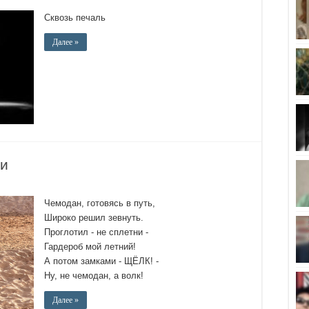
Сквозь печаль
Далее »
ти
Чемодан, готовясь в путь,
Широко решил зевнуть.
Проглотил - не сплетни -
Гардероб мой летний!
А потом замками - ЩЁЛК! -
Ну, не чемодан, а волк!
Далее »