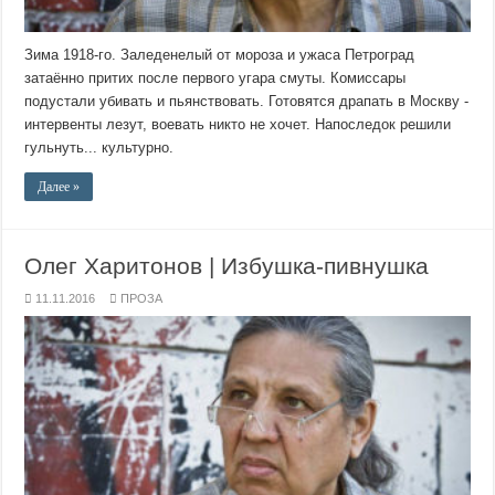
Зима 1918-го. Заледенелый от мороза и ужаса Петроград
затаённо притих после первого угара смуты. Комиссары
подустали убивать и пьянствовать. Готовятся драпать в Москву -
интервенты лезут, воевать никто не хочет. Напоследок решили
гульнуть... культурно.
Далее »
Олег Харитонов | Избушка-пивнушка
11.11.2016
ПРОЗА