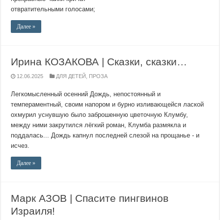
отвратительными голосами;
Далее »
Ирина КОЗАКОВА | Сказки, сказки…
12.06.2025
ДЛЯ ДЕТЕЙ
,
ПРОЗА
Легкомысленный осенний Дождь, непостоянный и
темпераментный, своим напором и бурно изливающейся лаской
охмурил уснувшую было заброшенную цветочную Клумбу,
между ними закрутился лёгкий роман, Клумба размякла и
поддалась... Дождь капнул последней слезой на прощанье - и
исчез.
Далее »
Марк АЗОВ | Спасите пингвинов
Израиля!