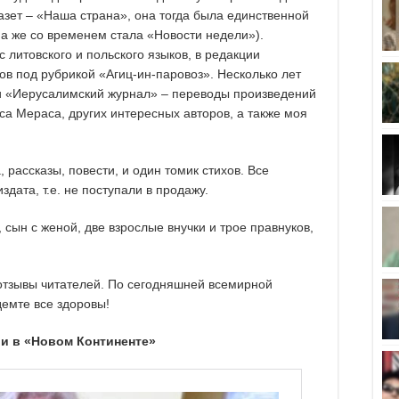
азет – «Наша страна», она тогда была единственной
на же со временем стала «Новости недели»).
литовского и польского языков, в редакции
ов под рубрикой «Агиц-ин-паровоз». Несколько лет
и «Иерусалимский журнал» – переводы произведений
са Мераса, других интересных авторов, а также моя
 рассказы, повести, и один томик стихов. Все
дата, т.е. не поступали в продажу.
сын с женой, две взрослые внучки и трое правнуков,
отзывы читателей. По сегодняшней всемирной
демте все здоровы!
и в «Новом Континенте»