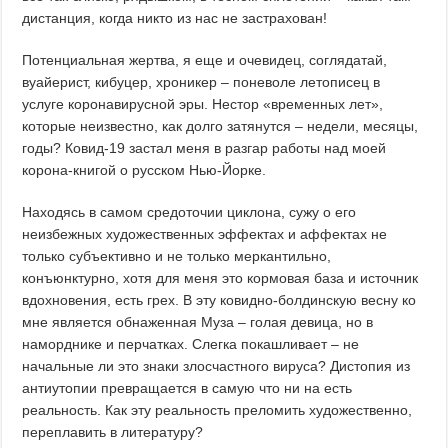
дистанция, когда никто из нас не застрахован!
Потенциальная жертва, я еще и очевидец, соглядатай,
вуайерист, кибуцер, хроникер – поневоле летописец в
услуге коронавирусной эры. Нестор «временных лет»,
которые неизвестно, как долго затянутся – недели, месяцы,
годы? Ковид-19 застал меня в разгар работы над моей
корона-книгой о русском Нью-Йорке.
Находясь в самом средоточии циклона, сужу о его
неизбежных художественных эффектах и аффектах не
только субъективно и не только меркантильно,
конъюнктурно, хотя для меня это кормовая база и источник
вдохновения, есть грех. В эту ковидно-болдинскую весну ко
мне является обнаженная Муза – голая девица, но в
наморднике и перчатках. Слегка покашливает – не
начальные ли это знаки злосчастного вируса? Дистопия из
антиутопии превращается в самую что ни на есть
реальность. Как эту реальность преломить художественно,
переплавить в литературу?