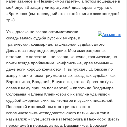
напечатанное в «Независимой газете», а потом вошедшее в
мой опус «В защиту литературной диаспоры» в журнале
«Времена» (см. последний отсек этой книги с эссе ковидной
эры).
Увы, далеко не всегда оптимистически
складывалась судьба русских эмигре, и
трагическая, кошмарная, зашкварная судьба самого
Довлатова тому подтверждение. Мои эмиграционные
истории – с полсотни – не всегда, конечно, трагические, но
почти всегда проблемные, конфликтные, драматичные –
даже если хорошо кончаются. Я выпускал ЖЗЛовские по
жанру книги о таких триумфальных, звездных судьбах, как
Барышников, Бродский, Евтушенко, тот же Довлатов (увы,
слава к нему пришла посмертно) – вплоть до Владимира
Соловьева и Елены Клепиковой с их вполне удачливой
судьбой американских политологов и русских писателей.
Последний итоговый том этого риполовского
вспоминательно-исследовательского пятикнижия так и
назывался: «Путешествие из Петербурга в Нью-Йорк. Шесть
персонажей в поисках автора: Барышников, Бродский,