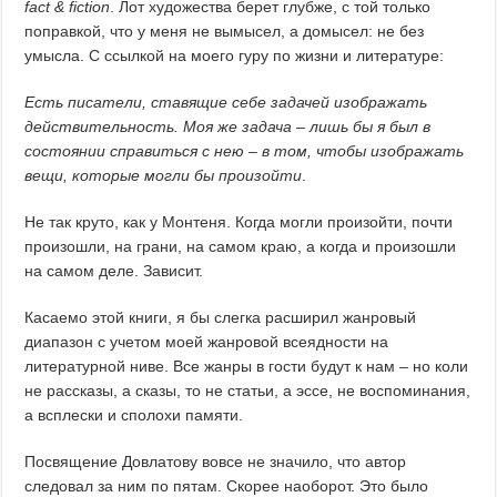
fact
&
fiction
. Лот художества берет глубже, с той только
поправкой, что у меня не вымысел, а домысел: не без
умысла. С ссылкой на моего гуру по жизни и литературе:
Есть писатели, ставящие себе задачей изображать
действительность. Моя же задача – лишь бы я был в
состоянии справиться с нею – в том, чтобы изображать
вещи, которые могли бы произойти
.
Не так круто, как у Монтеня. Когда могли произойти, почти
произошли, на грани, на самом краю, а когда и произошли
на самом деле. Зависит.
Касаемо этой книги, я бы слегка расширил жанровый
диапазон с учетом моей жанровой всеядности на
литературной ниве. Все жанры в гости будут к нам – но коли
не рассказы, а сказы, то не статьи, а эссе, не воспоминания,
а всплески и сполохи памяти.
Посвящение Довлатову вовсе не значило, что автор
следовал за ним по пятам. Скорее наоборот. Это было