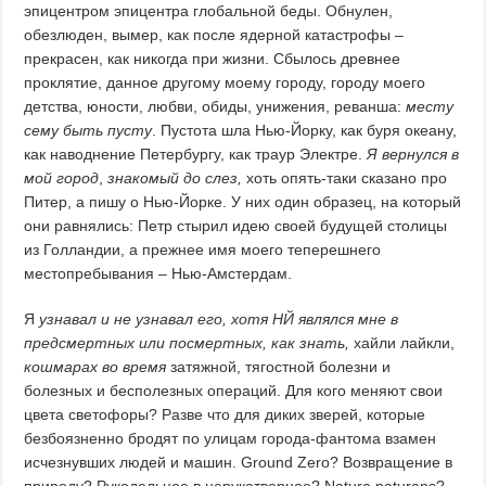
эпицентром эпицентра глобальной беды. Обнулен,
обезлюден, вымер, как после ядерной катастрофы –
прекрасен, как никогда при жизни. Сбылось древнее
проклятие, данное другому моему городу, городу моего
детства, юности, любви, обиды, унижения, реванша:
месту
сему быть пусту
. Пустота шла Нью-Йорку, как буря океану,
как наводнение Петербургу, как траур Электре.
Я вернулся в
мой город
,
знакомый до слез,
хоть опять-таки сказано про
Питер, а пишу о Нью-Йорке. У них один образец, на который
они равнялись: Петр стырил идею своей будущей столицы
из Голландии, а прежнее имя моего теперешнего
местопребывания – Нью-Амстердам.
Я
узнавал и не узнавал его, хотя НЙ являлся мне в
предсмертных или посмертных, как знать,
хайли лайкли,
кошмарах во время
затяжной, тягостной болезни и
болезных и бесполезных операций. Для кого меняют свои
цвета светофоры? Разве что для диких зверей, которые
безбоязненно бродят по улицам города-фантома взамен
исчезнувших людей и машин. Ground Zero? Возвращение в