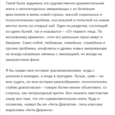
Такой была задумана эта художественно-документальная
книга о неполноценных американцах с их болезным
врастанием в жизнь новой страны, массой социальных и
психологических проблем, ностальгией и попыткой
на новом
месте жить на старый лад
. Один из разделов, состоящий
из одних былей, так и назывался – «От первого лица. По
московскому времени», хотя его реальные герои живут в
Америке. Само собой, любовные, семейные, служебные и
прочие проблемы, конфликты и драмы новых американцев
не всегда напрямую связаны с эмиграцией, но всегда на
эмигрантском фоне.
Я бы назвал мои истории трагикомическими, когда с
уклоном в комедию, а когда в трагедию. Лучше, хуже – не
мне судить, но мои истории разнообразнее, психологичнее,
глубже довлатовских – говорю более-менее объективно, со
стороны, как литературный критик. Без лишнего хвастовства
скажу все-таки, что это соревновательная книга. Будь я
посмелее, назвал бы ее «Анти-Довлатов», типа классики
марксизма «Анти-Дюринга».