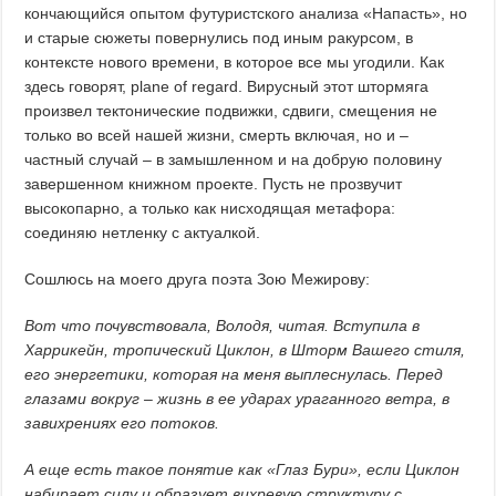
кончающийся опытом футуристского анализа «Напасть», но
и старые сюжеты повернулись под иным ракурсом, в
контексте нового времени, в которое все мы угодили. Как
здесь говорят, plane of regard. Вирусный этот штормяга
произвел тектонические подвижки, сдвиги, смещения не
только во всей нашей жизни, смерть включая, но и –
частный случай – в замышленном и на добрую половину
завершенном книжном проекте. Пусть не прозвучит
высокопарно, а только как нисходящая метафора:
соединяю нетленку с актуалкой.
Сошлюсь на моего друга поэта Зою Межирову:
Вот что почувствовала, Володя, читая. Вступила в
Харрикейн, тропический Циклон, в Шторм Вашего стиля,
его энергетики, которая на меня выплеснулась. Перед
глазами вокруг – жизнь в ее ударах ураганного ветра, в
завихрениях его потоков.
А еще есть такое понятие как «Глаз Бури», если Циклон
набирает силу и образует вихревую структуру с