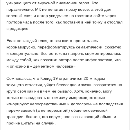
умирающего от вирусной пневмонии героя. Что
поразительно: МК не печатает прозу вовсе, а этой дал
зеленый свет, и автор увидел ее на газетном сайте через
полтора часа после того, как поставил в ней точку и отослал
в редакцию.
Если не каждый текст, то вся книга пропиталась
коронавирусно, переформатируясь семантически, сюжетно
и концептуально. Все ее тексты напрочь сцементировались
между собой, как позвонки автора после кифопластики, что
и описано в «Цементном человеке».
Сомневаюсь, что Ковид-19 ограничится 20-м годом
текущего столетия, уйдет бесследно и жизнь возвратится на
круги своя как ни в чем не бывало. Хотя, конечно, могу
только позавидовать оптимизму имяреков, которые
игнорируют непосредственные и долгосрочные последствия
переживаемой (а не пережитой!) общечеловеческой
трагедии: блажен, кто верует, нас возвышающий обман и
прочие цитаты на случай.