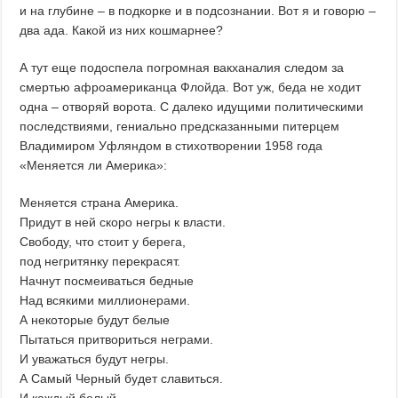
и на глубине – в подкорке и в подсознании. Вот я и говорю –
два ада. Какой из них кошмарнее?
А тут еще подоспела погромная вакханалия следом за
смертью афроамериканца Флойда. Вот уж, беда не ходит
одна – отворяй ворота. С далеко идущими политическими
последствиями, гениально предсказанными питерцем
Владимиром Уфляндом в стихотворении 1958 года
«Меняется ли Америка»:
Меняется страна Америка.
Придут в ней скоро негры к власти.
Свободу, что стоит у берега,
под негритянку перекрасят.
Начнут посмеиваться бедные
Над всякими миллионерами.
А некоторые будут белые
Пытаться притвориться неграми.
И уважаться будут негры.
А Самый Черный будет славиться.