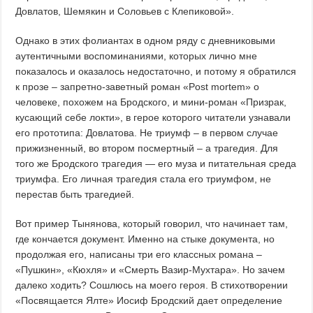
Довлатов, Шемякин и Соловьев с Клепиковой».
Однако в этих фолиантах в одном ряду с дневниковыми
аутентичными воспоминаниями, которых лично мне
показалось и оказалось недостаточно, и потому я обратился
к прозе – запретно-заветный роман «Post mortem» о
человеке, похожем на Бродского, и мини-роман «Призрак,
кусающий себе локти», в герое которого читатели узнавали
его прототипа: Довлатова. Не триумф – в первом случае
прижизненный, во втором посмертный – а трагедия. Для
того же Бродского трагедия — его муза и питательная среда
триумфа. Его личная трагедия стала его триумфом, не
перестав быть трагедией.
Вот пример Тынянова, который говорил, что начинает там,
где кончается документ. Именно на стыке документа, но
продолжая его, написаны три его классных романа –
«Пушкин», «Кюхля» и «Смерть Вазир-Мухтара». Но зачем
далеко ходить? Сошлюсь на моего героя. В стихотворении
«Посвящается Ялте» Иосиф Бродский дает определение