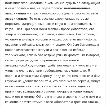
полемическое название, о чем можно судить по следующим
в нем словам – нет, не подзаголовок:
неполноценные
американцы
– в противоположность довлатовским
новым
американцам
. То есть русские американцы, которые
пережили миграционный шок и когда с ним справились, а
когда – нет. При всей моей любви к прозе Довлатова, его
жанр – облегченные, шутливые, смешливые, благостные, с
уклоном в анекдот, истории о наших соотечественниках за
океаном с обязательным хэппи-эндом. Он был бытописцем
нашей эмигрантской житухи и сознательно избегал
трагического, сглаживал острые углы искрометным юмором,
своего рода рецидив соцреализма с прививкой
американской соуп-оперы, дабы посмешить и умилить – в
угоду не очень все-таки требовательному читателю. Я
хорошо и близко знал Сережу – под конец жизни он сам был
глубоко не удовлетворен тем, что скользит по верхам, минуя
психологические корешки и избегая трагизма: одна из
причин его грандиозных запоев, которые в конце концов
свели его в могилу. Об этом я писал в своих книгах о нем и в
качестве постскриптума в эссе «Довлатов с третьего этажа»,