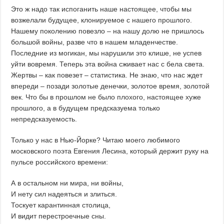
Это ж надо так испоганить наше настоящее, чтобы мы
возжелали будущее, клонируемое с нашего прошлого.
Нашему поколению повезло – на нашу долю не пришлось
большой войны, разве что в нашем младенчестве.
Последние из могикан, мы нарушили это клише, не успев
уйти вовремя. Теперь эта война сживает нас с бела света.
Жертвы – как повезет – статистика. Не знаю, что нас ждет
впереди – позади золотые денечки, золотое время, золотой
век. Что бы в прошлом не было плохого, настоящее хуже
прошлого, а в будущем предсказуема только
непредсказуемость.
Только у нас в Нью-Йорке? Читаю моего любимого
московского поэта Евгения Лесина, который держит руку на
пульсе российского времени:
А в остальном ни мира, ни войны,
И нету сил надеяться и злиться.
Тоскует карантинная столица,
И видит перестроечные сны.