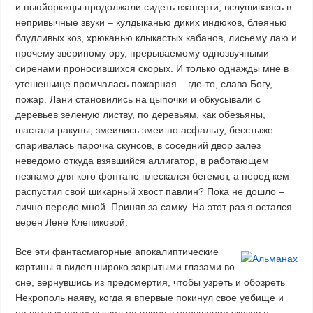
и ньюйоркжцы продолжали сидеть взаперти, вслушиваясь в
непривычные звуки – кулдыканью диких индюков, блеянью
блудливых коз, хрюканью клыкастых кабанов, лисьему лаю и
прочему звериному ору, прерываемому однозвучными
сиренами проносившихся скорых. И только однажды мне в
утешеньице промчалась пожарная – где-то, слава Богу,
пожар. Лани становились на цыпочки и обкусывали с
деревьев зеленую листву, по деревьям, как обезьяны,
шастали ракуны, змеились змеи по асфальту, бесстыже
спаривалась парочка скунсов, в соседний двор залез
неведомо откуда взявшийся аллигатор, в работающем
незнамо для кого фонтане плескался бегемот, а перед кем
распустил свой шикарный хвост павлин? Пока не дошло –
лично передо мной. Приняв за самку. На этот раз я остался
верен Лене Клепиковой.
Все эти фантасмагорные апокалиптические
картины я видел широко закрытыми глазами во
сне, вернувшись из предсмертия, чтобы узреть и обозреть
Некрополь наяву, когда я впервые покинул свое уебище и