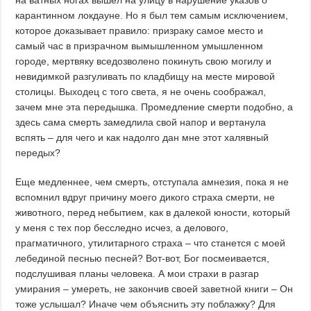
на ватных ногах вышел на улицу в нарушение указов о
карантинном локдауне. Но я был тем самым исключением,
которое доказывает правило: призраку самое место и
самый час в призрачном вымышленном умышленном
городе, мертвяку вседозволено покинуть свою могилу и
невидимкой разгуливать по кладбищу на месте мировой
столицы. Выходец с того света, я не очень соображал,
зачем мне эта передышка. Промедление смерти подобно, а
здесь сама смерть замедлила свой напор и вертанула
вспять – для чего и как надолго дан мне этот халявный
передых?
Еще медленнее, чем смерть, отступала амнезия, пока я не
вспомнил вдруг причину моего дикого страха смерти, не
животного, перед небытием, как в далекой юности, который
у меня с тех пор бесследно исчез, а делового,
прагматичного, утилитарного страха – что станется с моей
лебединой песнью песней? Вот-вот, Бог посмеивается,
подслушивая планы человека. А мои страхи в разгар
умирания – умереть, не закончив своей заветной книги – Он
тоже услышал? Иначе чем объяснить эту поблажку? Для