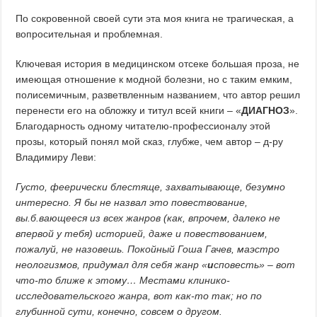
По сокровенной своей сути эта моя книга не трагическая, а
вопросительная и проблемная.
Ключевая история в медицинском отсеке большая проза, не
имеющая отношение к модной болезни, но с таким емким,
полисемичным, разветвленным названием, что автор решил
перенести его на обложку и титул всей книги – «
ДИАГНОЗ
».
Благодарность одному читателю-профессионалу этой
прозы, который понял мой сказ, глубже, чем автор – д-ру
Владимиру Леви:
Густо, феерически блестяще, захватывающе, безумно
интересно. Я бы не назвал это повествование,
вы.б.вающееся из всех жанров (как, впрочем, далеко не
впервой у тебя) историей, даже и повествованием,
пожалуй, не назовешь. Покойный Гоша Гачев, маэстро
неологизмов, придумал для себя жанр «
и
сповесть» – вот
что-то ближе к этому… Местами клинико-
исследовательского жанра, вот как-то так; но по
глубинной сути, конечно, совсем о другом.