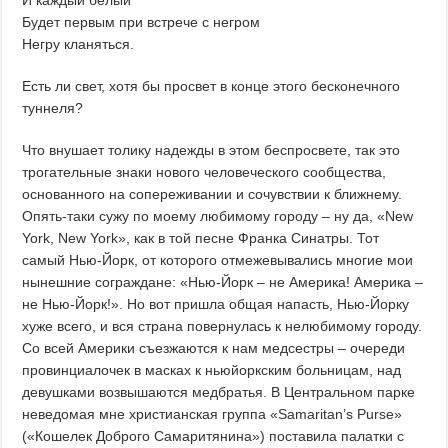
И каждый белый
Будет первым при встрече с негром
Негру кланяться.
Есть ли свет, хотя бы просвет в конце этого бесконечного
туннеля?
Что внушает толику надежды в этом беспросвете, так это
трогательные знаки нового человеческого сообщества,
основанного на сопереживании и сочувствии к ближнему.
Опять-таки сужу по моему любимому городу – ну да, «New
York, New York», как в той песне Франка Синатры. Тот
самый Нью-Йорк, от которого отмежевывались многие мои
нынешние сограждане: «Нью-Йорк – не Америка! Америка –
не Нью-Йорк!». Но вот пришла общая напасть, Нью-Йорку
хуже всего, и вся страна повернулась к нелюбимому городу.
Со всей Америки съезжаются к нам медсестры – очереди
провинциалочек в масках к ньюйоркским больницам, над
девушками возвышаются медбратья. В Центральном парке
неведомая мне христианская группа «Samaritan’s Purse»
(«Кошелек Доброго Самаритянина») поставила палатки с