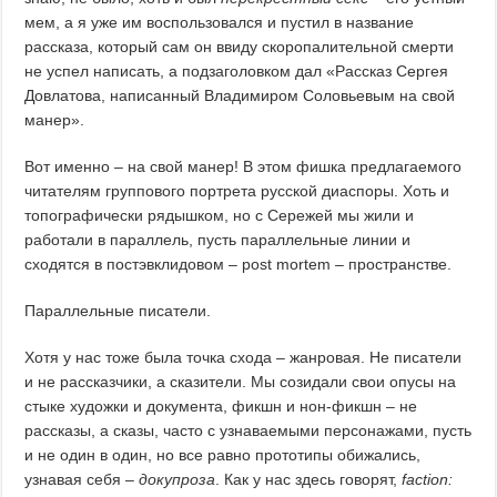
мем, а я уже им воспользовался и пустил в название
рассказа, который сам он ввиду скоропалительной смерти
не успел написать, а подзаголовком дал «Рассказ Сергея
Довлатова, написанный Владимиром Соловьевым на свой
манер».
Вот именно – на свой манер! В этом фишка предлагаемого
читателям группового портрета русской диаспоры. Хоть и
топографически рядышком, но с Сережей мы жили и
работали в параллель, пусть параллельные линии и
сходятся в постэвклидовом – post mortem – пространстве.
Параллельные писатели.
Хотя у нас тоже была точка схода – жанровая. Не писатели
и не рассказчики, а сказители. Мы созидали свои опусы на
стыке художки и документа, фикшн и нон-фикшн – не
рассказы, а сказы, часто с узнаваемыми персонажами, пусть
и не один в один, но все равно прототипы обижались,
узнавая себя –
докупроза
. Как у нас здесь говорят,
faction
: