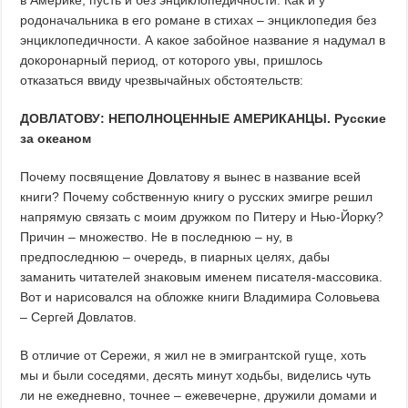
в Америке, пусть и без энциклопедичности. Как и у
родоначальника в его романе в стихах – энциклопедия без
энциклопедичности. А какое забойное название я надумал в
докоронарный период, от которого увы, пришлось
отказаться ввиду чрезвычайных обстоятельств:
ДОВЛАТОВУ: НЕПОЛНОЦЕННЫЕ АМЕРИКАНЦЫ. Русские
за океаном
Почему посвящение Довлатову я вынес в название всей
книги? Почему собственную книгу о русских эмигре решил
напрямую связать с моим дружком по Питеру и Нью-Йорку?
Причин – множество. Не в последнюю – ну, в
предпоследнюю – очередь, в пиарных целях, дабы
заманить читателей знаковым именем писателя-массовика.
Вот и нарисовался на обложке книги Владимира Соловьева
– Сергей Довлатов.
В отличие от Сережи, я жил не в эмигрантской гуще, хоть
мы и были соседями, десять минут ходьбы, виделись чуть
ли не ежедневно, точнее – ежевечерне, дружили домами и