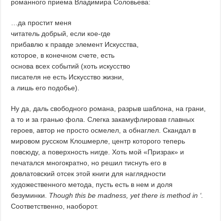
романного приема Владимира Соловьева:
…да простит меня
читатель добрый, если кое-где
прибавлю к правде элемент Искусства,
которое, в конечном счете, есть
основа всех событий (хоть искусство
писателя не есть Искусство жизни,
а лишь его подобье).
Ну да, даль свободного романа, разрыв шаблона, на грани,
а то и за гранью фола. Слегка закамуфлировав главных
героев, автор не просто осмелел, а обнаглел. Скандал в
мировом русском Клошмерле, центр которого теперь
повсюду, а поверхность нигде. Хоть мой «Призрак» и
печатался многократно, но решил тиснуть его в
довлатовский отсек этой книги для наглядности
художественного метода, пусть есть в нем и доля
безуминки.
Though this be madness, yet there is method in ‘.
Соответственно, наоборот.