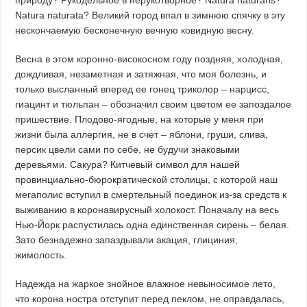
природу? Рукодельное в нерукотворное? Natura naturans?
Natura naturata? Великий город впал в зимнюю спячку в эту
нескончаемую бесконечную вечную ковидную весну.
Весна в этом коронно-високосном году поздняя, холодная,
дождливая, незаметная и затяжная, что моя болезнь, и
только высланный вперед ее гонец триколор – нарцисс,
гиацинт и тюльпан – обозначил своим цветом ее запоздалое
пришествие. Плодово-ягодные, на которые у меня при
жизни была аллергия, не в счет – яблони, груши, слива,
персик цвели сами по себе, не будучи знаковыми
деревьями. Сакура? Китчевый символ для нашей
провинциально-бюрократической столицы, с которой наш
мегаполис вступил в смертельный поединок из-за средств к
выживанию в коронавирусный холокост. Поначалу на весь
Нью-Йорк распустилась одна единственная сирень – белая.
Зато безнадежно запаздывали акация, глициния,
жимолость.
Надежда на жаркое знойное влажное невыносимое лето,
что корона ностра отступит перед пеклом, не оправдалась,