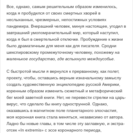
Все, однако, самым решительным образом изменилось,
когда я пробудился от своих смертных хворей в
неслыханных, чрезмерных, непостижных условиях
пандемира. Вчерашний человек, минуя настоящее, угодил в
завтрашний умопомрачительный мир, который наступил,
когда я был в смертельной отключке. Пробуждение к жизни
было драматичным для меня как для писателя. Сродни
шекспировскому промежуточному человеку,
похожему на
маленькое государство, где вспыхнуло междоусобье
.
С быстротой мысли я вернулся к прерванному, как полет,
проекту, чтобы, оставшись верным изначальному замыслу
создать художественную энциклопедию русской Америки,
коренным образом изменить сюжетный и метафорический
бег моей заветной книги. Нет, не перевести стрелки на царь-
вирус, что сделало бы книгу однострунной. Однако,
оказавшись в магнитном поле планетарного злосчастия,
моя коронная книга стала меняться, независимо от автора.
Ладно бы новые главы, в том числе эту заглавную, и экстра-
отсек «In extremis» с эссе коронарного периода,