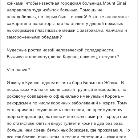
койками, чтобы известная городская больница Mount Sinai
направляла туда избыток больных. Помощь не
понадобилась, но порыв был – и какой! А кто те анонимные
самаритяне-волонтеры, кто оставляет у дверей пожилых
ньюйоркжцев пластиковые мешки с завтраками, ланчами и
замороженными обедами?
Чудесные ростки новой человеческой солидарности.
Выживут и прорастут, когда Корона, наконец, отступит?
Vita nuova?
Я живу в Куинсе, одном из пяти боро Большого Яблока. В
нескольких милях от меня самый трупный микрорайон, по
роковому совпадению официально именуемый Корона –
рекордсмен по числу коронных заболеваний и жертв. Тому
есть причины: скученность населения, по преимуществу
афроамериканцы, латинос и нелегалы-эмигре – среди них
по статистике клятый вирус гуляет и косит в два раз раза
больше, чем среди белых ньюйоркжцев, где проживаю я. Но
все так близко, рядышком, в тесном сплетении – какая там