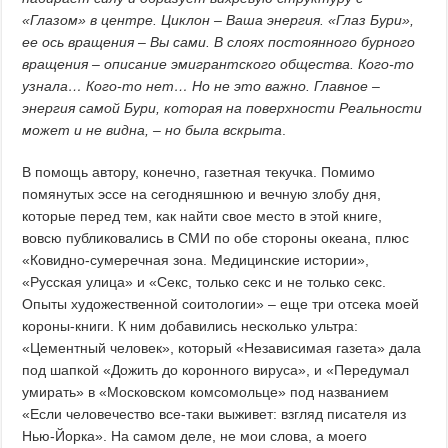
«Глазом» в центре. Циклон – Ваша энергия. «Глаз Бури»,
ее ось вращения – Вы сами. В слоях постоянного бурного
вращения – описание эмигрантского общества. Кого-то
узнала… Кого-то нет… Но не это важно. Главное –
энергия самой Бури, которая на поверхности Реальности
может и не видна, – но была вскрыта
.
В помощь автору, конечно, газетная текучка. Помимо
помянутых эссе на сегодняшнюю и вечную злобу дня,
которые перед тем, как найти свое место в этой книге,
вовсю публиковались в СМИ по обе стороны океана, плюс
«Ковидно-сумеречная зона. Медицинские истории»,
«Русская улица» и «Секс, только секс и не только секс.
Опыты художественной соитологии» – еще три отсека моей
короны-книги. К ним добавились несколько ультра:
«Цементный человек», который «Независимая газета» дала
под шапкой «Дожить до коронного вируса», и «Передумал
умирать» в «Московском комсомольце» под названием
«Если человечество все-таки выживет: взгляд писателя из
Нью-Йорка». На самом деле, не мои слова, а моего