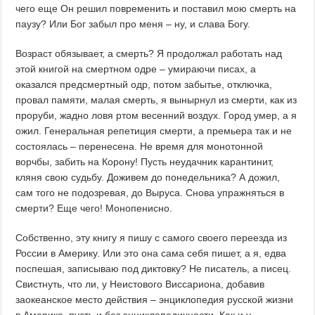
чего еще Он решил повременить и поставил мою смерть на
паузу? Или Бог забыл про меня – ну, и слава Богу.
Возраст обязывает, а смерть? Я продолжал работать над
этой книгой на смертном одре – умираючи писах, а
оказался предсмертный одр, потом забытье, отключка,
провал памяти, малая смерть, я вынырнул из смерти, как из
проруби, жадно ловя ртом весенний воздух. Город умер, а я
ожил. Генеральная репетиция смерти, а премьера так и не
состоялась – перенесена. Не время для монотонной
ворчбы, забить на Корону! Пусть неудачник карантинит,
кляня свою судьбу. Доживем до понедельника? А дожил,
сам того не подозревая, до Выруса. Снова упражняться в
смерти? Еще чего! Монопенисно.
Собственно, эту книгу я пишу с самого своего переезда из
России в Америку. Или это она сама себя пишет, а я, едва
поспешая, записываю под диктовку? Не писатель, а писец.
Свистнуть, что ли, у Неистового Виссариона, добавив
заокеанское место действия – энциклопедия русской жизни