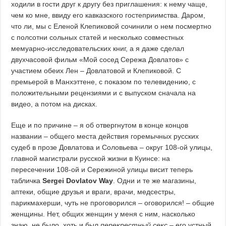
ходили в гости друг к другу без приглашения: к нему чаще,
чем ко мне, ввиду его кавказского гостеприимства. Даром,
что ли, мы с Еленой Клепиковой сочинили о нем посмертно
с полсотни сольных статей и несколько совместных
мемуарно-исследовательских книг, а я даже сделал
двухчасовой фильм «Мой сосед Сережа Довлатов» с
участием обеих Лен – Довлатовой и Клепиковой. С
премьерой в Манхэттене, с показом по телевидению, с
положительными рецензиями и с выпуском сначала на
видео, а потом на дисках.
Еще и по причине – я об отвергнутом в конце концов
названии – общего места действия горемычных русских
судеб в прозе Довлатова и Соловьева – округ 108-ой улицы,
главной магистрали русской жизни в Куинсе: на
пересечении 108-ой и Сережиной улицы висит теперь
табличка
Sergei
Dovlatov
Way
. Одни и те же магазины,
аптеки, общие друзья и враги, врачи, медсестры,
парикмахерши, чуть не проговорился – оговорился! – общие
женщины. Нет, общих женщин у меня с ним, насколько
знаю, не было, хоть и был
перекрестный секс
– его устный