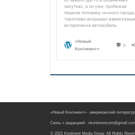
«Новый Континент» - американский литерату
Связь с редакцией - nkontinentcom@gmail.co
© 2021 Kontinent Media Group. All Rights Reser