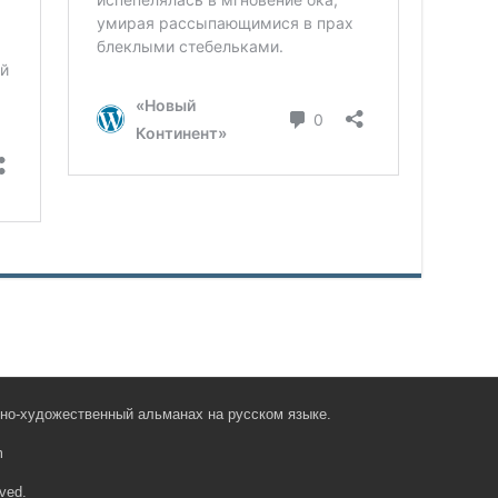
рно-художественный альманах на русском языке.
m
ved.