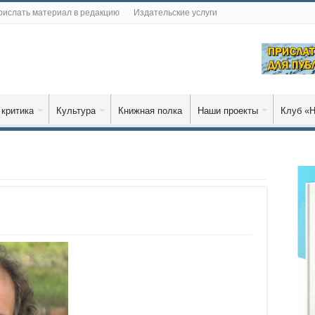
рислать материал в редакцию
Издательские услуги
 критика
Культура
Книжная полка
Наши проекты
Клуб «Н