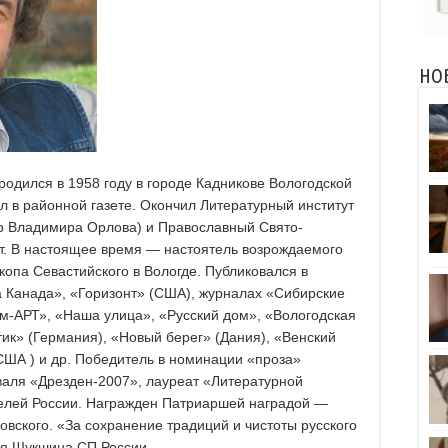
НО
родился в 1958 году в городе Кадникове Вологодской
л в районной газете. Окончил Литературный институт
нар Владимира Орлова) и Православный Свято-
т. В настоящее время — настоятель возрождаемого
опа Севастийского в Вологде. Публиковался в
а Канада», «Горизонт» (США), журналах «Сибирские
ум-АРТ», «Наша улица», «Русский дом», «Вологодская
ик» (Германия), «Новый берег» (Дания), «Венский
США ) и др. Победитель в номинации «проза»
аля «Дрезден-2007», лауреат «Литературной
елей России. Награжден Патриаршей наградой —
ского. «За сохранение традиций и чистоты русского
ия Шукшина СП России.