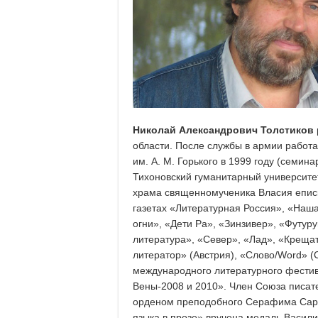
Николай Александрович Толстиков
области. После службы в армии работа
им. А. М. Горького в 1999 году (семи
Тихоновский гуманитарный университе
храма священномученика Власия еписк
газетах «Литературная Россия», «Наш
огни», «Дети Ра», «Зинзивер», «Футур
литература», «Север», «Лад», «Крещат
литератор» (Австрия), «Слово/Word» (
международного литературного фестив
Вены-2008 и 2010». Член Союза писат
орденом преподобного Серафима Саров
языка в прозе» вручена медаль Васил