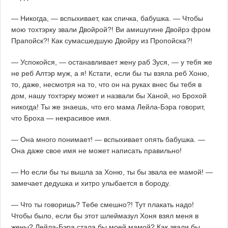
— Никогда, — вспыхивает, как спичка, бабушка. — Чтобы
мою тохтэрку звали Двойрой?! Ви амишугине Двойрэ фром
Прапойск?! Как сумасшедшую Двойру из Пропойска?!
— Успокойся, — останавливает жену раб Зуся, — у тебя же
не реб Алтэр муж, а я! Кстати, если бы ты взяла реб Хоню,
то, даже, несмотря на то, что он на руках внес бы тебя в
дом, нашу тохтэрку может и назвали бы Ханой, но Брохой
никогда! Ты же знаешь, что его мама Лейла-Бэра говорит,
что Броха — некрасивое имя.
— Она много понимает! — вспыхивает опять бабушка. —
Она даже свое имя не может написать правильно!
— Но если бы ты вышла за Хоню, ты бы звала ее мамой! —
замечает дедушка и хитро улыбается в бороду.
— Что ты говоришь? Тебе смешно?! Тут плакать надо!
Чтобы было, если бы этот шлеймазул Хоня взял меня в
жены? Лейла-Бэра стала бы моей мамой? Как звали бы