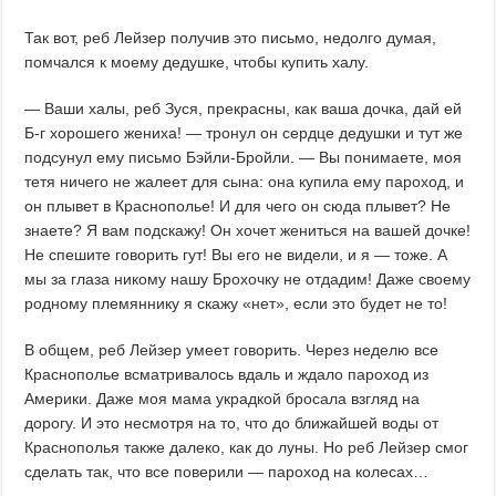
Так вот, реб Лейзер получив это письмо, недолго думая,
помчался к моему дедушке, чтобы купить халу.
— Ваши халы, реб Зуся, прекрасны, как ваша дочка, дай ей
Б-г хорошего жениха! — тронул он сердце дедушки и тут же
подсунул ему письмо Бэйли-Бройли. — Вы понимаете, моя
тетя ничего не жалеет для сына: она купила ему пароход, и
он плывет в Краснополье! И для чего он сюда плывет? Не
знаете? Я вам подскажу! Он хочет жениться на вашей дочке!
Не спешите говорить гут! Вы его не видели, и я — тоже. А
мы за глаза никому нашу Брохочку не отдадим! Даже своему
родному племяннику я скажу «нет», если это будет не то!
В общем, реб Лейзер умеет говорить. Через неделю все
Краснополье всматривалось вдаль и ждало пароход из
Америки. Даже моя мама украдкой бросала взгляд на
дорогу. И это несмотря на то, что до ближайшей воды от
Краснополья также далеко, как до луны. Но реб Лейзер смог
сделать так, что все поверили — пароход на колесах…