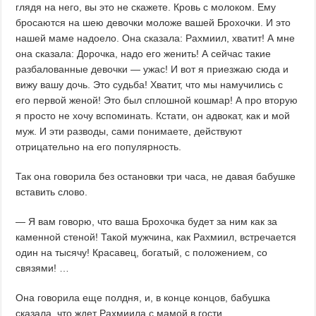
глядя на него, вы это не скажете. Кровь с молоком. Ему
бросаются на шею девочки моложе вашей Брохочки. И это
нашей маме надоело. Она сказала: Рахмиил, хватит! А мне
она сказала: Дорочка, надо его женить! А сейчас такие
разбалованные девочки — ужас! И вот я приезжаю сюда и
вижу вашу дочь. Это судьба! Хватит, что мы намучились с
его первой женой! Это был сплошной кошмар! А про вторую
я просто не хочу вспоминать. Кстати, он адвокат, как и мой
муж. И эти разводы, сами понимаете, действуют
отрицательно на его популярность.
Так она говорила без остановки три часа, не давая бабушке
вставить слово.
— Я вам говорю, что ваша Брохочка будет за ним как за
каменной стеной! Такой мужчина, как Рахмиил, встречается
один на тысячу! Красавец, богатый, с положением, со
связями! …
Она говорила еще полдня, и, в конце концов, бабушка
сказала, что ждет Рахмиила с мамой в гости.