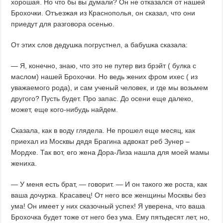
хорошая. Но что бы вы думали? Он не отказался от нашей
Брохочки. Отъезжая из Краснополья, он сказал, что они
приедут для разговора осенью.
От этих слов дедушка погрустнел, а бабушка сказала:
— Я, конечно, знаю, что это не путер виз брэйт ( булка с
маслом) нашей Брохочки. Но ведь жених фром ихес ( из
уважаемого рода), и сам ученый человек, и где мы возьмем
другого? Пусть будет. Про запас. До осени еще далеко,
может, еще кого-нибудь найдем.
Сказала, как в воду глядела. Не прошел еще месяц, как
приехал из Москвы дядя Брагина адвокат реб Зунер –
Мордхе. Так вот, его жена Дора-Лиза нашла для моей мамы
жениха.
— У меня есть брат, — говорит. — И он такого же роста, как
ваша дочурка. Красавец! От него все женщины Москвы без
ума! Он имеет у них сказочный успех! Я уверена, что ваша
Брохочка будет тоже от него без ума. Ему пятьдесят лет, но,