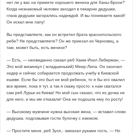
нет ли у вас на примете хорошего жениха для Ханы-Брохи?
Когда незнакомый человек заходил в пекарню дедушки,
глаза дедушки загорались надеждой. И вы понимаете какой!
Он искал мне папу!
Вы представляете, как он встретил брата краснопольского
ребе? Не представляете? Он же приехал из Черновиц, а
там, может быть, есть женихи?
— Есть, — неожиданно сказал реб Хаим-Ихил Либерман, —
Это мой мизинкул ( младшенький) Меер-Липа. Он окончил
хедер и сейчас собирается продолжать учебу в Киевской
ешиве. Если бы это был не мой ребенок, то я бы его хвалил
все время, пока я тут, а так я скажу просто: к нам сватался
сам реб Лурье из Киева! Но мой сын сказал, что их дочка не
для него, и мы им отказали! Она не подошла ему по росту!
— Высокому мужчине нужна высокая жена, — вставил слово
дедушка, подсовывая гостю булочку с изюмом.
— Простите меня, реб Зуся,- замахал руками гость. — Но