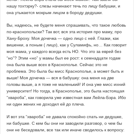
нашу тохтэрку?- слезы начинают течь по лицу бабушки, и
она утыкается мокрым лицом в бороду дедушки.
Вы, надеюсь, не будете меня спрашивать, что такое любовь
по-краснопольски? Так вот, вся эта история про маму, про
Хану-Броху. Моя дочечка — одно лицо с ней. Глазки, как
вишенки, а поным ( лицо), как у Суламифь, но… Как говорит
моя мама, у каждого всегда есть НО. Что это за еврей без
“но”? Этим «но” у мамы был ее рост: к семнадцати годам
она была выше всех в Краснополье. Сейчас это не
проблема. Это была бы мисс Краснополье, а может быть и
выше! Моя дочечка — вся в бабушку: она меня на две
головы выше, а я тоже не маленький! И она уже мисс ихний
университет! Но тогда, в Краснополье, это была настоящая
“хвароба”, как говорила уже известная вам Лейла-Бэра. Ибо
ни один жених не доходил ей до плеча.
И вот эта “хвароба” не давала спокойно спать ни дедушке,
ни бабушке. С кем бы они ни заводили разговор, о чем бы
они не беседовали, все так или иначе сводилось к вопросу: