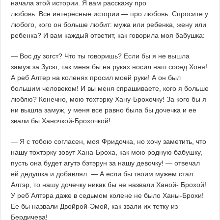
начала этой истории. Я вам расскажу про
любовь. Все интересные истории — про любовь. Спросите у
любого, кого он больше любит: мужа или ребенка, жену или
ребенка? И вам каждый ответит, как говорила моя бабушка:
— Вос ду зогст? Что ты говоришь? Если бы я не вышла
замуж за Зусю, так меня бы на руках носил наш сосед Хоня!
А реб Алтер на коленях просил моей руки! А он был
большим человеком! И вы меня спрашиваете, кого я больше
люблю? Конечно, мою тохтэрку Хану-Брохочку! За кого бы я
ни вышла замуж, у меня все равно была бы дочечка и ее
звали бы Ханочкой-Брохочкой!
— Я с тобою согласен, моя Фридочка, но хочу заметить, что
нашу тохтэрку зовут Хана-Броха, как мою родную бабушку,
пусть она будет агутэ бэтэрун за нашу девочку! — отвечал
ей дедушка и добавлял. — А если бы твоим мужем стал
Алтэр, то нашу дочечку никак бы не назвали Ханой- Брохой!
У реб Алтэра даже в седьмом колене не было Ханы-Брохи!
Ее бы назвали Двойрой-Эмой, как звали их тетку из
Бердичева!