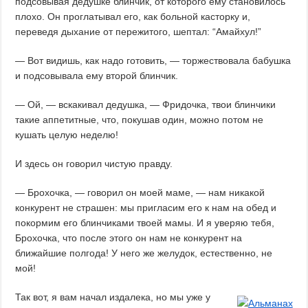
подсовывая дедушке блинчик, от которого ему становилось
плохо. Он проглатывал его, как больной касторку и,
переведя дыхание от пережитого, шептал: “Амайхул!”
— Вот видишь, как надо готовить, — торжествовала бабушка
и подсовывала ему второй блинчик.
— Ой, — вскакивал дедушка, — Фридочка, твои блинчики
такие аппетитные, что, покушав один, можно потом не
кушать целую неделю!
И здесь он говорил чистую правду.
— Брохочка, — говорил он моей маме, — нам никакой
конкурент не страшен: мы пригласим его к нам на обед и
покормим его блинчиками твоей мамы. И я уверяю тебя,
Брохочка, что после этого он нам не конкурент на
ближайшие полгода! У него же желудок, естественно, не
мой!
Так вот, я вам начал издалека, но мы уже у