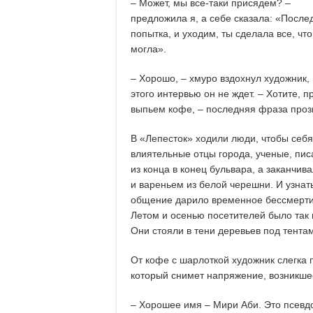
– Может, мы все-таки присядем? –
предложила я, а себе сказала: «После
попытка, и уходим, ты сделала все, что
могла».
– Хорошо, – хмуро вздохнул художник,
этого интервью он не ждет. – Хотите, п
выпьем кофе, – последняя фраза прозв
В «Лепесток» ходили люди, чтобы себя
влиятельные отцы города, ученые, пис
из конца в конец бульвара, а заканчив
и вареньем из белой черешни. И узнат
общение дарило временное бессмертие
Летом и осенью посетителей было так 
Они стояли в тени деревьев под тентам
От кофе с шарлоткой художник слегка 
который снимет напряжение, возникше
– Хорошее имя – Мири Аби. Это псев