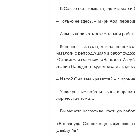
– В Союзе есть комната, где мы могли
– Только не здесь, – Мири Аби, переб
– А вы видели хоть какие-то мои работ
– Конечно, – сказала, мысленно похвал
каталоги с репродукциями работ художн
«Строители счастья», «На полях Азерб
звания Народного художника и академи
– И что? Они вам нравятся? – с ирони
– У вас разные работы… что-то нравит
лирическая тема…
– Вы можете назвать конкретную работ
«Вот зануда! Спроси еще, какие всесв
улыбку №7.