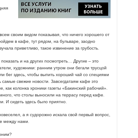
дняя
 всем своим видом показывая, что ничего хорошего от
ройдем в кафе, тут рядом, на бульваре, заодно
учала приветливо, такое извинение за грубость.
 показать и на других посмотреть… Другие – это
атели, художники: ранним утром они бегали трусцой
али бег здесь, чтобы выпить хороший чай со специями
ь самые свежие новости. Завсегдатаям кафе это
, как колонка хроники газеты «Бакинский рабочий».
много, что столы выносили на террасу перед кафе.
и. И сидеть здесь было приятно.
повеселел, а я судорожно искала свой первый вопрос,
е между нами.
доним?