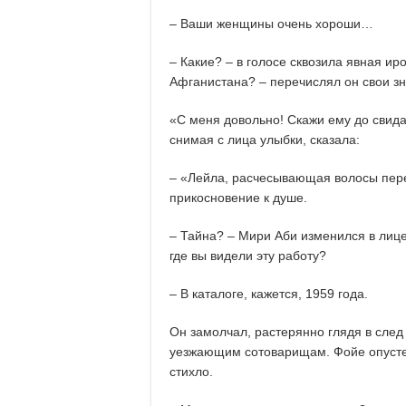
– Ваши женщины очень хороши…
– Какие? – в голосе сквозила явная ир
Афганистана? – перечислял он свои з
«С меня довольно! Скажи ему до свидан
снимая с лица улыбки, сказала:
– «Лейла, расчесывающая волосы пере
прикосновение к душе.
– Тайна? – Мири Аби изменился в лице
где вы видели эту работу?
– В каталоге, кажется, 1959 года.
Он замолчал, растерянно глядя в след
уезжающим сотоварищам. Фойе опуст
стихло.