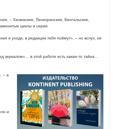
ония, – Хачмаские, Ленкоранские, Бенгальские,
наменитые циклы и серии.
ия и уходи, в редакции тебя поймут», – но вслух, не
д зеркалом»… в этой работе есть какая-то тайна…
, – а
ело и