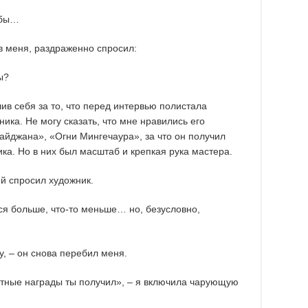
 бы…
ив меня, раздраженно спросил:
ы?
ив себя за то, что перед интервью полистала
ика. Не могу сказать, что мне нравились его
айджана», «Огни Мингечаура», за что он получил
ка. Но в них был масштаб и крепкая рука мастера.
ей спросил художник.
ся больше, что-то меньше… но, безусловно,
у, – он снова перебил меня.
етные награды ты получил», – я включила чарующую