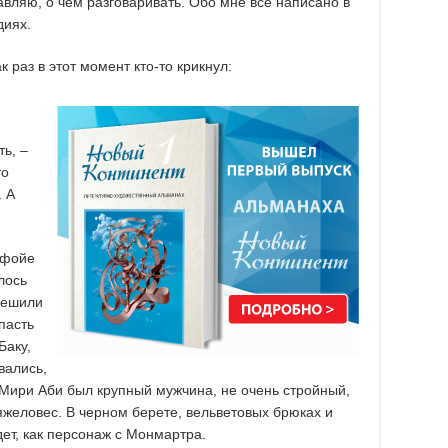
авляю, о чем разговаривать. Обо мне все написано в
диях.
ак раз в этот момент кто-то крикнул:
ть, –
то
. А
 фойе
лось
пешили
пасть
Баку,
вались,
 Мири Аби был крупный мужчина, не очень стройный,
тяжеловес. В черном берете, вельветовых брюках и
дет, как персонаж с Монмартра.