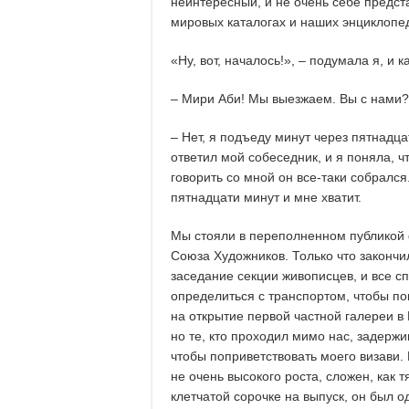
неинтересный, и не очень себе предст
мировых каталогах и наших энциклопе
«Ну, вот, началось!», – подумала я, и к
– Мири Аби! Мы выезжаем. Вы с нами?
– Нет, я подъеду минут через пятнадца
ответил мой собеседник, и я поняла, ч
говорить со мной он все-таки собрался
пятнадцати минут и мне хватит.
Мы стояли в переполненном публикой
Союза Художников. Только что закончи
заседание секции живописцев, и все с
определиться с транспортом, чтобы по
на открытие первой частной галереи в 
но те, кто проходил мимо нас, задержи
чтобы поприветствовать моего визави.
не очень высокого роста, сложен, как 
клетчатой сорочке на выпуск, он был о