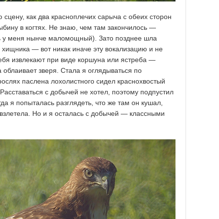
сцену, как два красноплечих сарыча с обеих сторон
ыбину в когтях. Не знаю, чем там закончилось —
ль у меня нынче маломощный). Зато позднее шла
 хищника — вот никак иначе эту вокализацию и не
себя извлекают при виде коршуна или ястреба —
а облаивает зверя. Стала я оглядываться по
арослях паслена лохолистного сидел краснохвостый
 Расставаться с добычей не хотел, поэтому подпустил
да я попыталась разглядеть, что же там он кушал,
 взлетела. Но и я осталась с добычей — классными