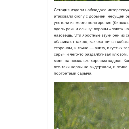
Сегодня издали наблюдала интересную 
атаковали скопу с добычей, несущей р
улетели из моего поля зрения (бинок
вдоль реки и слышу: вороны «лают» на
назовешь. Эти яростные звуки они из 
облаивают так же, как охотничья собак
сторонам, и точно — внизу, в густых з
сарыч и чего-то раздалбливал клювом.
меня на несколько хороших кадров. Ког
все-таки нервы не выдержали, и птица
портретами сарыча.