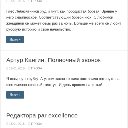
16.01.2016
ПРОЗА
Глеб Лебезятников худ и гнут, как породистая борзая. Зрение у
него снайперское. Соответствующий борзой нюх. С любимой
женщиной он может семь раз за ночь. Больше же всего он любит
русскую историю и свое начальство.
Далее »
Артур Кангин. Полночный звонок
16.01.2016
ПРОЗА
Я швырнул трубку. А утром какая-то сила заставила затянуть на
шее именно красный галстук. И день прошел на «ять»!
Далее »
Редактора par excellence
16.01.2016
ПРОЗА