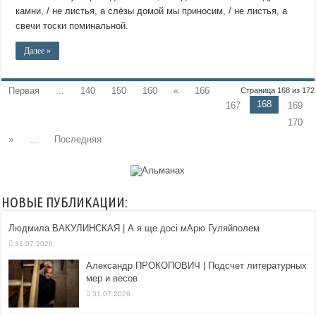
камни, / не листья, а слёзы домой мы приносим, / не листья, а
свечи тоски поминальной.
Далее »
Первая
...
140
150
160
«
166
Страница 168 из 172
168
167
169
170
»
...
Последняя
НОВЫЕ ПУБЛИКАЦИИ:
Людмила ВАКУЛИНСКАЯ | А я ще досі мАрю Гуляйполем
31.07.2026
Александр ПРОКОПОВИЧ | Подсчет литературных
мер и весов
31.07.2026