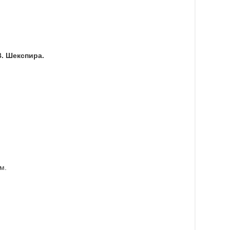
В. Шекспира.
м.