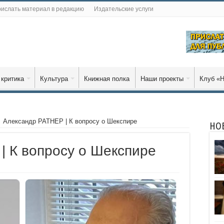
ислать материал в редакцию
Издательские услуги
 критика
Культура
Книжная полка
Наши проекты
Клуб «Н
Александр РАТНЕР | К вопросу о Шекспире
НО
| К вопросу о Шекспире