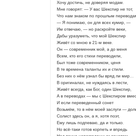
Хочу достичь, не доверяя модам.
Мне говорят: — У вас Шекспир не тот,
Что нам знаком по прошлым перевода
— Я понимаю, он для всех кумир, —
Им отвечаю, — но раскройте веки,
Дабы уразуметь, что мой Шекспир
Живёт со мною в 21-м веке.
Он — современник мой, а до меня
Всем, кто его стихи переводили,
Был тоже современником, ценя
В те времена таланты их и стили.
Без них о нём узнал бы вряд ли мир…
В оригиналах, не нуждаясь в лести,
Живёт всегда, как Бог, один Шекспир,
А в переводах — мы с Шекспиром вмес
И если переведенный сонет
Возьмём, то в нём моей заслуги — дол
Солист здесь он, а я, хотя поэт,
Ему лишь подпеваю, да и только.
Но всё-таки готов корпеть и впредь
Над вечно неразгаданным сонетом,