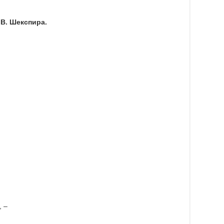
 В. Шекспира.
.
, ‒