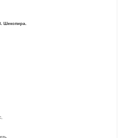
В. Шекспира.
с,
рть,