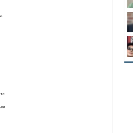
м.
те.
ька.