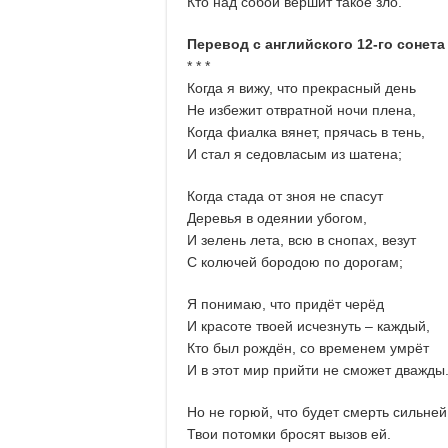
Кто над собой вершит такое зло.
Перевод с английского 12-го сонета
* * *
Когда я вижу, что прекрасный день
Не избежит отвратной ночи плена,
Когда фиалка вянет, прячась в тень,
И стал я седовласым из шатена;
Когда стада от зноя не спасут
Деревья в одеянии убогом,
И зелень лета, всю в снопах, везут
С колючей бородою по дорогам;
Я понимаю, что придёт черёд
И красоте твоей исчезнуть ‒ каждый,
Кто был рождён, со временем умрёт
И в этот мир прийти не сможет дважды
Но не горюй, что будет смерть сильней
Твои потомки бросят вызов ей.