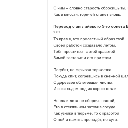
С ним ‒ словно старость сбросишь ты, 
Как в юности, горячей станет вновь.
Перевод с английского 5-го сонета 
* * *
То время, что прелестный образ твой
Своей работой создавало летом,
Тебя проститься с этой красотой
Зимой заставит и его при этом
Погубит, не скрывая торжества,
Покуда спит, согревшись в снежной ша
С деревьев облетевшая листва,
И соки льдом под их корою стали.
Но если лета не сберечь настой,
Его в стеклянном заточив сосуде,
Как узника в тюрьме, то с красотой
О ней и память пропадёт, по сути.