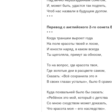
И, может быть, удастся так подпеть,
Чтоб нас назвали в будущем дуэтом.
* * *
Перевод с английского 2-го сонета 
* * *
Когда траншеи выроют года
На поле красоты твоей и лоске,
И юности наряд, в каком всегда
Ты щеголяла, примут за обноски,
То на вопрос, где красота твоя,
Где золотые дни в расцвете самом,
Сказать: «Всё сохранила это я
В своих глазах усталых», было б срамо
Куда похвальней было бы сказать:
«Ребёнок это мой, который с детства
Со мною сходством может доказать,
Что красота моя ‒ его наследство».