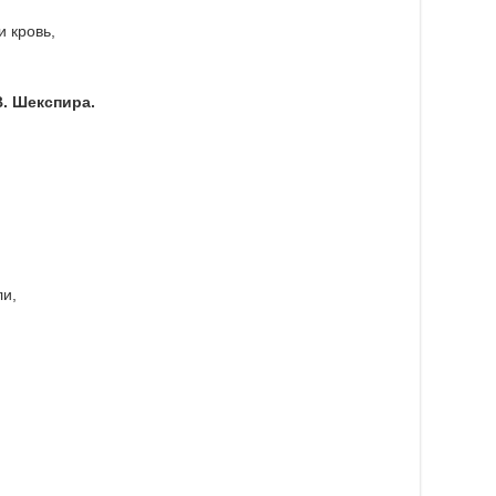
и кровь,
В. Шекспира.
ли,