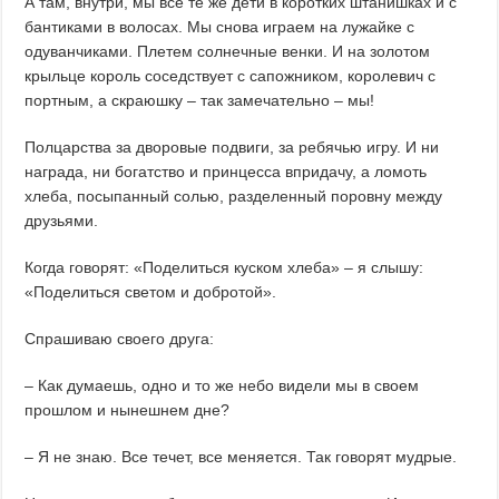
А там, внутри, мы все те же дети в коротких штанишках и с
бантиками в волосах. Мы снова играем на лужайке с
одуванчиками. Плетем солнечные венки. И на золотом
крыльце король соседствует с сапожником, королевич с
портным, а скраюшку – так замечательно – мы!
Полцарства за дворовые подвиги, за ребячью игру. И ни
награда, ни богатство и принцесса впридачу, а ломоть
хлеба, посыпанный солью, разделенный поровну между
друзьями.
Когда говорят: «Поделиться куском хлеба» – я слышу:
«Поделиться светом и добротой».
Спрашиваю своего друга:
– Как думаешь, одно и то же небо видели мы в своем
прошлом и нынешнем дне?
– Я не знаю. Все течет, все меняется. Так говорят мудрые.