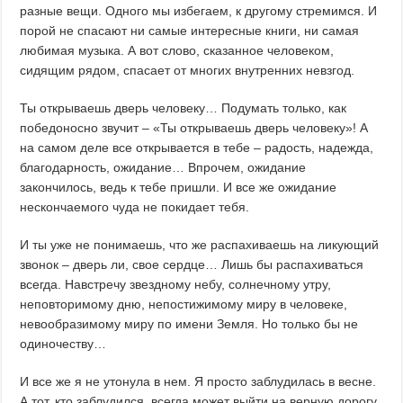
разные вещи. Одного мы избегаем, к другому стремимся. И
порой не спасают ни самые интересные книги, ни самая
любимая музыка. А вот слово, сказанное человеком,
сидящим рядом, спасает от многих внутренних невзгод.
Ты открываешь дверь человеку… Подумать только, как
победоносно звучит – «Ты открываешь дверь человеку»! А
на самом деле все открывается в тебе – радость, надежда,
благодарность, ожидание… Впрочем, ожидание
закончилось, ведь к тебе пришли. И все же ожидание
нескончаемого чуда не покидает тебя.
И ты уже не понимаешь, что же распахиваешь на ликующий
звонок – дверь ли, свое сердце… Лишь бы распахиваться
всегда. Навстречу звездному небу, солнечному утру,
неповторимому дню, непостижимому миру в человеке,
невообразимому миру по имени Земля. Но только бы не
одиночеству…
И все же я не утонула в нем. Я просто заблудилась в весне.
А тот, кто заблудился, всегда может выйти на верную дорогу.