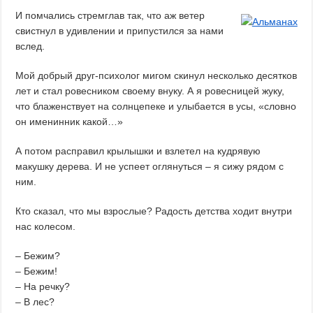
И помчались стремглав так, что аж ветер
свистнул в удивлении и припустился за нами
вслед.
Мой добрый друг-психолог мигом скинул несколько десятков
лет и стал ровесником своему внуку. А я ровесницей жуку,
что блаженствует на солнцепеке и улыбается в усы, «словно
он именинник какой…»
А потом расправил крылышки и взлетел на кудрявую
макушку дерева. И не успеет оглянуться – я сижу рядом с
ним.
Кто сказал, что мы взрослые? Радость детства ходит внутри
нас колесом.
– Бежим?
– Бежим!
– На речку?
– В лес?