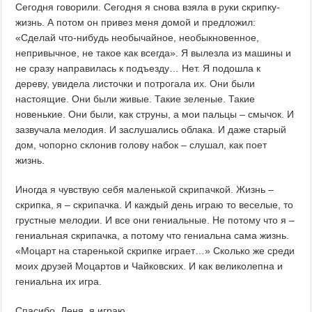
Сегодня говорили. Сегодня я снова взяла в руки скрипку-
жизнь. А потом он привез меня домой и предложил:
«Сделай что-нибудь необычайное, необыкновенное,
непривычное, не такое как всегда». Я вылезла из машины и
не сразу направилась к подъезду… Нет. Я подошла к
дереву, увидела листочки и потрогала их. Они были
настоящие. Они были живые. Такие зеленые. Такие
новенькие. Они были, как струны, а мои пальцы – смычок. И
зазвучала мелодия. И заслушались облака. И даже старый
дом, чопорно склонив голову набок – слушал, как поет
жизнь.
Иногда я чувствую себя маленькой скрипачкой. Жизнь –
скрипка, я – скрипачка. И каждый день играю то веселые, то
грустные мелодии. И все они гениальные. Не потому что я –
гениальная скрипачка, а потому что гениальна сама жизнь.
«Моцарт на старенькой скрипке играет…» Сколько же среди
моих друзей Моцартов и Чайковских. И как великолепна и
гениальна их игра.
Спасибо, Леня, я играю…