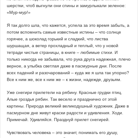
шерстки, чтоб выгнули они спины и замурлыкали зеленое:
«Мур-мур!»
Я так долго шла, что кажется, успела за это время забыть, а
потом вспомнить самые известные истины – что солнце
горячее, а шоколад горький и сладкий, что листва
шуршащая, а ветер прохладный и теплый, что у новой
тетради чистые страницы, в книге – любимые стихи. И
только никогда не забывала, что рука друга надежная, плечо
верное, а улыбка светлая даже в пасмурные дни. После
всех падений и разочарований – куда же я шла так упорно?
Все к ним же, все к ним же – к жизни, надежде, друзьям.
Уже снегири прилетели на рябину. Красные грудки птиц.
Алые гроздья рябин. Так весело и празднично от этой
картины. Природа великий великодушный художник. Даже в
пасмурном дне живут краски радости и удивления. Ходи.
Примечай. Удивляйся. Празднуй прилет снегирей.
Чувствовать человека – это значит, понимать его душу,