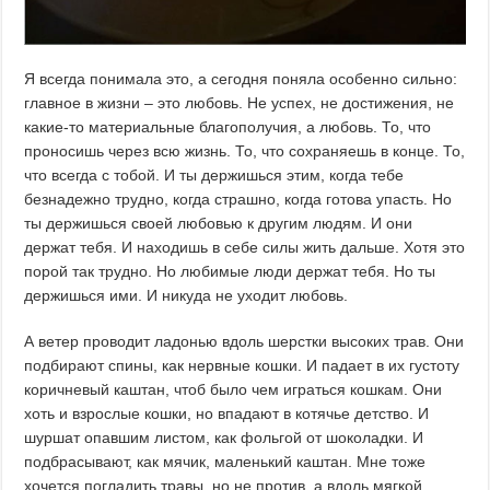
Я всегда понимала это, а сегодня поняла особенно сильно:
главное в жизни – это любовь. Не успех, не достижения, не
какие-то материальные благополучия, а любовь. То, что
проносишь через всю жизнь. То, что сохраняешь в конце. То,
что всегда с тобой. И ты держишься этим, когда тебе
безнадежно трудно, когда страшно, когда готова упасть. Но
ты держишься своей любовью к другим людям. И они
держат тебя. И находишь в себе силы жить дальше. Хотя это
порой так трудно. Но любимые люди держат тебя. Но ты
держишься ими. И никуда не уходит любовь.
А ветер проводит ладонью вдоль шерстки высоких трав. Они
подбирают спины, как нервные кошки. И падает в их густоту
коричневый каштан, чтоб было чем играться кошкам. Они
хоть и взрослые кошки, но впадают в котячье детство. И
шуршат опавшим листом, как фольгой от шоколадки. И
подбрасывают, как мячик, маленький каштан. Мне тоже
хочется погладить травы, но не против, а вдоль мягкой