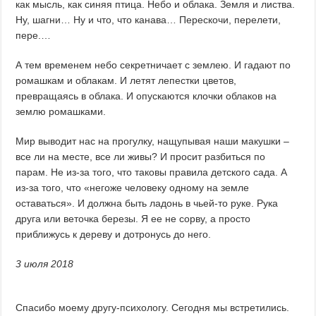
как мысль, как синяя птица. Небо и облака. Земля и листва.
Ну, шагни… Ну и что, что канава… Перескочи, перелети,
пере.…
А тем временем небо секретничает с землею. И гадают по
ромашкам и облакам. И летят лепестки цветов,
превращаясь в облака. И опускаются клочки облаков на
землю ромашками.
Мир выводит нас на прогулку, нащупывая наши макушки –
все ли на месте, все ли живы? И просит разбиться по
парам. Не из-за того, что таковы правила детского сада. А
из-за того, что «негоже человеку одному на земле
оставаться». И должна быть ладонь в чьей-то руке. Рука
друга или веточка березы. Я ее не сорву, а просто
приближусь к дереву и дотронусь до него.
3 июл
я
2018
Спасибо моему другу-психологу. Сегодня мы встретились.