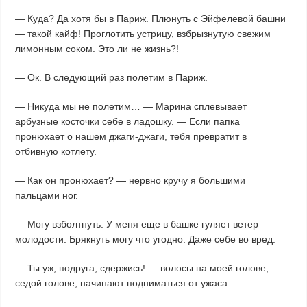
— Куда? Да хотя бы в Париж. Плюнуть с Эйфелевой башни
— такой кайф! Проглотить устрицу, взбрызнутую свежим
лимонным соком. Это ли не жизнь?!
— Ок. В следующий раз полетим в Париж.
— Никуда мы не полетим… — Марина сплевывает
арбузные косточки себе в ладошку. — Если папка
пронюхает о нашем джаги-джаги, тебя превратит в
отбивную котлету.
— Как он пронюхает? — нервно кручу я большими
пальцами ног.
— Могу взболтнуть. У меня еще в башке гуляет ветер
молодости. Брякнуть могу что угодно. Даже себе во вред.
— Ты уж, подруга, сдержись! — волосы на моей голове,
седой голове, начинают подниматься от ужаса.