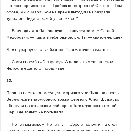
в голосе произнес я. — Гробовые не троньте! Святое… Тем
более, мы с Маришкой на время выходим из разряда
туристов. Видите, какой у нее живот?
— Ваня, дай я тебя поцелую! — кинулся ко мне Сергей
Федорович. — Как я в тебе ошибался. Ты — святой человек!
Я еле увернулся от лобзания. Прагматично заметил:
— Сажи спасибо «Газпрому». А целовать меня не стоит.
Челюсть еще того, побаливает.
12.
Прошло несколько месяцев. Маришка уже была на сносях.
Вернулись из забугорного вояжа Сергей с Алей. Шутка ли,
обогнули на океанском лайнере «Паллада» весь земной
шар. Где только не побывали.
— Не так мы живем. Не так… — Серега положил на стол
свои кулаки, могучие кулаки, кулаки мастера спорта по