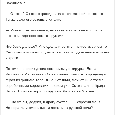
Васильевна.
— От кого? От этого гражданина со сломанной челюстью.
Ты же сама его везешь в каталке.
— М-м-м… — замычал я, но сказать ничего не мог, лишь
что-то загадочное показал руками.
Что было дальше? Мне сделали рентген челюсти, зачем-то
Узи почек и мочевого пузыря, заставили сдать анализы мочи
и крови.
Потом я на своих двоих доковылял до хирурга, Якова
Игоревича Магомаева. Он напоминал какого-то продвинуто
героя из фильма Тарантино. Статный, мачистый, с тремя
серебряными сережками в левом ухе. Смахивал на Брэда
Питта. Только говорил по-русски. Да и жил в Москве.
— Что же вы, дедуля, в драку суетесь? — спросил меня. —
Не пора ли угомониться и лежать на русской печи?