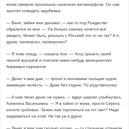
моим свекром произошла сказочная метаморфоза. Он сам
захотел повидать зарубежье.
— Ваня, займи мне деньжат, — как-то под Рождество
обратился ко мне. — Уж больно самому хочется всё
увидеть. Может быть, реально с Россией что-то не так? А я,
дурак, проморгал, проворонил?
— Я тоже поеду, — сказала Аля. — Хочу сразить своей
черной вуалькой и платьем каких-нибудь венецианских
биржевых паразитов.
— Денег я вам дам, — трогал я кончиками пальцев чудом
зажившую челюсть. — Даже без отдачи. По родственному.
— А нам твоих денег не нужно, — вдруг широко улыбнулась
Алевтина Васильевна. — Я в тайне от мужа, прости Серега,
копила гробовые. Зачем нам торопиться на тот свет? Надо
задержаться на этом. Не так уж и дурно.
— Денег я вам дам сколько угодно, — со стальным оттенком