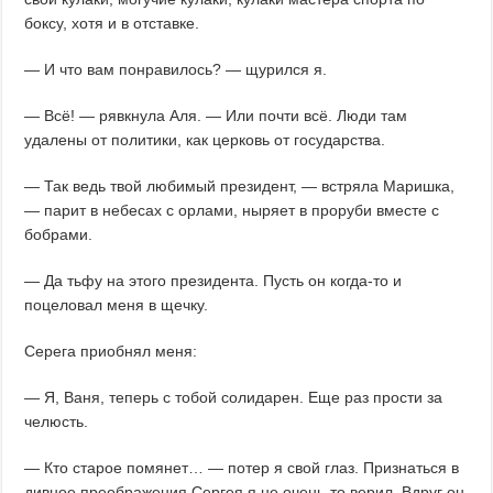
боксу, хотя и в отставке.
— И что вам понравилось? — щурился я.
— Всё! — рявкнула Аля. — Или почти всё. Люди там
удалены от политики, как церковь от государства.
— Так ведь твой любимый президент, — встряла Маришка,
— парит в небесах с орлами, ныряет в проруби вместе с
бобрами.
— Да тьфу на этого президента. Пусть он когда-то и
поцеловал меня в щечку.
Серега приобнял меня:
— Я, Ваня, теперь с тобой солидарен. Еще раз прости за
челюсть.
— Кто старое помянет… — потер я свой глаз. Признаться в
дивное преображения Сергея я не очень-то верил. Вдруг он