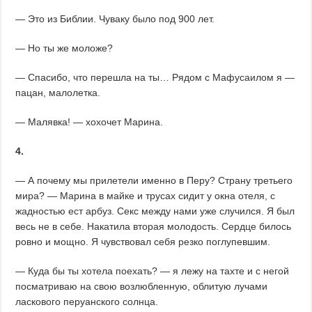
— Это из Библии. Чуваку было под 900 лет.
— Но ты же моложе?
— Спасибо, что перешла на ты… Рядом с Мафусаилом я —
пацан, малолетка.
— Малявка! — хохочет Марина.
4.
— А почему мы прилетели именно в Перу? Страну третьего
мира? — Марина в майке и трусах сидит у окна отеля, с
жадностью ест арбуз. Секс между нами уже случился. Я был
весь не в себе. Накатила вторая молодость. Сердце билось
ровно и мощно. Я чувствовал себя резко поглупевшим.
— Куда бы ты хотела поехать? — я лежу на тахте и с негой
посматриваю на свою возлюбленную, облитую лучами
ласкового перуанского солнца.