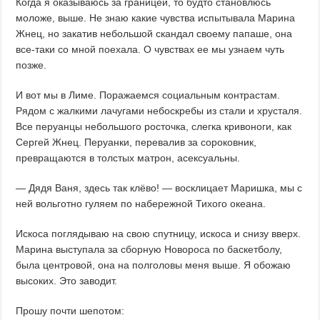
Когда я оказываюсь за границей, то будто становлюсь
моложе, выше. Не знаю какие чувства испытывала Марина
Жнец, но закатив небольшой скандал своему папаше, она
все-таки со мной поехала. О чувствах ее мы узнаем чуть
позже.
И вот мы в Лиме. Поражаемся социальным контрастам.
Рядом с жалкими лачугами небоскребы из стали и хрусталя.
Все перуанцы небольшого росточка, слегка кривоноги, как
Сергей Жнец. Перуанки, перевалив за сороковник,
превращаются в толстых матрон, асексуальны.
— Дядя Ваня, здесь так клёво! — восклицает Маришка, мы с
ней вольготно гуляем по набережной Тихого океана.
Искоса поглядываю на свою спутницу, искоса и снизу вверх.
Марина выступала за сборную Новороса по баскетболу,
была центровой, она на полголовы меня выше. Я обожаю
высоких. Это заводит.
Прошу почти шепотом: