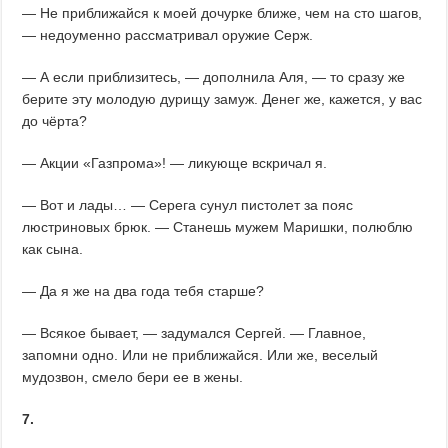
— Не приближайся к моей дочурке ближе, чем на сто шагов,
— недоуменно рассматривал оружие Серж.
— А если приблизитесь, — дополнила Аля, — то сразу же
берите эту молодую дурищу замуж. Денег же, кажется, у вас
до чёрта?
— Акции «Газпрома»! — ликующе вскричал я.
— Вот и лады… — Серега сунул пистолет за пояс
люстриновых брюк. — Станешь мужем Маришки, полюблю
как сына.
— Да я же на два года тебя старше?
— Всякое бывает, — задумался Сергей. — Главное,
запомни одно. Или не приближайся. Или же, веселый
мудозвон, смело бери ее в жены.
7.