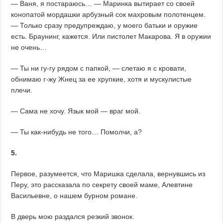
— Ваня, я постараюсь… — Маринка вытирает со своей
конопатой мордашки арбузный сок махровым полотенцем.
— Только сразу предупреждаю, у моего батьки и оружие
есть. Браунинг, кажется. Или пистолет Макарова. Я в оружии
не очень…
— Ты ни гу-гу рядом с папкой, — слетаю я с кровати,
обнимаю г-жу Жнец за ее хрупкие, хотя и мускулистые
плечи.
— Сама не хочу. Язык мой — враг мой.
— Ты как-нибудь не того… Помолчи, а?
5.
Первое, разумеется, что Маришка сделала, вернувшись из
Перу, это рассказала по секрету своей маме, Алевтине
Васильевне, о нашем бурном романе.
В дверь мою раздался резкий звонок.