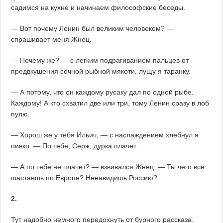
садимся на кухне и начинаем философские беседы.
— Вот почему Ленин был великим человеком? —
спрашивает меня Жнец.
— Почему же? — с легким подрагиванием пальцев от
предвкушения сочной рыбной мякоти, лущу я таранку.
— А потому, что он каждому русаку дал по одной рыбе.
Каждому! А кто схватил две или три, тому Ленин сразу в лоб
пулю.
— Хорош же у тебя Ильич, — с наслаждением хлебнул я
пивко. — По тебе, Серж, дурка плачет.
— А по тебе не плачет? — взвивался Жнец. — Ты чего всё
шастаешь по Европе? Ненавидишь Россию?
2.
Тут надобно немного передохнуть от бурного рассказа.