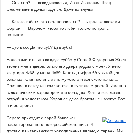
— Ошалел?! — вскидываюсь я, Иван Иванович Швец. —
Она же мне в дочки годится. Даже во внучки.
— Какого кобеля это останавливало? — играл желваками
Сергей. — Впрочем, люби-то люби, только не тронь
пальцем.
— Зуб даю. Да что зуб? Два зуба!
Надо заметить, что каждую субботу Сергей Федорович Жнец
звонит мне в дверь. Благо его дверь рядом с моей. У него
квартира №68, у меня №69. Кстати, цифра 69 у китайцев
означает слияние инь и ян, мужского и женского начала.
Слияние в сексуальном экстазе, в вулкане страстей. Именно
вулканическим характером я и обладаю. Хоть и всю жизнь
оттрубил холостяком. Хорошее дело браком не назовут. Вот
я и остерегся.
Серега приходит с парой баклажек
нефильтрованного новороссийского пива. Я
достаю из итальянского холодильника вяленую тарань. Мы