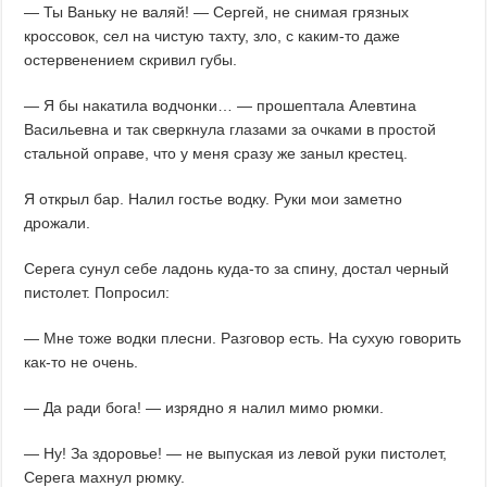
— Ты Ваньку не валяй! — Сергей, не снимая грязных
кроссовок, сел на чистую тахту, зло, с каким-то даже
остервенением скривил губы.
— Я бы накатила водчонки… — прошептала Алевтина
Васильевна и так сверкнула глазами за очками в простой
стальной оправе, что у меня сразу же заныл крестец.
Я открыл бар. Налил гостье водку. Руки мои заметно
дрожали.
Серега сунул себе ладонь куда-то за спину, достал черный
пистолет. Попросил:
— Мне тоже водки плесни. Разговор есть. На сухую говорить
как-то не очень.
— Да ради бога! — изрядно я налил мимо рюмки.
— Ну! За здоровье! — не выпуская из левой руки пистолет,
Серега махнул рюмку.