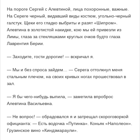
На пороге Сергей с Алевтиной, лица похоронные, важные.
На Сереге черный, видавший виды костюм, угольно-черный
галстук. Щеки его гладко выбриты и разят «Шипром».
Алевтина в золотистой накидке, кою мы ей привезли из
Лимы, глаза за стекляшками круглых очков будто глаза
Лаврентия Берии.
— Заходите, гости дорогие! — вскричал я.
— Мы и без спроса зайдем… — Серега оттолкнул меня
стальным плечом, на своих кривых ногах прошествовал в
зал.
— Я бы чего-нибудь выпила, — заметила впроброс
Алевтина Васильевна.
— Не вопрос! — обрадовался я и затрещал скороговоркой
официанта: — Есть водочка «Путинка». Коньяк «Наполеон».
Грузинское вино «Киндзмараули».