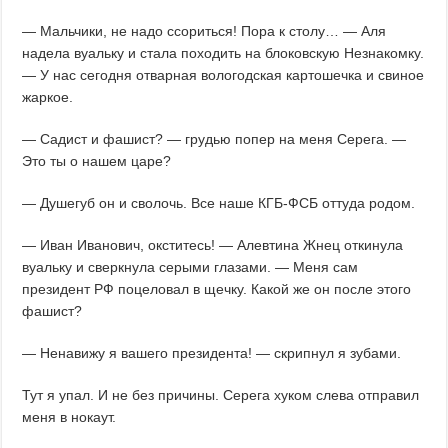
— Мальчики, не надо ссориться! Пора к столу… — Аля
надела вуальку и стала походить на блоковскую Незнакомку.
— У нас сегодня отварная вологодская картошечка и свиное
жаркое.
— Садист и фашист? — грудью попер на меня Серега. —
Это ты о нашем царе?
— Душегуб он и сволочь. Все наше КГБ-ФСБ оттуда родом.
— Иван Иванович, окститесь! — Алевтина Жнец откинула
вуальку и сверкнула серыми глазами. — Меня сам
президент РФ поцеловал в щечку. Какой же он после этого
фашист?
— Ненавижу я вашего президента! — скрипнул я зубами.
Тут я упал. И не без причины. Серега хуком слева отправил
меня в нокаут.