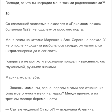
Господи, за что ты наградил меня такими родственниками?!
10.
Со сломанной челюстью я оказался в «Приемном покое»
больницы №29, неподалеку от морского порта.
Меня везли на каталке Маришка и Аля. Серега не поехал. У
него после инцидента разболелось сердце, он наглотался
нитроглицерина да и лег спать.
Говорить я не мог, хотя в сознание пришел, изъяснялся, как
глухонемой, ручными знаками.
Марина кусала губы:
— Знаешь, мама, вы, верно, порвем с вами все отношения.
Бить моего мужа у меня на глазах? Между прочим, я на
третьем месяце беременности.
— Святые угодники! От кого?! — вскричала Алевтина