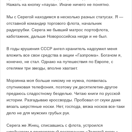
Нажать на кнопку «пауза». Иначе ничего не понятно.
Мы с Серегой находимся в несколько разных статусах. Я —
отставной командир торгового флота, начальник
радиорубки. Серега же бывший матрос портофлота,
каботажник, дальше Новороссийска негде и не был.
В годы крушения СССР ангел-хранитель надоумил меня
вложить все свои средства в акции «Газпрома». Богачом я,
конечно, не стал. Однако на путешествия по Европе, с
отелями три звезды, вполне хватает.
Морзянка моя больше никому не нужна, появилась
спутниковая телефония, поэтому уж десятилетие-другое
предаюсь сладостному безделью. Читаю книги по русской
истории. Разгадываю кроссворды. Пробовал от скуки даже
вязать шерстяные носки. Нет, господа, вязка носков все-таки
дело не для мужских грубых рук.
Серега же Жнец, списавшись с флота, устроился
швейцаром в припортовый ресторанчик «Золотой якорь».