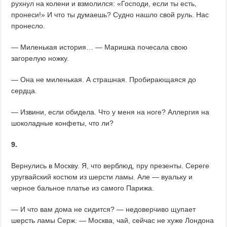
рухнул на колени и взмолился: «Господи, если ты есть,
пронеси!» И что ты думаешь? Судно нашло свой руль. Нас
пронесло.
— Миленькая история… — Маришка почесала свою
загорелую ножку.
— Она не миленькая. А страшная. Пробирающаяся до
сердца.
— Извини, если обидела. Что у меня на ноге? Аллергия на
шоколадные конфеты, что ли?
9.
Вернулись в Москву. Я, что верблюд, пру презенты. Сереге
уругвайский костюм из шерсти ламы. Але — вуальку и
черное бальное платье из самого Парижа.
— И что вам дома не сидится? — недоверчиво щупает
шерсть ламы Серж. — Москва, чай, сейчас не хуже Лондона