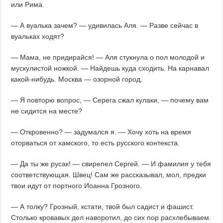
или Рима.
— А вуалька зачем? — удивилась Аля. — Разве сейчас в
вуальках ходят?
— Мама, не придирайся! — Аля стукнула о пол молодой и
мускулистой ножкой. — Найдешь куда сходить. На карнавал
какой-нибудь. Москва — озорной город.
— Я повторю вопрос, — Серега сжал кулаки, — почему вам
не сидится на месте?
— Откровенно? — задумался я. — Хочу хоть на время
оторваться от хамского, то есть русского контекста.
— Да ты же русак! — свирепел Сергей. — И фамилия у тебя
соответствующая. Швец! Сам же рассказывал, мол, предки
твои идут от портного Иоанна Грозного.
— А толку? Грозный, кстати, твой был садист и фашист.
Столько кровавых дел наворотил, до сих пор расхлебываем.