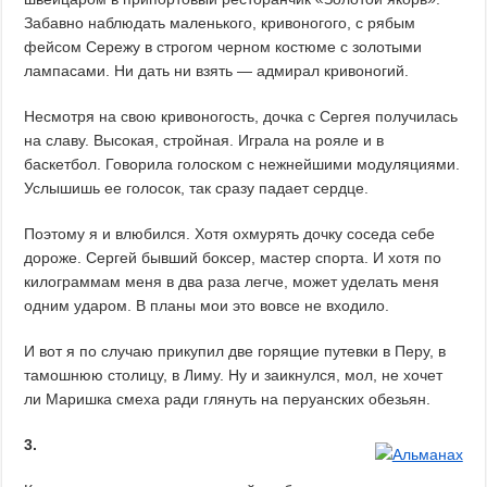
Забавно наблюдать маленького, кривоногого, с рябым
фейсом Сережу в строгом черном костюме с золотыми
лампасами. Ни дать ни взять — адмирал кривоногий.
Несмотря на свою кривоногость, дочка с Сергея получилась
на славу. Высокая, стройная. Играла на рояле и в
баскетбол. Говорила голоском с нежнейшими модуляциями.
Услышишь ее голосок, так сразу падает сердце.
Поэтому я и влюбился. Хотя охмурять дочку соседа себе
дороже. Сергей бывший боксер, мастер спорта. И хотя по
килограммам меня в два раза легче, может уделать меня
одним ударом. В планы мои это вовсе не входило.
И вот я по случаю прикупил две горящие путевки в Перу, в
тамошнюю столицу, в Лиму. Ну и заикнулся, мол, не хочет
ли Маришка смеха ради глянуть на перуанских обезьян.
3.