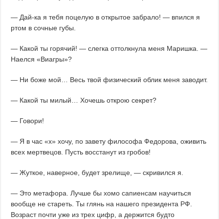
— Дай-ка я тебя поцелую в открытое забрало! — впился я
ртом в сочные губы.
— Какой ты горячий! — слегка оттолкнула меня Маришка. —
Наелся «Виагры»?
— Ни боже мой… Весь твой физический облик меня заводит.
— Какой ты милый… Хочешь открою секрет?
— Говори!
— Я в час «х» хочу, по завету философа Федорова, оживить
всех мертвецов. Пусть восстанут из гробов!
— Жуткое, наверное, будет зрелище, — скривился я.
— Это метафора. Лучше бы хомо сапиенсам научиться
вообще не стареть. Ты глянь на нашего президента РФ.
Возраст почти уже из трех цифр, а держится будто