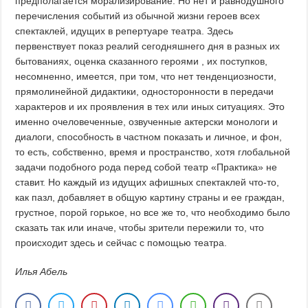
предполагается морализирование. Но нет и равнодушного
перечисления событий из обычной жизни героев всех
спектаклей, идущих в репертуаре театра. Здесь
первенствует показ реалий сегодняшнего дня в разных их
бытованиях, оценка сказанного героями , их поступков,
несомненно, имеется, при том, что нет тенденциозности,
прямолинейной дидактики, односторонности в передачи
характеров и их проявления в тех или иных ситуациях. Это
именно очеловеченные, озвученные актерски монологи и
диалоги, способность в частном показать и личное, и фон,
то есть, собственно, время и пространство, хотя глобальной
задачи подобного рода перед собой театр «Практика» не
ставит. Но каждый из идущих афишных спектаклей что-то,
как пазл, добавляет в общую картину страны и ее граждан,
грустное, порой горькое, но все же то, что необходимо было
сказать так или иначе, чтобы зрители пережили то, что
происходит здесь и сейчас с помощью театра.
Илья Абель