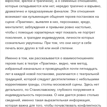
взрослой, зрелой и трагичной), а о семейных отношениях,
которые складываются или нет, нередко трагично и взрывно,
драматично и предсказуемым финалом. Эти отношения
возникают как кульминация общения героев постановок на
сцене «Практики», выявляя в них, персонажах, кредо,
менталитет, заблуждения и привычки ровно настолько,
чтобы с помощью характерных черт показать не портрет
поколения, а трагедии индивидуумов, личности которых
сознательно укрупнены. При том, что они несут в себе
печать всех других в той или иной степени.
Именно в том, как рассказывается о взаимоотношениях
героев пьес в театре «Практика», видно, чем метод,
избранный изначально и проводящейся почти пятнадцать
лет в каждой новой постановке, различается с театральной
традицией, которой следуют десятилетиями с небольшими
коррективами гранды, столпы московской сцены. Здесь нет
детального, по Станиславскому, глубокого погружения в
индивидуальность персонажа. О нем дается ровно столько
сведений, именно такая выразительная информация,
которая важна для того, чтобы почувствовать конфликтность