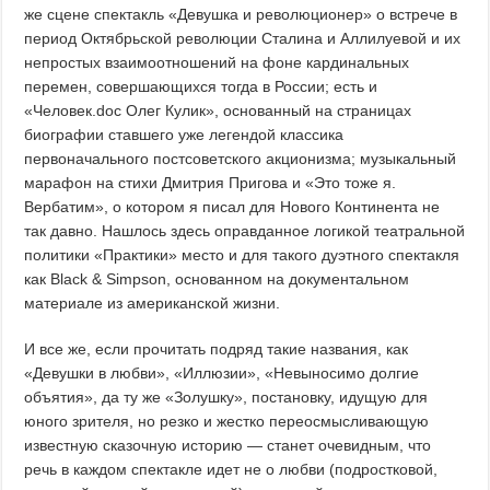
же сцене спектакль «Девушка и революционер» о встрече в
период Октябрьской революции Сталина и Аллилуевой и их
непростых взаимоотношений на фоне кардинальных
перемен, совершающихся тогда в России; есть и
«Человек.doc Олег Кулик», основанный на страницах
биографии ставшего уже легендой классика
первоначального постсоветского акционизма; музыкальный
марафон на стихи Дмитрия Пригова и «Это тоже я.
Вербатим», о котором я писал для Нового Континента не
так давно. Нашлось здесь оправданное логикой театральной
политики «Практики» место и для такого дуэтного спектакля
как Black & Simpson, основанном на документальном
материале из американской жизни.
И все же, если прочитать подряд такие названия, как
«Девушки в любви», «Иллюзии», «Невыносимо долгие
объятия», да ту же «Золушку», постановку, идущую для
юного зрителя, но резко и жестко переосмысливающую
известную сказочную историю — станет очевидным, что
речь в каждом спектакле идет не о любви (подростковой,