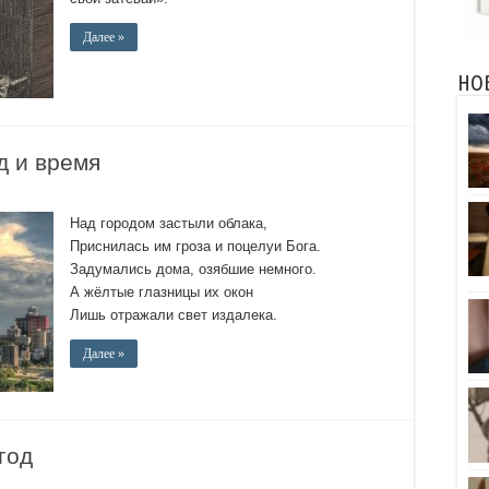
Далее »
НО
д и время
Над городом застыли облака,
Приснилась им гроза и поцелуи Бога.
Задумались дома, озябшие немного.
А жёлтые глазницы их окон
Лишь отражали свет издалека.
Далее »
год