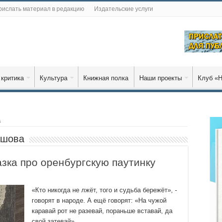
рислать материал в редакцию
Издательские услуги
 критика
Культура
Книжная полка
Наши проекты
Клуб «Н
а
ашова
ка про оренбургскую паутинку
«Кто никогда не лжёт, того и судьба бережёт», -
говорят в народе. А ещё говорят: «На чужой
каравай рот не разевай, пораньше вставай, да
свой затевай».