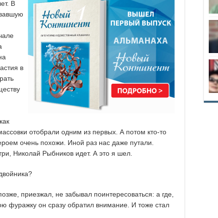
ет. В
овавшую
чале
а
на
астия в
рать
ществу
как
массовки отобрали одним из первых. А потом кто-то
ероем очень похожи. Иной раз нас даже путали.
ри, Николай Рыбников идет. А это я шел.
 двойника?
позже, приезжал, не забывал поинтересоваться: а где,
мою фуражку он сразу обратил внимание. И тоже стал