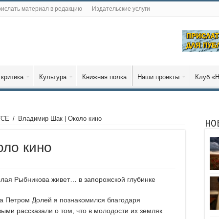
ислать материал в редакцию
Издательские услуги
 критика
Культура
Книжная полка
Наши проекты
Клуб «Н
ССЕ
/
Владимир Шак | Около кино
НО
оло кино
олая Рыбникова живет… в запорожской глубинке
ка Петром Долей я познакомился благодаря
ыми рассказали о том, что в молодости их земляк