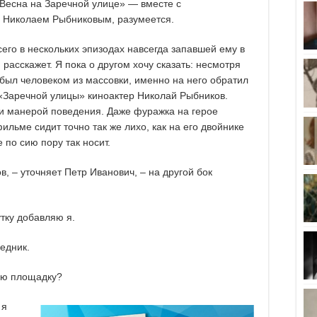
Весна на Заречной улице» — вместе с
 Николаем Рыбниковым, разумеется.
сего в нескольких эпизодах навсегда запавшей ему в
расскажет. Я пока о другом хочу сказать: несмотря
 был человеком из массовки, именно на него обратил
«Заречной улицы» киноактер Николай Рыбников.
 и манерой поведения. Даже фуражка на герое
льме сидит точно так же лихо, как на его двойнике
 по сию пору так носит.
, – уточняет Петр Иванович, – на другой бок
утку добавляю я.
едник.
ую площадку?
 я