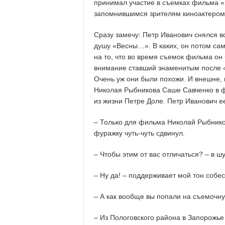
принимал участие в съемках фильма «
запомнившимся зрителям киноактером
Сразу замечу: Петр Иванович снялся в
душу «Весны…». В каких, он потом сам 
на то, что во время съемок фильма он
внимание ставший знаменитым после 
Очень уж они были похожи. И внешне,
Николая Рыбникова Саше Савченко в фи
из жизни Петре Доле. Петр Иванович ее
– Только для фильма Николай Рыбников
фуражку чуть-чуть сдвинул.
– Чтобы этим от вас отличаться? – в ш
– Ну да! – поддерживает мой тон собес
– А как вообще вы попали на съемочн
– Из Пологовского района в Запорожье