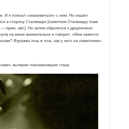
и. И я поехал «знакомиться» с ним. Но нашел
лся в сторону Сталевара [памятник Сталевару тоже
— прим. авт.]. Но затем обратился к дворничихе:
лянула на меня внимательно и говорит: «Мне кажется
ожи? Фуражка точь в точь, как у него на памятнике».
анович, вытирая повлажневшие глаза.