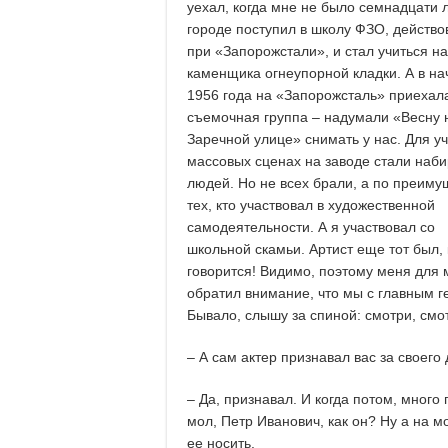
уехал, когда мне не было семнадцати л
городе поступил в школу ФЗО, действ
при «Запорожстали», и стал учиться на
каменщика огнеупорной кладки. А в на
1956 года на «Запорожсталь» приехал
съемочная группа – надумали «Весну 
Заречной улице» снимать у нас. Для уч
массовых сценах на заводе стали наби
людей. Но не всех брали, а по преиму
тех, кто участвовал в художественной
самодеятельности. А я участвовал со
школьной скамьи. Артист еще тот был, 
говорится! Видимо, поэтому меня для 
обратил внимание, что мы с главным г
Бывало, слышу за спиной: смотри, смот
– А сам актер признавал вас за своего
– Да, признавал. И когда потом, много 
мол, Петр Иванович, как он? Ну а на 
ее носить.