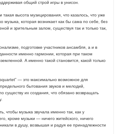
поддерживая общий строй игры в унисон.
 такая высота музицирования, что казалось, что уже
ко музыка, которая возникает как бы сама по себе, без
еной и зрительным залом, существуя так и только так,
ионализме, подготовке участников ансамбля, а и в
данности именно гармонии, которая при таком
земленной. А именно такой становится, какой только
usquartet” — это максимально возможное для
предельного бытования звуков и мелодий,
 по существу их создания, что обязано возвращать
у.
ь, чтобы музыка звучала именно так, как у
чего, кроме музыки — ничего житейского, ничего
роникали в душу, возвышая и радуя ее принадлежности