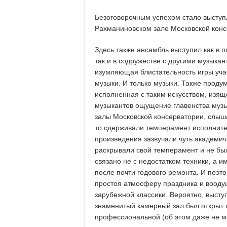
Безоговорочным успехом стало выступл
Рахманиновском зале Московской конс
Здесь также ансамбль выступил как в п
так и в содружестве с другими музыка
изумляющая блистательность игры учас
музыки. И только музыки. Также проду
исполненная с таким искусством, изяще
музыкантов ощущение главенства музык
залы Московской консерватории, слыша
то сдерживали темперамент исполните
произведения зазвучали чуть академич
раскрывали свой темперамент и не бы
связано не с недостатком техники, а и
после почти годового ремонта. И поэт
простоя атмосферу праздника и вооду
зарубежной классики. Вероятно, высту
знаменитый камерный зал был открыт 
профессиональной (об этом даже не мож