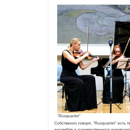
“Rusquartet”
Собственно говоря, “Rusquartet” есть 
ансамбля и художественного руководите