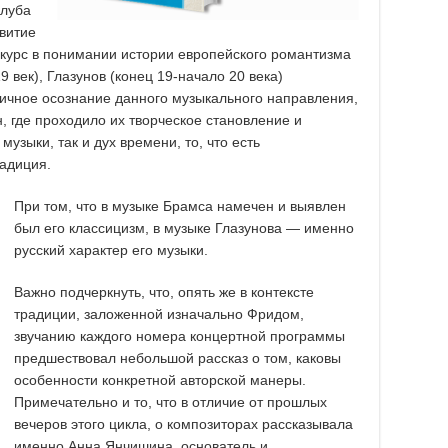
клуба
витие
скурс в понимании истории европейского романтизма
19 век), Глазунов (конец 19-начало 20 века)
 личное осознание данного музыкального направления,
, где проходило их творческое становление и
зыки, так и дух времени, то, что есть
адиция.
При том, что в музыке Брамса намечен и выявлен
был его классицизм, в музыке Глазунова — именно
русский характер его музыки.
Важно подчеркнуть, что, опять же в контексте
традиции, заложенной изначально Фридом,
звучанию каждого номера концертной программы
предшествовал небольшой рассказ о том, каковы
особенности конкретной авторской манеры.
Примечательно и то, что в отличие от прошлых
вечеров этого цикла, о композиторах рассказывала
именно Анна Янчишина, основатель и