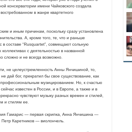
ной консерватории имени Чайковского создала
 востребованном в жанре квартетного
йским и иным причинам, поскольку сразу установлена
ительства. А, кроме того, те, что и раньше
с в составе “Rusquartet”, совмещают сольную
х коллективах с деятельностью в названной
но сложно и не всегда возможно.
ти, не целеустремленность Анны Янчишиной, то,
 не дай бог, прекратил бы свое существование, как
я профессиональным музицированием. Но, к счастью
сейчас известен в России, и в Европе, а также и в
прекрасно чувствуют музыку разных времен и стилей,
м и стилям ее.
ния Гамарис — первая скрипка, Анна Янчишина —
, Петр Каретников — виолончель.