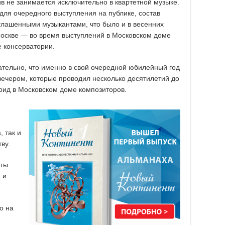
ив не занимается исключительно в квартетной музыке.
 для очередного выступления на публике, состав
глашенными музыкантами, что было и в весенних
оскве — во время выступлений в Московском доме
е консерватории.
ательно, что именно в свой очередной юбилейный год
 вечером, которые проводил несколько десятилетий до
рид в Московском доме композиторов.
я
 так и
ву.
нты
 и
о на