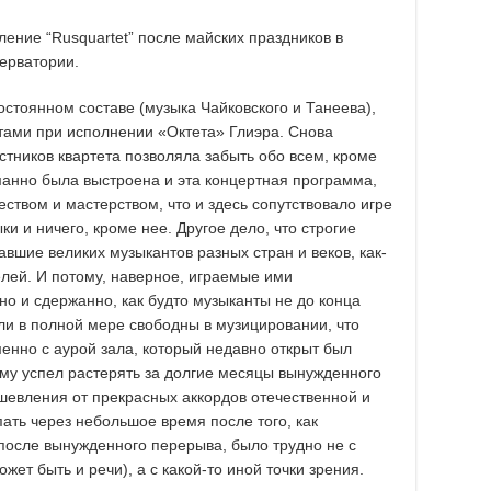
ение “Rusquartet” после майских праздников в
ерватории.
остоянном составе (музыка Чайковского и Танеева),
нтами при исполнении «Октета» Глиэра. Снова
тников квартета позволяла забыть обо всем, кроме
манно была выстроена и эта концертная программа,
ством и мастерством, что и здесь сопутствовало игре
и и ничего, кроме нее. Другое дело, что строгие
вшие великих музыкантов разных стран и веков, как-
лей. И потому, наверное, играемые ими
но и сдержанно, как будто музыканты не до конца
ли в полной мере свободны в музицировании, что
менно с аурой зала, который недавно открыт был
ому успел растерять за долгие месяцы вынужденного
шевления от прекрасных аккордов отечественной и
пать через небольшое время после того, как
после вынужденного перерыва, было трудно не с
ет быть и речи), а с какой-то иной точки зрения.