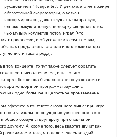
руководитель “Rusquartet”. И делала это не в жанре
обязательной скороговорки, а четко и
информировано, давая слушателям краткую,
однако емкую и точную подборку сведений о тех,
чью музыку коллектив потом играл (что
нии к профессии, и об уважении к слушателям,
х абзацах представить того или иного композитора,
ступлению и такого рода).
а в том концерте, то тут также следует обратить
лаженность исполнения ее, и на то, что
зитора обозначена была достаточно узнаваемо и
 номера концертной программы звучали с
тью как одно большое и целостное произведение.
ном эффекте в контексте сказанного выше: при игре
лостное и уникальное ощущение услышанных в его
 и общее созвучны друг другу при очевидной
о другому. А, кроме того, весь квартет звучит как
й различимости того, что делает здесь каждый