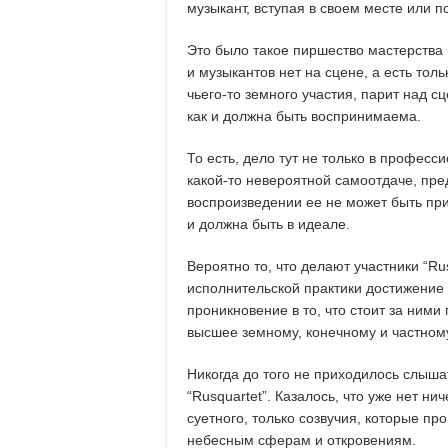
музыкант, вступая в своем месте или 
Это было такое пиршество мастерства и
и музыкантов нет на сцене, а есть толь
чьего-то земного участия, парит над сц
как и должна быть воспринимаема.
То есть, дело тут не только в професс
какой-то невероятной самоотдаче, пре
воспроизведении ее не может быть при
и должна быть в идеале.
Вероятно то, что делают участники “R
исполнительской практики достижение 
проникновение в то, что стоит за ними
высшее земному, конечному и частном
Никогда до того не приходилось слышат
“Rusquartet”. Казалось, что уже нет ни
суетного, только созвучия, которые п
небесным сферам и откровениям.