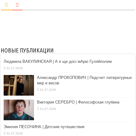
НОВЫЕ ПУБЛИКАЦИИ
Людмила ВАКУЛИНСКАЯ | А я ще досі мАрю Гуляйполем
31.07.2026
Александр ПРОКОПОВИЧ | Подсчет литературных
мер и весов
31.07.2026
Виктория СЕРЕБРО | Философская глубина
31.07.2026
Эмилия ПЕСОЧИНА | Детские путешествия
31.07.2026