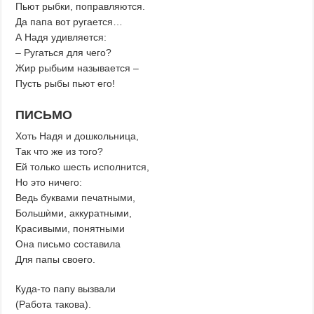
Пьют рыбки, поправляются.
Да папа вот ругается…
А Надя удивляется:
– Ругаться для чего?
Жир рыбьим называется –
Пусть рыбы пьют его!
ПИСЬМО
Хоть Надя и дошкольница,
Так что же из того?
Ей только шесть исполнится,
Но это ничего:
Ведь буквами печатными,
Большѝми, аккуратными,
Красивыми, понятными
Она письмо составила
Для папы своего.
Куда-то папу вызвали
(Работа такова).