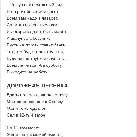
– Раз у всех печальный вид,
Вот врачебный мой совет:
Всем вам надо в лазарет.
Санитар в кровать уложит
И лекарства даст, быть может.
А шалунье Обезьянке
Пусть на локоть ставит банки.
Тех, кто будет плохо кушать,
Буду лично трубкой слушать…
Всем лечиться! А в субботу
Выходите на работу!
ДОРОЖНАЯ ПЕСЕНКА
Вдоль по полю, вдоль по лесу
Мчится поезд наш в Одессу.
Женя тоже едет: он
Сел в 12-тый вагон.
На 11-том месте
Женя едет с мамой вместе,