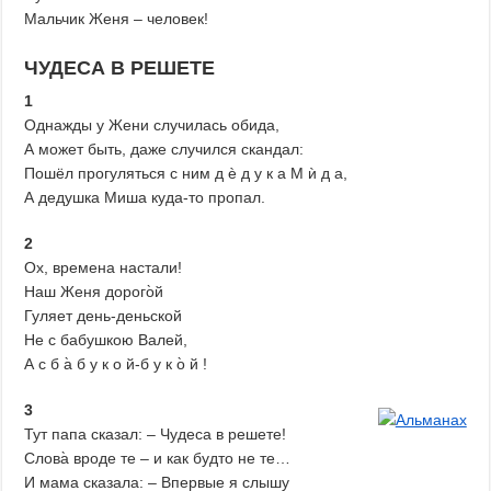
Мальчик Женя – человек!
ЧУДЕСА В РЕШЕТЕ
1
Однажды у Жени случилась обида,
А может быть, даже случился скандал:
Пошёл прогуляться с ним д ѐ д у к а М ѝ д а,
А дедушка Миша куда-то пропал.
2
Ох, времена настали!
Наш Женя дорого̀й
Гуляет день-деньской
Не с бабушкою Валей,
А с б а̀ б у к о й-б у к о̀ й !
3
Тут папа сказал: – Чудеса в решете!
Слова̀ вроде те – и как будто не те…
И мама сказала: – Впервые я слышу