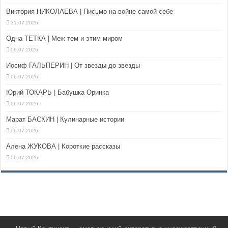
Виктория НИКОЛАЕВА | Письмо на войне самой себе
31.07.2026
Одна ТЕТКА | Меж тем и этим миром
06.07.2026
Иосиф ГАЛЬПЕРИН | От звезды до звезды
06.07.2026
Юрий ТОКАРЬ | Бабушка Оринка
06.07.2026
Марат БАСКИН | Кулинарные истории
06.07.2026
Алена ЖУКОВА | Короткие рассказы
06.07.2026