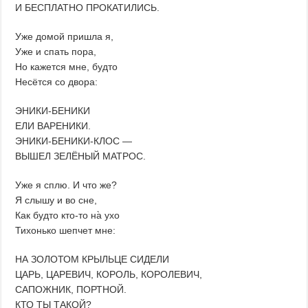
И БЕСПЛАТНО ПРОКАТИЛИСЬ.
Уже домой пришла я,
Уже и спать пора,
Но кажется мне, будто
Несётся со двора:
ЭНИКИ-БЕНИКИ
ЕЛИ ВАРЕНИКИ.
ЭНИКИ-БЕНИКИ-КЛОС —
ВЫШЕЛ ЗЕЛЁНЫЙ МАТРОС.
Уже я сплю. И что же?
Я слышу и во сне,
Как будто кто-то на̀ ухо
Тихонько шепчет мне:
НА ЗОЛОТОМ КРЫЛЬЦЕ СИДЕЛИ
ЦАРЬ, ЦАРЕВИЧ, КОРОЛЬ, КОРОЛЕВИЧ,
САПОЖНИК, ПОРТНОЙ.
КТО ТЫ ТАКОЙ?