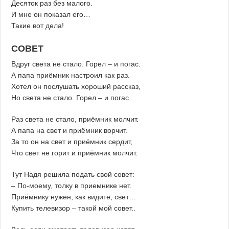
Десяток раз без малого.
И мне он показал его…
Такие вот дела!
СОВЕТ
Вдруг света не стало. Горел – и погас.
А папа приёмник настроил как раз.
Хотел он послушать хороший рассказ,
Но света не стало. Горел – и погас.
Раз света не стало, приёмник молчит.
А папа на свет и приёмник ворчит.
За то он на свет и приёмник сердит,
Что свет не горит и приёмник молчит.
Тут Надя решила подать свой совет:
– По-моему, толку в приемнике нет.
Приёмнику нужен, как видите, свет…
Купить телевизор – такой мой совет..