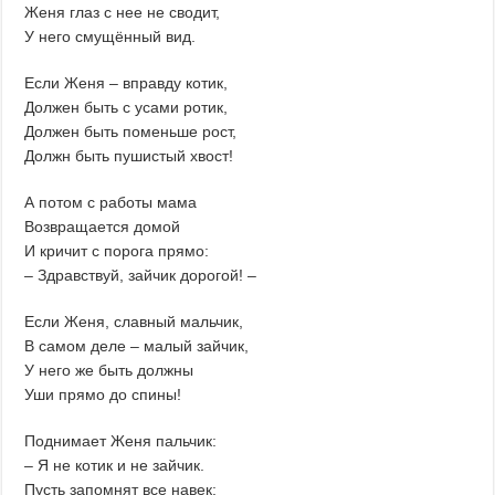
Женя глаз с нее не сводит,
У него смущённый вид.
Если Женя – вправду котик,
Должен быть с усами ротик,
Должен быть поменьше рост,
Должн быть пушистый хвост!
А потом с работы мама
Возвращается домой
И кричит с порога прямо:
– Здравствуй, зайчик дорогой! –
Если Женя, славный мальчик,
В самом деле – малый зайчик,
У него же быть должны
Уши прямо до спины!
Поднимает Женя пальчик:
– Я не котик и не зайчик.
Пусть запомнят все навек: