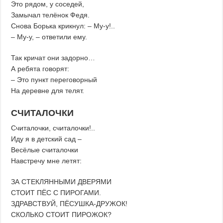
Это рядом, у соседей,
Замычал телёнок Федя.
Снова Борька крикнул: – Му-у!..
– Му-у, – ответили ему.
Так кричат они задорно…
А ребята говорят:
– Это пункт переговорный
На деревне для телят.
СЧИТАЛОЧКИ
Считалочки, считалочки!..
Иду я в детский сад –
Весёлые считалочки
Навстречу мне летят:
ЗА СТЕКЛЯННЫМИ ДВЕРЯМИ
СТОИТ ПЁС С ПИРОГАМИ.
ЗДРАВСТВУЙ, ПЁСУШКА-ДРУЖОК!
СКОЛЬКО СТОИТ ПИРОЖОК?