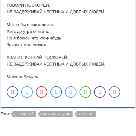
ГОВОРИ ПОСКОРЕЙ,
НЕ ЗАДЕРЖИВАЙ ЧЕСТНЫХ И ДОБРЫХ ЛЮДЕЙ.
Могла бы я считалочки
Хоть до утра считать,
Но я боюсь, что кто-нибудь
Захочет мне сказать:
ХВАТИТ, КОНЧАЙ ПОСКОРЕЙ,
НЕ ЗАДЕРЖИВАЙ ЧЕСТНЫХ И ДОБРЫХ ЛЮДЕЙ.
Михаил Лецкин
Тэги:
ДЛЯ ДЕТЕЙ
МИХАИЛ ЛЕЦКИН
ПОЭЗИЯ