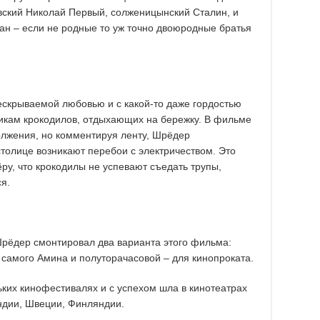
овский Николай Первый, солженицынский Сталин, и
н – если не родные то уж точно двоюродные братья
ескрываемой любовью и с какой-то даже гордостью
икам крокодилов, отдыхающих на бережку. В фильме
олжения, но комментируя ленту, Шрёдер
столице возникают перебои с электричеством. Это
ру, что крокодилы не успевают съедать трупы,
я.
Шрёдер смонтировал два варианта этого фильма:
самого Амина и полуторачасовой – для кинопроката.
ких кинофестивалях и с успехом шла в кинотеатрах
ндии, Швеции, Финляндии.