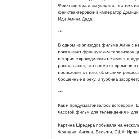
Фейхтвангера и вы увидите, что толст
фейхтвангеровский император Домициа
Иди Амина Дада.
***
В одном из эпизодов фильма Амин с н
показывает французским телевизионщ
история с крокодилами не имеет прод
рассказывает, что время от времени в 
происходит от того, объяснили режиссё
брошенные в реку, и турбина засоряетс
***
Как и предусматривалось договором, 
часовой фильм для телевидения и для 
Картина Шрёдера побывала на несколь
Франции, Англии, Бельгии, США, Ирла