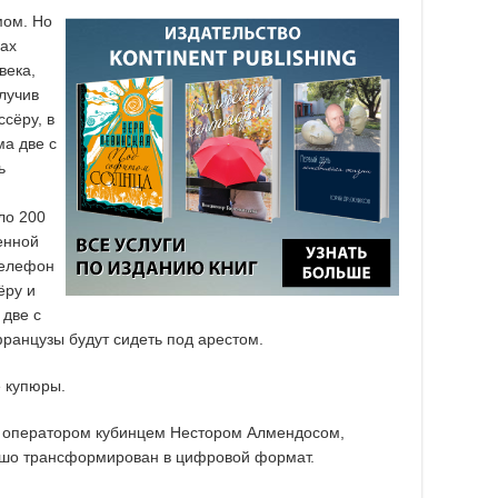
мом. Но
рах
века,
лучив
сёру, в
ма две с
ь
ло 200
женной
телефон
ёру и
 две с
ранцузы будут сидеть под арестом.
 купюры.
 оператором кубинцем Нестором Алмендосом,
ошо трансформирован в цифровой формат.