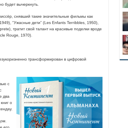
но будет вычеркнуть.
жиссёр, снявший такие значительные фильмы как
949), “Ужасные дети” (Les Enfants Terribbles, 1950),
prete), тратит свой талант на красивые поделки вроде
cle Rouge, 1970).
безукоризненно трансформирован в цифровой
вью с
с
е два
книг о
сендау.
дом.
е его