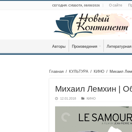
О сайте
Пр
СЕГОДНЯ: СУББОТА, 08/08/2026
Авторы
Произведения
Литературная
Главная
/
КУЛЬТУРА
/
КИНО
/
Михаил Лемх
Михаил Лемхин | О
12.01.2018
КИНО