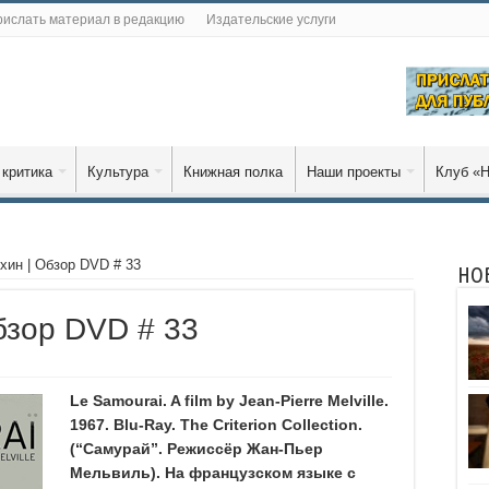
ислать материал в редакцию
Издательские услуги
 критика
Культура
Книжная полка
Наши проекты
Клуб «Н
ин | Обзор DVD # 33
НО
бзор DVD # 33
Le Samourai.
A film by Jean-Pierre Melville.
1967. Blu-Ray. The Criterion Collection.
(“Самурай”. Режиссёр Жан-Пьер
Мельвиль). На французском языке с