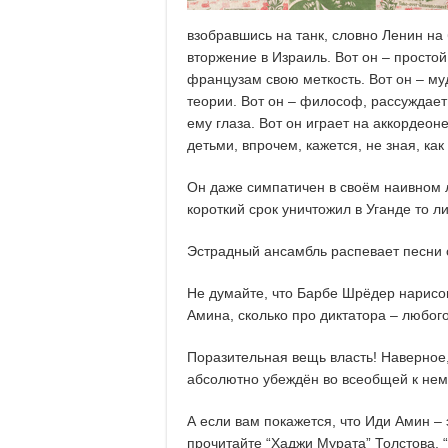
взобравшись на танк, словно Ленин на
вторжение в Израиль. Вот он – просто
французам свою меткость. Вот он – му
теории. Вот он – философ, рассуждает
ему глаза. Вот он играет на аккордеон
детьми, впрочем, кажется, не зная, как 
Он даже симпатичен в своём наивном л
короткий срок уничтожил в Уганде то ли
Эстрадный ансамбль распевает песни о
Не думайте, что Барбе Шрёдер нарисов
Амина, сколько про диктатора – любого
Поразительная вещь власть! Наверное,
абсолютно убеждён во всеобщей к нем
А если вам покажется, что Иди Амин –
прочитайте “Хаджи Мурата” Толстова, 