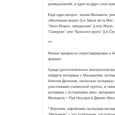
размышлений, и одно из двух слов нуж
Ещё один вопрос: зачем Мельвиль, ре
«Молчание моря» (Le Silece de la Mer, 1
“Леон Морен, священник” (Leon Morin, 
“Самурая” или “Красного круга” (Le Cer
***
Фильм прекрасно отреставрирован и 
формат.
Среди дополнительных материалов вы
найдёте интервью с Мельвилем, интер
Аленом Делоном, несколько интервью 
участниками съёмочной группы, а такж
интервью с историками кино, авторами 
Мельвиле – Руи Нагуэра и Джинет Вин
* Впрочем, еврейским галльским взгля
“Мельвиль” – это псевдоним, настояще