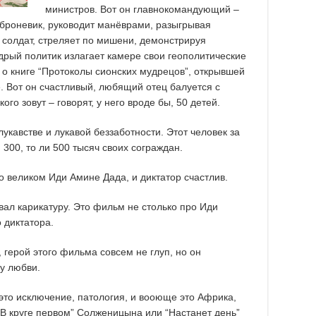
министров. Вот он главнокомандующий –
 броневик, руководит манёврами, разыгрывая
й солдат, стреляет по мишени, демонстрируя
дрый политик излагает камере свои геополитические
 о книге “Протоколы сионских мудрецов”, открывшей
е. Вот он счастливый, любящий отец балуется с
кого зовут – говорят, у него вроде бы, 50 детей.
укавстве и лукавой беззаботности. Этот человек за
 300, то ли 500 тысяч своих сограждан.
 великом Иди Амине Дада, и диктатор счастлив.
ал карикатуру. Это фильм не столько про Иди
 диктатора.
 герой этого фильма совсем не глуп, но он
у любви.
 это исключение, патология, и вооюще это Африка,
“В круге первом” Солженицына или “Настанет день”