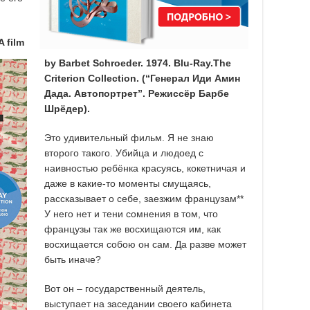
A film
by Barbet Schroeder. 1974. Blu-Ray.The
Criterion Collection. (“
Генерал
Иди
Амин
Дада
.
Автопортрет
”.
Режиссёр Барбе
Шрёдер).
Это удивительный фильм. Я не знаю
второго такого. Убийца и людоед с
наивностью ребёнка красуясь, кокетничая и
даже в какие-то моменты смущаясь,
рассказывает о себе, заезжим французам**
У него нет и тени сомнения в том, что
французы так же восхищаются им, как
восхищается собою он сам. Да разве может
быть иначе?
Вот он – государственный деятель,
выступает на заседании своего кабинета