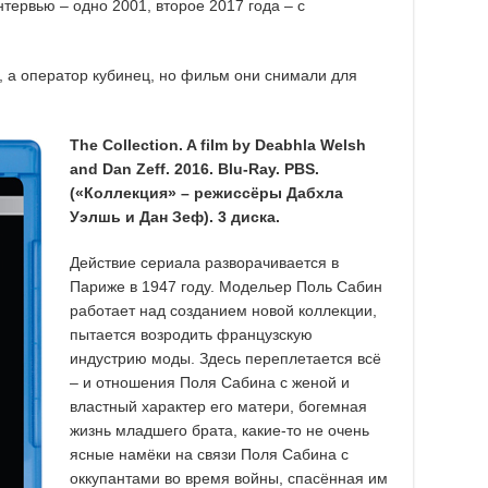
тервью – одно 2001, второе 2017 года – с
.
, а оператор кубинец, но фильм они снимали для
The Collection. A film by Deabhla Welsh
and Dan Zeff. 2016.
Blu-Ray. PBS.
(«Коллекция» – режиссёры Дaбхла
Уэлшь и Дан Зеф). 3 диска.
Действие сериала разворачивается в
Париже в 1947 году. Модельер Поль Сабин
работает над созданием новой коллекции,
пытается возродить французскую
индустрию моды. Здесь переплетается всё
– и отношения Поля Сабина с женой и
властный характер его матери, богемная
жизнь младшего брата, какие-то не очень
ясные намёки на связи Поля Сабина с
оккупантами во время войны, спасённая им