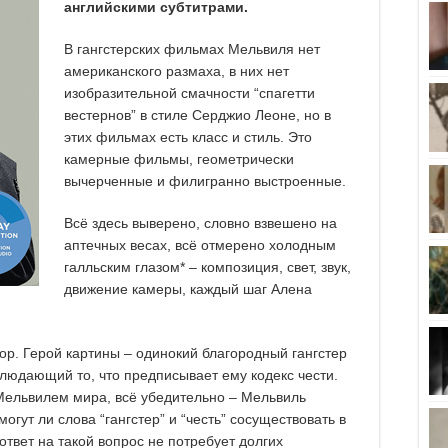
английскими субтитрами.
В гангстерских фильмах Мельвиля нет
американского размаха, в них нет
изобразительной смачности “спагетти
вестернов” в стиле Серджио Леоне, но в
этих фильмах есть класс и стиль. Это
камерные фильмы, геометрически
вычерченные и филигранно выстроенные.
Всё здесь выверено, словно взвешено на
аптечных весах, всё отмерено холодным
галльским глазом* – композиция, свет, звук,
движение камеры, каждый шаг Алена
ор. Герой картины – одинокий благородный гангстер
людающий то, что предписывает ему кодекс чести.
 Мельвилем мира, всё убедительно – Мельвиль
огут ли слова “гангстер” и “честь” сосуществовать в
 ответ на такой вопрос не потребует долгих