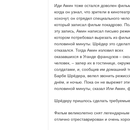
Иди Амин тоже остался доволен филь
когда он узнал, что зрители в кинотеат
хохочут, он отрядил специального чело
который записал фильм покадрово. По
эту запись, Амин написал письмо режис
котором потребовал вырезать из филь
половиной минуты. Шрёдер это сделат
отказался. Тогда Амин изловил всех
оказавшихся в Уганде французов – око
человек, – запер их в гостинице, окру
солдатами, и, сообщив им домашний 
Барбе Шрёдера, велел звонить режисс
днём, и ночью. Пока он не вырежет эти
половиной минуты, сказал Или Амин, ф
Шрёдеру пришлось сделать требуемые
Фильм великолепно снят легендарным
отлично отреставрирован и очень хор