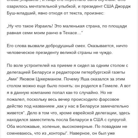
озарилось мечтательной улыбкой, и президент США Джордж
Буш-младший, явно отходя от текста, произнес:
„Ну что такое Израиль! Это маленькая страна, по площади
равная семи моим ранчо в Техасе…“
Его слова вызвали добродушный смех. Оказывается, ничто
человеческое президенту великой страны не чуждо.
По воле устроителей на приеме я сидел за одним столом с
делегацией Беларуси и редактором петербургской газеты
„Ами“ Яковом Цукерманом. Почему Яша оказался за этим
столом можно еще было понять: он родился в Гомеле. А вот
я в данную компанию попал как-то случайно. Но не
пожалел, поскольку весь вечер происходило фарсовое
действо под названием „как у нас в Беларуси замечательно
живется“. Дело в том что, кроме еврейской делегации, здесь
находился заместитель посла Беларуси в США с супругой.
Оба моложавые, холеные, высокомерные. По повадкам не
сомневаюсь, что из „конторы“. Наверное, он был уже