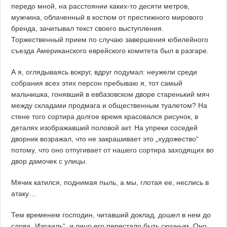
передо мной, на расстоянии каких-то десяти метров,
мужчина, облаченный в костюм от престижного мирового
бренда, зачитывал текст своего выступления.
Торжественный прием по случаю завершения юбилейного
съезда Американского еврейского комитета был в разгаре.
А я, оглядываясь вокруг, вдруг подумал: неужели среди
собрания всех этих персон пребываю я, тот самый
мальчишка, гонявший в евбазовском дворе старенький мяч
между складами продмага и общественным туалетом? На
стене того сортира долгое время красовался рисунок, в
деталях изображавший половой акт. На упреки соседей
дворник возражал, что не закрашивает это „художество“
потому, что оно отпугивает от нашего сортира заходящих во
двор дамочек с улицы.
Мячик катился, поднимая пыль, а мы, глотая ее, неслись в
атаку…
Тем временем господин, читавший доклад, дошел в нем до
слова „Израиль“, и лицо его перестало быть скучным. Оно