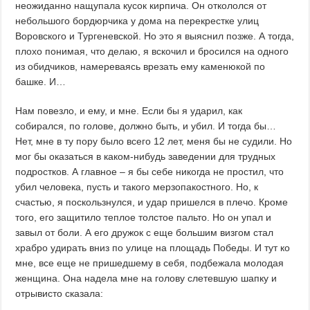
неожиданно нащупала кусок кирпича. Он откололся от
небольшого бордюрчика у дома на перекрестке улиц
Воровского и Тургеневской. Но это я выяснил позже. А тогда,
плохо понимая, что делаю, я вскочил и бросился на одного
из обидчиков, намереваясь врезать ему каменюкой по
башке. И…
Нам повезло, и ему, и мне. Если бы я ударил, как
собирался, по голове, должно быть, и убил. И тогда бы…
Нет, мне в ту пору было всего 12 лет, меня бы не судили. Но
мог бы оказаться в каком-нибудь заведении для трудных
подростков. А главное – я бы себе никогда не простил, что
убил человека, пусть и такого мерзопакостного. Но, к
счастью, я поскользнулся, и удар пришелся в плечо. Кроме
того, его защитило теплое толстое пальто. Но он упал и
завыл от боли. А его дружок с еще большим визгом стал
храбро удирать вниз по улице на площадь Победы. И тут ко
мне, все еще не пришедшему в себя, подбежала молодая
женщина. Она надела мне на голову слетевшую шапку и
отрывисто сказала: