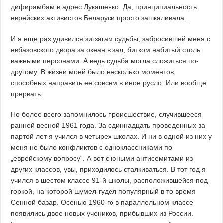
дифирамбам в адрес Лукашенко. Да, принципиальность
еврейских активистов Беларуси просто зашкаливала…
И я еще раз удивился зигзагам судьбы, забросившей меня с
евбазовского двора за океан в зал, битком набитый столь
важными персонами. А ведь судьба могла сложиться по-
другому. В жизни моей было несколько моментов,
способных направить ее совсем в иное русло. Или вообще
прервать.
Но более всего запомнилось происшествие, случившееся
ранней весной 1961 года. За одиннадцать проведенных за
партой лет я учился в четырех школах. И ни в одной из них у
меня не было конфликтов с одноклассниками по
„еврейскому вопросу“. А вот с юными антисемитами из
других классов, увы, приходилось сталкиваться. В тот год я
учился в шестом классе 91-й школы, расположившейся под
горкой, на которой шумел-гудел популярный в то время
Сенной базар. Осенью 1960-го в параллельном классе
появились двое новых учеников, прибывших из России.