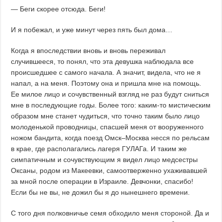
— Беги скорее отсюда. Беги!
И я побежал, и уже минут через пять был дома…
Когда я впоследствии вновь и вновь переживал
случившееся, то понял, что эта девушка наблюдала все
происшедшее с самого начала. А значит, видела, что не я
напал, а на меня. Поэтому она и пришла мне на помощь.
Ее милое лицо и сочувственный взгляд не раз будут сниться
мне в последующие годы. Более того: каким-то мистическим
образом мне станет чудиться, что точно таким было лицо
молоденькой проводницы, спасшей меня от вооруженного
ножом бандита, когда поезд Омск–Москва несся по рельсам
в крае, где располагались лагеря ГУЛАГа. И таким же
симпатичным и сочувствующим я видел лицо медсестры
Оксаны, родом из Макеевки, самоотверженно ухаживавшей
за мной после операции в Израиле. Девчонки, спасибо!
Если бы не вы, не дожил бы я до нынешнего времени.
С того дня полковничье семя обходило меня стороной. Да и