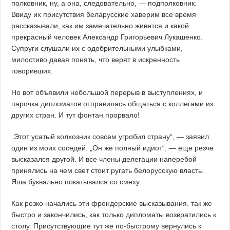
полковник, ну, а она, следовательно, — подполковник.
Ввиду их присутствия беларусские хаверим все время
рассказывали, как им замечательно живется и какой
прекрасный человек Александр Григорьевич Лукашенко.
Супруги слушали их с одобрительными улыбками,
милостиво давая понять, что верят в искренность
говоривших.
Но вот объявили небольшой перерыв в выступлениях, и
парочка дипломатов отправилась общаться с коллегами из
других стран. И тут фонтан прорвало!
„Этот усатый колхозник совсем угробил страну“, — заявил
один из моих соседей. „Он же полный идиот“, — еще резче
высказался другой. И все члены делегации наперебой
принялись на чем свет стоит ругать белорусскую власть.
Яша буквально покатывался со смеху.
Как резко начались эти фрондерские высказывания. так же
быстро и закончились, как только дипломаты возвратились к
столу. Присутствующие тут же по-быстрому вернулись к