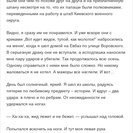
Были они чем-то похожи друг на друга и на приблатненную
шпану несмотря на то, что их папаши были полковниками,
переведенными на работу в штаб Киевского военного
округа.
Видно, я сразу им не понравился. И уже вскоре они с
криками „Вот идет жидок, тупой, как молоток!“ набросились
на меня/, когда я шел домой на Евбаз по улице Воровского.
В серьезную драку они не вступали, а исподтишка наносили
мне пару ударов и убегали. Так продолжалось всю осень.
Одному справиться с ними мне было сложно. Но никому
жаловаться я не хотел. А мажоры все наглели. И вот…
День был солнечный, яркий. Я шел из школы, радуясь
пятерке по любимому предмету – истории. И вдруг – два
удара: в плечо и по ребрам. От неожиданности не
удержался на ногах.
— Ха-ха-ха, жид лежит и не бежит, — услышал над головой.
Попытался вскочить на ноги. И тут моя левая рука