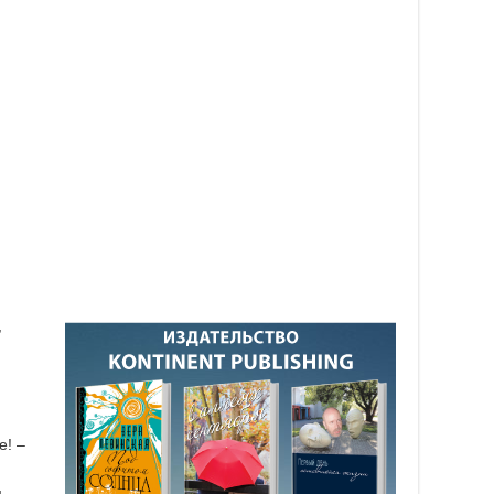
,
е! –
м