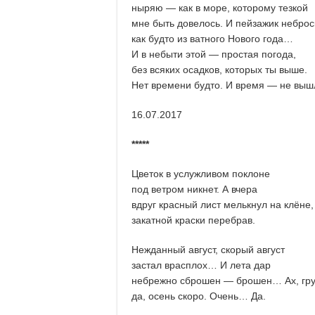
ныряю — как в море, которому тезкой
мне быть довелось. И пейзажик небро
как будто из ватного Нового года…
И в небыти этой — простая погода,
без всяких осадков, которых ты выше.
Нет времени будто. И время — не вы
16.07.2017
*****
Цветок в услужливом поклоне
под ветром никнет. А вчера
вдруг красный лист мелькнул на клёне,
закатной краски перебрав.
Нежданный август, скорый август
застал врасплох… И лета дар
небрежно сброшен — брошен… Ах, гру
да, осень скоро. Очень… Да.