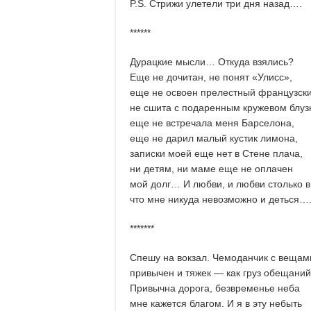
P.S. Стрижи улетели три дня назад….
******
Дурацкие мысли… Откуда взялись?
Еще не дочитан, не понят «Улисс»,
еще не освоен прелестный французски
не сшита с подаренным кружевом блуз
еще не встречала меня Барселона,
еще не дарил малый кустик лимона,
записки моей еще нет в Стене плача,
ни детям, ни маме еще не оплачен
мой долг… И любви, и любви столько в
что мне никуда невозможно и деться…
*******
Спешу на вокзал. Чемоданчик с вещам
привычен и тяжек — как груз обещани
Привычна дорога, безвременье неба
мне кажется благом. И я в эту небыть