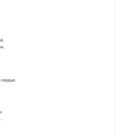
й,
ка,
 сердце,
.
и
й…