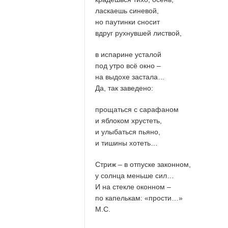
ласкаешь синевой,
но паутинки сносит
вдруг рухнувшей листвой,
в испарине усталой
под утро всё окно –
на выдохе застала…
Да, так заведено:
прощаться с сарафаном
и яблоком хрустеть,
и улыбаться пьяно,
и тишины хотеть…
Стриж – в отпуске законном,
у солнца меньше сил…
И на стекле оконном –
по капелькам: «прости…»
М.С.