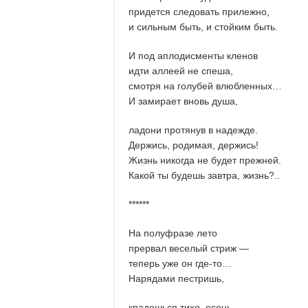
придется следовать прилежно,
и сильным быть, и стойким быть.
И под аплодисменты кленов
идти аллеей не спеша,
смотря на голубей влюбленных…
И замирает вновь душа,
ладони протянув в надежде.
Держись, родимая, держись!
Жизнь никогда не будет прежней.
Какой ты будешь завтра, жизнь?..
******
На полуфразе лето
прервал веселый стриж —
теперь уже он где-то…
Нарядами пестришь,
крадешься тихо, осень,