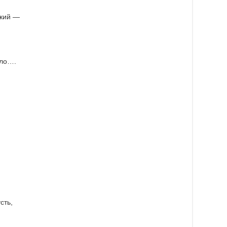
ский —
шло….
сть,