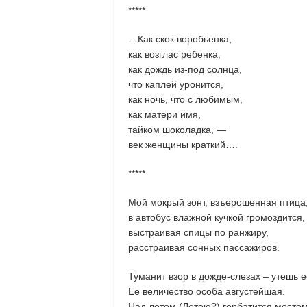
*****
…Как скок воробьенка,
как возглас ребенка,
как дождь из-под солнца,
что каплей уронится,
как ночь, что с любимым,
как матери имя,
тайком шоколадка, —
век женщины краткий….
*****
Мой мокрый зонт, взъерошенная птица
в автобус влажной кучкой громоздится,
выстраивая спицы по ранжиру,
расстраивая сонных пассажиров.
Туманит взор в дожде-слезах – утешь е
Ее величество особа августейшая.
Над летом (Летою?) горбатится мосто