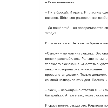
– Всем понемногу.
– Пить бросай. И жрать. И пластику сд
наконец. Щёки вон развесил, как сенбе
– Да пошёл ты! – он поворачивается с
Уходит.
И пусть катится. Не о таком брате я ме
«Сынок» – не мамина лексика. Это она
пенсии расслабилась. Раньше не выно
телячьего сюсюканья. «Болтать о чувст
легко, – говорила она, – настоящее
проверяется делами. Только делами».
со мной натворила этих дел. Полжизни
– Часы, – неожиданно ответил я. – С м
батарейках. А там у вас, может, остали
И сразу понял, откуда это. Родители п