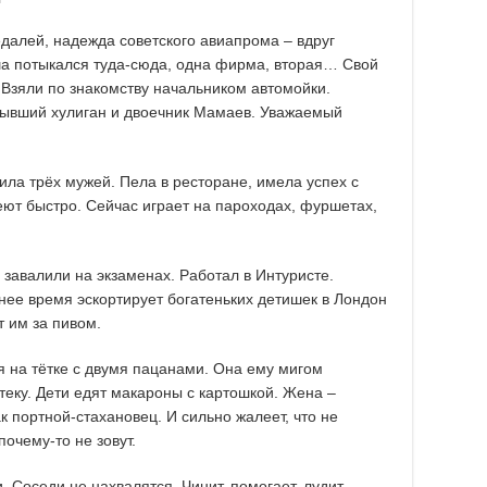
едалей, надежда советского авиапрома – вдруг
ша потыкался туда-сюда, одна фирма, вторая… Свой
. Взяли по знакомству начальником автомойки.
бывший хулиган и двоечник Мамаев. Уважаемый
ила трёх мужей. Пела в ресторане, имела успех с
т быстро. Сейчас играет на пароходах, фуршетах,
завалили на экзаменах. Работал в Интуристе.
нее время эскортирует богатеньких детишек в Лондон
т им за пивом.
 на тётке с двумя пацанами. Она ему мигом
теку. Дети едят макароны с картошкой. Жена –
к портной-стахановец. И сильно жалеет, что не
почему-то не зовут.
. Соседи не нахвалятся. Чинит, помогает, лудит,