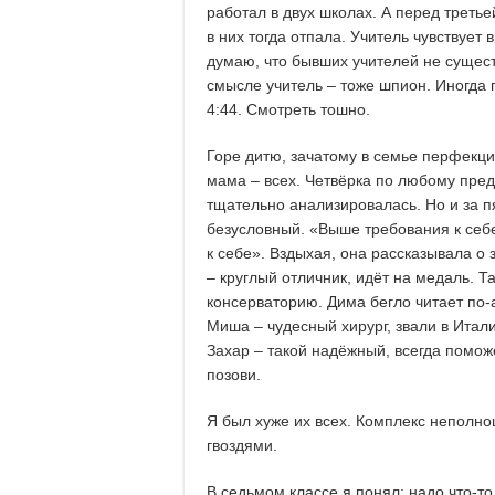
работал в двух школах. А перед третье
в них тогда отпала. Учитель чувствует
думаю, что бывших учителей не сущест
смысле учитель – тоже шпион. Иногда п
4:44. Смотреть тошно.
Горе дитю, зачатому в семье перфекцио
мама – всех. Четвёрка по любому пре
тщательно анализировалась. Но и за п
безусловный. «Выше требования к себе
к себе». Вздыхая, она рассказывала о
– круглый отличник, идёт на медаль. Т
консерваторию. Дима бегло читает по-
Миша – чудесный хирург, звали в Итали
Захар – такой надёжный, всегда поможет
позови.
Я был хуже их всех. Комплекс неполн
гвоздями.
В седьмом классе я понял: надо что-т