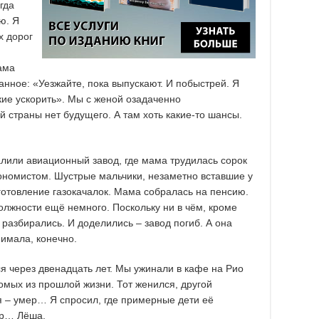
гда
ю. Я
х дорог
ама
нное: «Уезжайте, пока выпускают. И побыстрей. Я
акие ускорить». Мы с женой озадаченно
й страны нет будущего. А там хоть какие-то шансы.
алили авиационный завод, где мама трудилась сорок
ономистом. Шустрые мальчики, незаметно вставшие у
готовление газокачалок. Мама собралась на пенсию.
должности ещё немного. Поскольку ни в чём, кроме
 разбирались. И доделились – завод погиб. А она
имала, конечно.
я через двенадцать лет. Мы ужинали в кафе на Рио
омых из прошлой жизни. Тот женился, другой
я – умер… Я спросил, где примерные дети её
хар… Лёша.