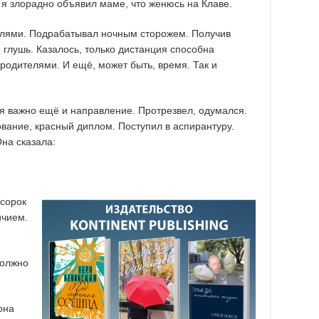
я злорадно объявил маме, что женюсь на Клаве.
елями. Подрабатывал ночным сторожем. Получив
глушь. Казалось, только дистанция способна
родителями. И ещё, может быть, время. Так и
ия важно ещё и направление. Протрезвел, одумался.
ование, красный диплом. Поступил в аспирантуру.
на сказала:
 сорок
ичием.
должно
она