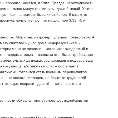
й – обронил, кажется, в Ялте. Правда, необходимость
 время – плюс-минус три минуты, даже бывший. Хотя я
вует. Как, например, бывших шпионов. В каком-то
роснусь ночью и знаю, что на дисплее 3:33. Или
нистов. Мой отец, интроверт, улучшал только себя. А
дмету считалась у нас дома недоразумением и
ятёрки меня не хвалили – как за итог ожидаемый и
, – твердила мама, – запомни это. Выше требования
 замечательных детишках сослуживцев и подруг. Лёша
аня – умница, абсолютный слух – поступает в
английски, готовится стать военным переводчиком.
ю – не поехал. Молодец, не бежит от трудностей.
, отладит, исправит, довезёт – хоть ночью его
оценности вбивался мне в голову шестидюймовыми
о менять. Для начала бросил опостылевшую