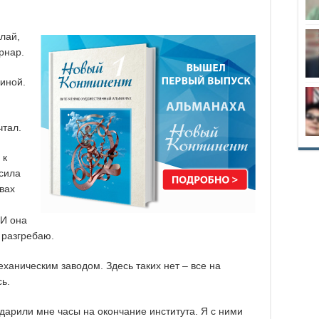
елай,
рнар.
пиной.
чтал.
 к
сила
вах
 И она
 разгребаю.
еханическим заводом. Здесь таких нет – все на
сь.
одарили мне часы на окончание института. Я с ними