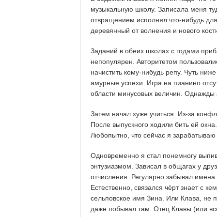
музыкальную школу. Записала меня туда
отвращением исполнял что-нибудь для
деревянный от волнения и нового кос
Заданий в обеих школах с годами приб
непопулярен. Авторитетом пользовалис
начистить кому-нибудь репу. Чуть ниж
амурные успехи. Игра на пианино отсут
области минусовых величин. Однажды я
Затем начал хуже учиться. Из-за конфл
После выпускного ходили бить ей окна.
Любопытно, что сейчас я зарабатываю 
Одновременно я стал понемногу выпив
энтузиазмом. Зависал в общагах у дру
отчисления. Регулярно забывал имена с
Естественно, связался чёрт знает с ке
сельповское имя Зина. Или Клава, не 
даже побывал там. Отец Клавы (или вс