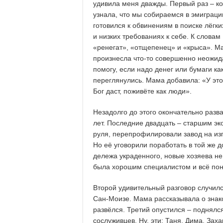
удивила меня дважды. Первый раз – ко
узнала, что мы собираемся в эмиграци
готовился к обвинениям в поиске лёгки
и низких требованиях к себе. К словам
«ренегат», «отщепенец» и «крыса». М
произнесла что-то совершенно неожида
помогу, если надо денег или бумаги к
переглянулись. Мама добавила: «У это
Бог даст, поживёте как люди».
Незадолго до этого окончательно разв
лет. Последние двадцать – старшим эк
руля, перепрофилировали завод на из
Но её уговорили поработать в той же 
дележа украденного, новые хозяева не
была хорошим специалистом и всё пон
Второй удивительный разговор случилс
Сан-Моизе. Мама рассказывала о знак
развёлся. Третий опустился – поднялс
сослуживцев. Ну, эти: Таня, Дима, За