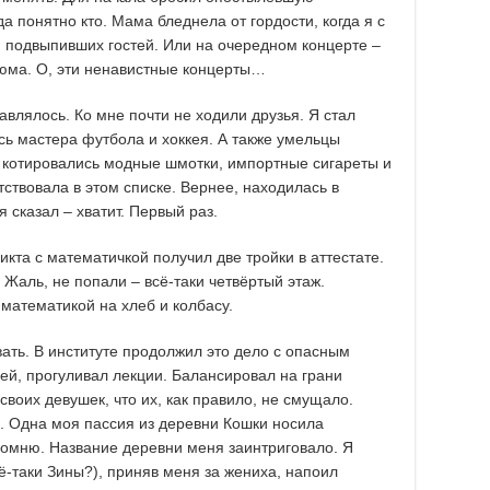
 понятно кто. Мама бледнела от гордости, когда я с
 подвыпивших гостей. Или на очередном концерте –
тюма. О, эти ненавистные концерты…
авлялось. Ко мне почти не ходили друзья. Я стал
ь мастера футбола и хоккея. А также умельцы
е котировались модные шмотки, импортные сигареты и
ствовала в этом списке. Вернее, находилась в
 сказал – хватит. Первый раз.
икта с математичкой получил две тройки в аттестате.
 Жаль, не попали – всё-таки четвёртый этаж.
математикой на хлеб и колбасу.
ать. В институте продолжил это дело с опасным
зей, прогуливал лекции. Балансировал на грани
воих девушек, что их, как правило, не смущало.
м. Одна моя пассия из деревни Кошки носила
помню. Название деревни меня заинтриговало. Я
ё-таки Зины?), приняв меня за жениха, напоил